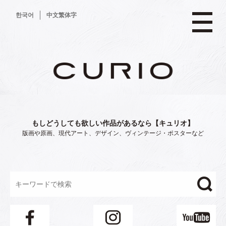
コ
한국어
中文繁体字
ン
テ
ン
ツ
へ
ス
キ
ッ
プ
もしどうしても欲しい作品があるなら【キュリオ】
版画や原画、現代アート、デザイン、ヴィンテージ・ポスターなど
"/>