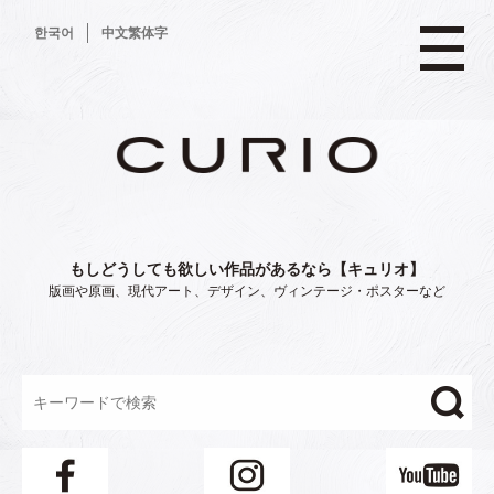
コ
한국어
中文繁体字
ン
テ
ン
ツ
へ
ス
キ
ッ
プ
もしどうしても欲しい作品があるなら【キュリオ】
版画や原画、現代アート、デザイン、ヴィンテージ・ポスターなど
"/>