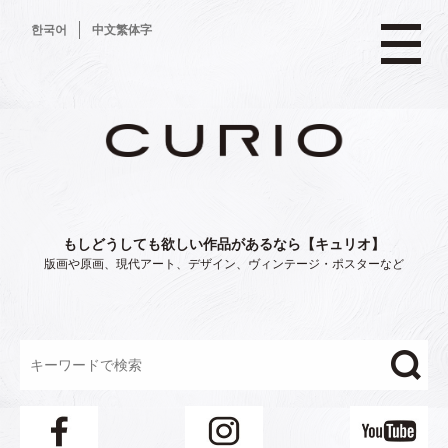
コ
한국어
中文繁体字
ン
テ
ン
ツ
へ
ス
キ
ッ
プ
もしどうしても欲しい作品があるなら【キュリオ】
版画や原画、現代アート、デザイン、ヴィンテージ・ポスターなど
"/>