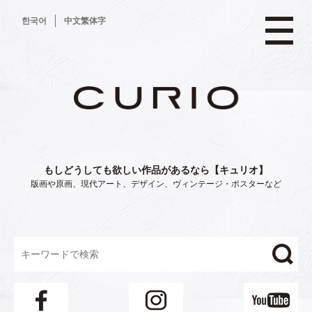
コ
한국어
中文繁体字
ン
テ
ン
ツ
へ
ス
キ
ッ
プ
もしどうしても欲しい作品があるなら【キュリオ】
版画や原画、現代アート、デザイン、ヴィンテージ・ポスターなど
"/>