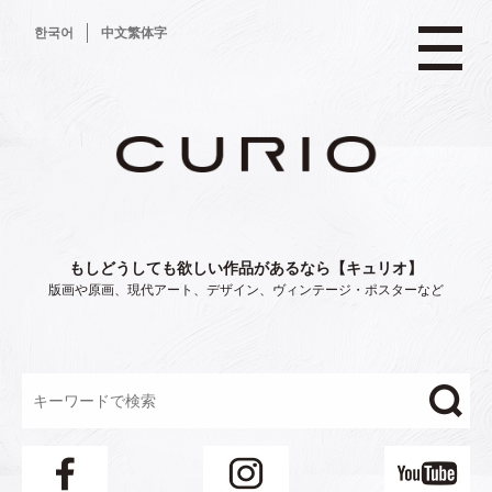
コ
한국어
中文繁体字
ン
テ
ン
ツ
へ
ス
キ
ッ
プ
もしどうしても欲しい作品があるなら【キュリオ】
版画や原画、現代アート、デザイン、ヴィンテージ・ポスターなど
"/>