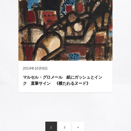
2014年10月9日
マルセル・グロメール 紙にガッシュとイン
ク 直筆サイン 《横たわるヌード》
投
稿
1
2
»
ナ