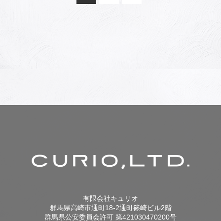
ビ
ゲ
ー
シ
ョ
ン
有限会社キュリオ
群馬県高崎市通町18-2通町篠崎ビル2階
群馬県公安委員会許可 第421030470200号