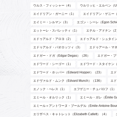
ウルス・フィッシャー（4）
ウルリッヒ・エルベン（Ulri
エイドリアン・ガーニー（1）
エイドリアン・ゲニー（
エイミー・シルマン（3）
エゴン・シーレ（Egon Schi
エットーレ・スパレッティ（1）
エテル・アドナン（2
エドゥアルド・アロヨ（2）
エドゥアルド・シュタイン
エドゥアルド・パオロッツィ（3）
エドゥアール・マネ（E
エドガー・ドガ（Edgar Degas）（26）
エドガー・プラン
エドワード・シーゴー（1）
エドワード・スタイケン（Edw
エドワード・ホッパー（Edward Hopper）（23）
エド
エドヴァルド・ムンク（Edvard Munch）（136）
エド
エノック・ぺレス（1）
エフゲニー・チュバロフ（1）
エミール・オルリック（1）
エミール・ガレ（Émile Ga
エミール＝アントワーヌ・ブールデル（Emile-Antoine Bourd
エリザベス・キャトレット（Elizabeth Catlett）（4）