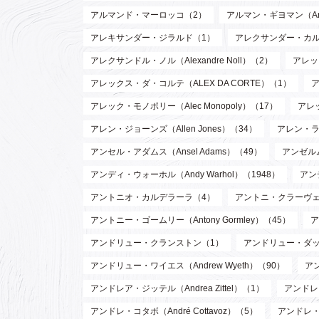
アルマンド・マーロッコ（2）
アルマン・ギヨマン（Arman
アレキサンダー・ジラルド（1）
アレクサンダー・カルダー（
アレクサンドル・ノル（Alexandre Noll）（2）
アレック
アレックス・ダ・コルテ（ALEX DA CORTE）（1）
ア
アレック・モノポリー（Alec Monopoly）（17）
アレッ
アレン・ジョーンズ（Allen Jones）（34）
アレン・ラッ
アンセル・アダムス（Ansel Adams）（49）
アンゼルム
アンディ・ウォーホル（Andy Warhol）（1948）
アン
アントニオ・カルデラーラ（4）
アントニ・クラーヴェ（An
アントニー・ゴームリー（Antony Gormley）（45）
ア
アンドリュー・クランストン（1）
アンドリュー・ダッド
アンドリュー・ワイエス（Andrew Wyeth）（90）
ア
アンドレア・ジッテル（Andrea Zittel）（1）
アンドレ・
アンドレ・コタボ（André Cottavoz）（5）
アンドレ・