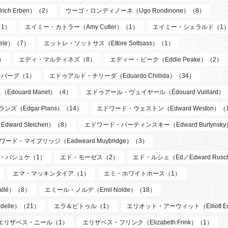
ch Erben）（2）
ウーゴ・ロンディノーネ（Ugo Rondinone）（8）
1）
エイミー・カトラー（Amy Cutler）（1）
エイミー・シェラルド（1
ele）（7）
エットレ・ソットサス（Ettore Sottsass）（1）
）
エディ・マルティネズ（8）
エディー・ピーク（Eddie Peake）（2）
バーグ（1）
エドゥアルド・チリーダ（Eduardo Chillida）（34）
douard Manet）（4）
エドゥアール・ヴュイヤール（Édouard Vuillard）
ズ（Edgar Plans）（14）
エドワード・ウェストン（Edward Weston）（
ard Steichen）（8）
エドワード・バーティンスキー（Edward Burtynsk
ワード・マイブリッジ（Eadweard Muybridge）（3）
・パシュケ（1）
エド・モーゼス（2）
エド・ルシェ（Ed／Edward Rusc
エマ・マッキンタイア（1）
エミ・ホワイトホース（1）
llé）（8）
エミール・ノルデ（Emil Nolde）（18）
elle）（21）
エラ＆ピトゥル（1）
エリオット・アーウィット（Elliott Er
エリザベス・ニール（1）
エリザベス・フリンク（Elizabeth Frink）（1）