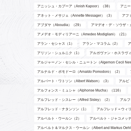
アニッシュ・カプーア（Anish Kapoor）（38）
アニー・
アネット・メサジェ（Annette Messager）（3）
アファ
アブダヤ（Aboudia）（29）
アマデオ・デ・ソウザ・
アメデオ・モディリアーニ（Amedeo Modigliani）（21）
アラン・セシャス（1）
アラン・マコラム（2）
アリソン・シュルニク（1）
アルガヴァン・ホスラヴィ (Arg
アルジャーノン・セシル・ニュートン（Algernon Cecil Ne
アルナルド・ポモドーロ（Arnaldo Pomodoro）（2）
アルバート・ワトソン（Albert Watson）（3）
アルビ・
アルフォンス・ミュシャ（Alphonse Mucha）（116）
アルフレッド・シスレー（Alfred Sisley）（2）
アルフ
アルフレッド・ナタンソン（1）
アルフレッド＝ウィリアム・
アルベルト・ウールン（2）
アルベルト・ジャコメッティ（Al
アルベルト＆マルクス・ウールン（Albert and Markus Oeh