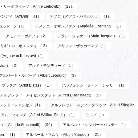
リーボヴィッツ（Annie Leibovitz）（23）
ンディ（Affandi）（1）
アフロ（アフロ・バサルデラ）（1）
カルドーソ（1）
アメデエ・オザンファン（Amédée Ozenfant）（1）
アモアコ・ボアフォ（2）
アラン・ジャケー（Alain Jacquet）（1）
アリギエロ・ボエッティ（13）
アリソン・ザッカーマン（1）
havan Khosravi)（1）
wton）（2）
アルド・モンディーノ（1）
アルバート・ルバーグ（Albert Lebourg）（3）
ブラタス（Arbit Blatas）（1）
アルフォンシーヌ・デ・シャリー（1）
アルフレッド・アイゼンスタット（Alfred Eisenstaedt）（2）
レッド・ジェンセン（1）
アルフレッド・スティーグリッツ（Alfred Stieglitz
フィンチ（Alfred William Finch）（1）
アルプ（1）
berto Giacometti）（99）
アルベルト・レンガー＝パッチュ（1）
len）（1）
アルベール・マルケ（Albert Marquet）（21）