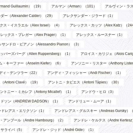
d Guillaumin）（19）
アルマン（Arman）（101）
アルヴィン・ラス
Alexander Calder）（29）
アレクサンダー・ジラード（1）
ス・イスラエル（Alex Israel）（4）
アレックス・カッツ（Alex Katz）（24
レックス・プレガー（Alex Prager）（1）
アレックス・ルースナー（1）
サンドロ・ピアノン（Alessandro Pianon）（3）
パーズバーグ（Allen Ruppersberg）（1）
アロイス・カリジェ（Alois Cari
・キーファー（Anselm Kiefer）（6）
アンソニー・リスター（Anthony List
ディ・デンツラー（22）
アンディ・フィッシャー（Andi Fischer）（1）
toni Clavé）（19）
アントニ・タピエス（Antoni Tàpies）（30）
ントニー・ミカレフ（Antony Micallef）（1）
アンドウ・ヒロ（3）
ソン（ANDREW DADSON）（1）
アンドリュー・ムーア（1）
ンドレアス・エリクソン（1）
アンドレアス・グルスキー（Andreas Gursky）
アンブール（Andre Hambourg）（2）
アンドレ・ケルテス（Andre Kertes
サライバ（5）
アンドレ・ジッド（André Gide）（1）