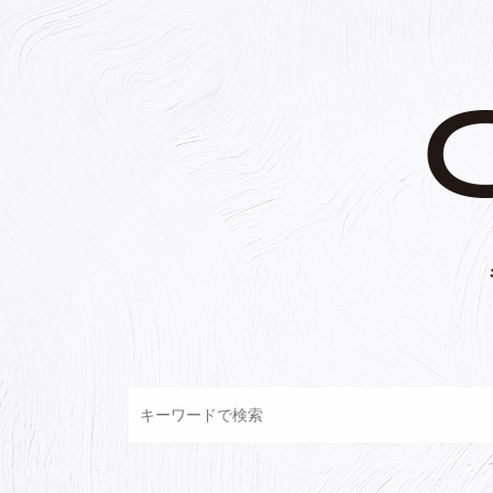
コ
ン
テ
ン
ツ
へ
ス
キ
ッ
プ