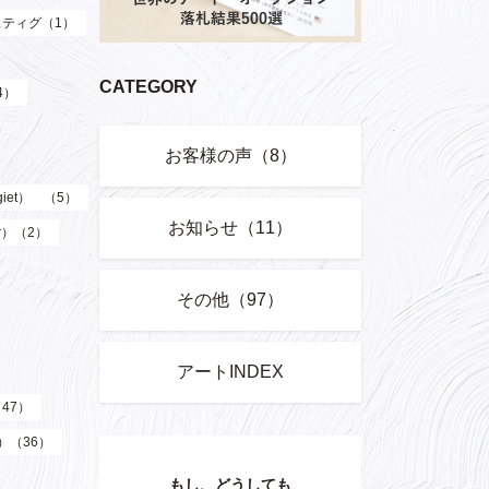
ティグ（1）
CATEGORY
4）
お客様の声（8）
giet） （5）
お知らせ（11）
er）（2）
その他（97）
アートINDEX
（47）
z）（36）
もし、どうしても