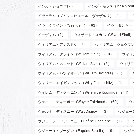
インカ・ショニバレ（1）
インゲ・モラス（Inge Mora
イヴァラル（ジャン＝ピエール・ヴァザルリ）（1）
イヴ・クライン（Yves Klein）（63）
イヴ・タンギー（Y
イーヴォル（2）
ウィザード・スカル（Wizard Skull
ウィリアム・アナスタシ（7）
ウィリアム・ウェグマン（W
ウィリアム・クライン（William Klein）（13）
ウィリア
ウィリアム・スコット（William Scott）（2）
ウィリア
ウィリアム・バツィオーツ（William Baziotes）（1）
ウィリー・エイゼンシッツ（Willy Eisenschitz）（1）
ウィレム・デ・クーニング（Willem de Kooning）（44）
ウェイン・ティーボー（Wayne Thiebaud）（50）
ウ
ウォルト・ディズニー（Walt Disney）（3）
ウジェーヌ
ウジェーヌ・ドデーニュ（Eugène Dodeigne）（1）
ウジェーヌ・ブーダン（Eugène Boudin）（9）
ウジェ