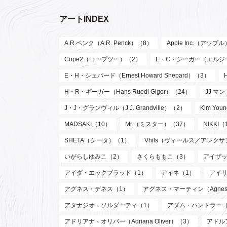
アートINDEX
A.R.ペンク（A.R. Penck）（8）
Apple Inc.（アップ
Cope2（コープツー）（2）
E・C・シーガー（エルジー・ク
E・H・シェパード（Ernest Howard Shepard）（3）
H・R・ギーガー（Hans Ruedi Giger）（24）
JJ マン
J・J・グランヴィル（J.J. Grandville）（2）
Kim Y
MADSAKI（10）
Mr.（ミスター）（37）
NIKKI（
SHETA（シータ）（1）
Vhils（ヴィールス／アレク
いがらしゆみこ（2）
さくらももこ（3）
アイザッ
アイダ・エックブラッド（1）
アイネ（1）
アイリ
アグネス・デネス（1）
アグネス・マーティン（Agnes M
アタナジオ・ソルダーティ（1）
アダム・ハンドラー（
アドリアナ・オリバー（Adriana Oliver）（3）
アドル