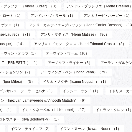
ブッツァー（Andre Butzer）（3）
アンドレ・ブラジリエ（Andre Brasilier
・ロート（1）
アンドレ・ヴィラール（1）
アンネリーゼ・ハーガー（1）
・ボテロ（1）
アンリ・カルティエ＝ブレッソン（Henri Cartier-Bresson）（1
-Lautrec）（71）
アンリ・マティス（Henri Matisse）（96）
asque）（14）
アンリ＝エドモン・クロス（Henri Edmond Cross）（3）
アーウィン・オラフ（1）
アーウィン・ワーム（10）
T.（ERNEST T. ）（1）
アーノルフ・ライナー（3）
アーラン・ダルケン
ン・ジョンソン（2）
アーヴィング・ペン（Irving Penn）（79）
or Mitoraj）（5）
イサム・ノグチ（Isamu Noguchi）（1）
ゴンサレス・デ・ラ・セルナ（1）
イッシー・ウッド（1）
イドリス・カ
n Lamsweerde & Vinoodh Matadin）（6）
de）（1）
イミ・クネーベル（Imi Knoebel）（17）
イムラン・クレシ（1
ウスキー（Ilya Bolotowsky）（1）
）
イワン・チュイコフ（2）
イワン・ヌール（Ichwan Noor）（1）