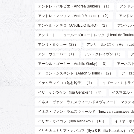
アンドレ・バルビエ（Andrea Balbier）（1）
アンドレ・
アンドレ・マッソン（André Masson）（2）
アンドレ
アンヘル・オテロ（ANGEL OTERO）（2）
アンヘル
アンリ・ド・トゥールーズ=ロートレック（Henri de Toulouse
アンリ・ミショー（28）
アンリ・ルバスク（Henri Leb
アン・ウェーバー（1）
アン・クレイヴン（1）
アーシル・ゴーキー（Arshile Gorky）（3）
アーネスト 
アーロン・シスキンド（Aaron Siskind）（2）
アーロ
イケムラレイコ（池村玲子）（1）
イゴール・ミトライ（Ig
イザ・ゲンツケン（Isa Genzken）（4）
イスマエル・
イネス・ヴァン・ラムスウィールド＆ヴィノード・マタディン（Inez va
イネス・ヴァン・ラムスウィールド（Inez van Lamsweer
イリヤ・カバコフ（Ilya Kabakov）（18）
イリヤ・ボロト
イリヤ＆エミリア・カバコフ（Ilya & Emilia Kabakov）（9