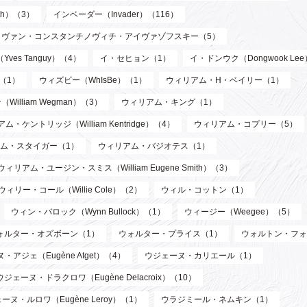
th）（3）
インベーダー（Invader）（116）
イヴァン・コンスタンチノヴィチ・アイヴァゾフスキー（5）
ves Tanguy）（4）
イ・セヒョン（1）
イ・ドンウク（Dongwook Le
）（1）
ウィズビー（WhIsBe）（1）
ウィリアム・H・ベイリー（1）
illiam Wegman）（3）
ウィリアム・キング（1）
ム・ケントリッジ（William Kentridge）（4）
ウィリアム・コプリー（5）
ム・スタイガー（1）
ウィリアム・バジオテス（1）
ウィリアム・ユージン・スミス（William Eugene Smith）（3）
ウィリー・コール（Willie Cole）（2）
ウィル・コットン（1）
ウィン・バロック（Wynn Bullock）（1）
ウィージー（Weegee）（5）
ォルター・オズボーン（1）
ウォルター・プライス（1）
ウォルトン・フォ
・アジェ（Eugène Atget）（4）
ウジェーヌ・カリエール（1）
ウジェーヌ・ドラクロワ（Eugène Delacroix）（10）
ーヌ・ルロワ（Eugène Leroy）（1）
ウラジミール・ネムキン（1）