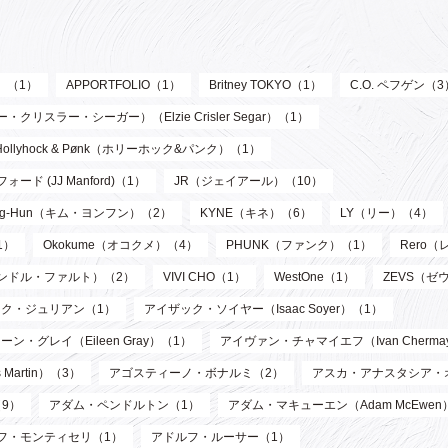
ル）（1）
APPORTFOLIO（1）
Britney TOKYO（1）
C.O. ペフゲン（3
リスラー・シーガー）（Elzie Crisler Segar）（1）
Hollyhock & Pønk（ホリーホック&パンク）（1）
フォード (JJ Manford)（1）
JR（ジェイアール）（10）
oung-Hun（キム・ヨンフン）（2）
KYNE（キネ）（6）
LY（リー）（4）
1）
Okokume（オコクメ）（4）
PHUNK（ファンク）（1）
Rero
サンドル・ファルト）（2）
VIVI CHO（1）
WestOne（1）
ZEVS（ゼ
ク・ジュリアン（1）
アイザック・ソイヤー（Isaac Soyer）（1）
ーン・グレイ（Eileen Gray）（1）
アイヴァン・チャマイエフ（Ivan Chermay
artin）（3）
アゴスティーノ・ボナルミ（2）
アスカ・アナスタシア・
9）
アダム・ペンドルトン（1）
アダム・マキューエン（Adam McEwen
フ・モンティセリ（1）
アドルフ・ルーサー（1）