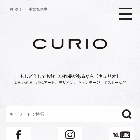
コ
한국어
中文繁体字
ン
テ
ン
ツ
へ
ス
キ
ッ
プ
もしどうしても欲しい作品があるなら【キュリオ】
版画や原画、現代アート、デザイン、ヴィンテージ・ポスターなど
"/>