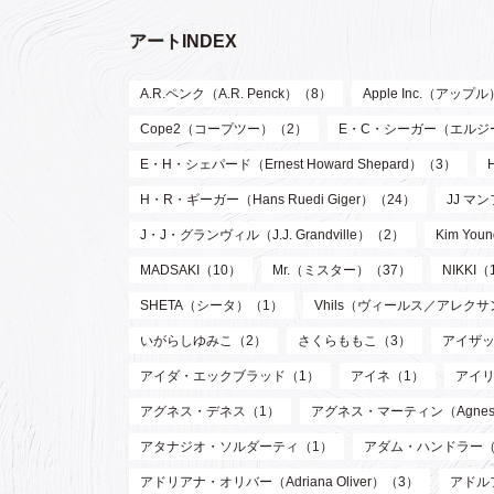
アートINDEX
A.R.ペンク（A.R. Penck）（8）
Apple Inc.（アップ
Cope2（コープツー）（2）
E・C・シーガー（エルジー・ク
E・H・シェパード（Ernest Howard Shepard）（3）
H・R・ギーガー（Hans Ruedi Giger）（24）
JJ マン
J・J・グランヴィル（J.J. Grandville）（2）
Kim Y
MADSAKI（10）
Mr.（ミスター）（37）
NIKKI（
SHETA（シータ）（1）
Vhils（ヴィールス／アレク
いがらしゆみこ（2）
さくらももこ（3）
アイザッ
アイダ・エックブラッド（1）
アイネ（1）
アイリ
アグネス・デネス（1）
アグネス・マーティン（Agnes M
アタナジオ・ソルダーティ（1）
アダム・ハンドラー（
アドリアナ・オリバー（Adriana Oliver）（3）
アドル