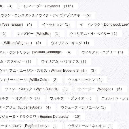
th）（3）
インベーダー（Invader）（116）
イヴァン・コンスタンチノヴィチ・アイヴァゾフスキー（5）
ves Tanguy）（4）
イ・セヒョン（1）
イ・ドンウク（Dongwook Le
）（1）
ウィズビー（WhIsBe）（1）
ウィリアム・H・ベイリー（1）
illiam Wegman）（3）
ウィリアム・キング（1）
ム・ケントリッジ（William Kentridge）（4）
ウィリアム・コプリー（5）
ム・スタイガー（1）
ウィリアム・バジオテス（1）
ウィリアム・ユージン・スミス（William Eugene Smith）（3）
ウィリー・コール（Willie Cole）（2）
ウィル・コットン（1）
ウィン・バロック（Wynn Bullock）（1）
ウィージー（Weegee）（5）
ォルター・オズボーン（1）
ウォルター・プライス（1）
ウォルトン・フォ
・アジェ（Eugène Atget）（4）
ウジェーヌ・カリエール（1）
ウジェーヌ・ドラクロワ（Eugène Delacroix）（10）
ーヌ・ルロワ（Eugène Leroy）（1）
ウラジミール・ネムキン（1）