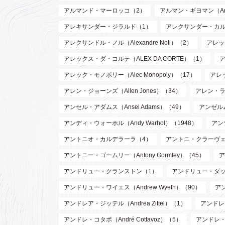
アルマンド・マーロッコ（2）
アルマン・ギヨマン（Arman
アレキサンダー・ジラルド（1）
アレクサンダー・カルダー（
アレクサンドル・ノル（Alexandre Noll）（2）
アレック
アレックス・ダ・コルテ（ALEX DA CORTE）（1）
ア
アレック・モノポリー（Alec Monopoly）（17）
アレッ
アレン・ジョーンズ（Allen Jones）（34）
アレン・ラッ
アンセル・アダムス（Ansel Adams）（49）
アンゼルム
アンディ・ウォーホル（Andy Warhol）（1948）
アン
アントニオ・カルデラーラ（4）
アントニ・クラーヴェ（An
アントニー・ゴームリー（Antony Gormley）（45）
ア
アンドリュー・クランストン（1）
アンドリュー・ダッド
アンドリュー・ワイエス（Andrew Wyeth）（90）
ア
アンドレア・ジッテル（Andrea Zittel）（1）
アンドレ・
アンドレ・コタボ（André Cottavoz）（5）
アンドレ・