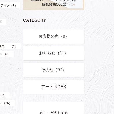
ティグ（1）
CATEGORY
4）
お客様の声（8）
giet） （5）
お知らせ（11）
er）（2）
その他（97）
アートINDEX
（47）
z）（36）
もし、どうしても