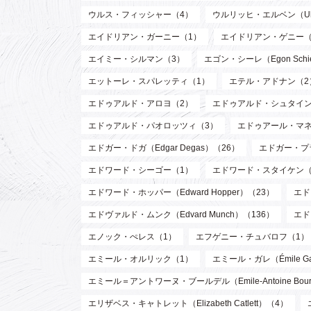
ウルス・フィッシャー（4）
ウルリッヒ・エルベン（Ulri
エイドリアン・ガーニー（1）
エイドリアン・ゲニー（
エイミー・シルマン（3）
エゴン・シーレ（Egon Schi
エットーレ・スパレッティ（1）
エテル・アドナン（2
エドゥアルド・アロヨ（2）
エドゥアルド・シュタイン
エドゥアルド・パオロッツィ（3）
エドゥアール・マネ（E
エドガー・ドガ（Edgar Degas）（26）
エドガー・プラン
エドワード・シーゴー（1）
エドワード・スタイケン（Edw
エドワード・ホッパー（Edward Hopper）（23）
エド
エドヴァルド・ムンク（Edvard Munch）（136）
エド
エノック・ぺレス（1）
エフゲニー・チュバロフ（1）
エミール・オルリック（1）
エミール・ガレ（Émile Ga
エミール＝アントワーヌ・ブールデル（Emile-Antoine Bourd
エリザベス・キャトレット（Elizabeth Catlett）（4）