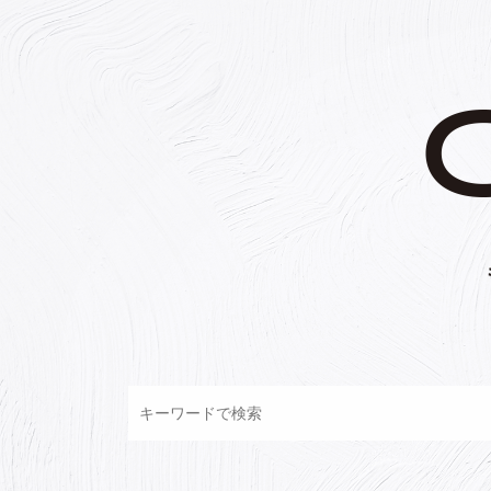
コ
ン
テ
ン
ツ
へ
ス
キ
ッ
プ