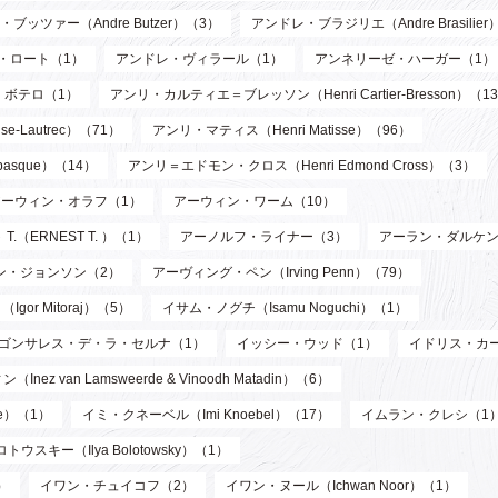
ブッツァー（Andre Butzer）（3）
アンドレ・ブラジリエ（Andre Brasilier
・ロート（1）
アンドレ・ヴィラール（1）
アンネリーゼ・ハーガー（1）
・ボテロ（1）
アンリ・カルティエ＝ブレッソン（Henri Cartier-Bresson）（1
-Lautrec）（71）
アンリ・マティス（Henri Matisse）（96）
asque）（14）
アンリ＝エドモン・クロス（Henri Edmond Cross）（3）
アーウィン・オラフ（1）
アーウィン・ワーム（10）
T.（ERNEST T. ）（1）
アーノルフ・ライナー（3）
アーラン・ダルケン
ン・ジョンソン（2）
アーヴィング・ペン（Irving Penn）（79）
or Mitoraj）（5）
イサム・ノグチ（Isamu Noguchi）（1）
ゴンサレス・デ・ラ・セルナ（1）
イッシー・ウッド（1）
イドリス・カ
n Lamsweerde & Vinoodh Matadin）（6）
de）（1）
イミ・クネーベル（Imi Knoebel）（17）
イムラン・クレシ（1
ウスキー（Ilya Bolotowsky）（1）
）
イワン・チュイコフ（2）
イワン・ヌール（Ichwan Noor）（1）