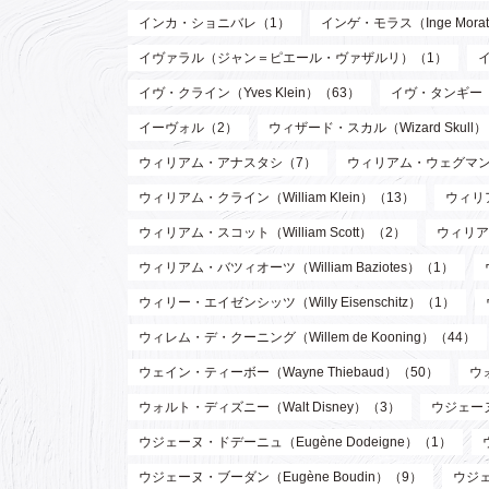
インカ・ショニバレ（1）
インゲ・モラス（Inge Mora
イヴァラル（ジャン＝ピエール・ヴァザルリ）（1）
イヴ・クライン（Yves Klein）（63）
イヴ・タンギー（Y
イーヴォル（2）
ウィザード・スカル（Wizard Skull
ウィリアム・アナスタシ（7）
ウィリアム・ウェグマン（W
ウィリアム・クライン（William Klein）（13）
ウィリア
ウィリアム・スコット（William Scott）（2）
ウィリア
ウィリアム・バツィオーツ（William Baziotes）（1）
ウィリー・エイゼンシッツ（Willy Eisenschitz）（1）
ウィレム・デ・クーニング（Willem de Kooning）（44）
ウェイン・ティーボー（Wayne Thiebaud）（50）
ウ
ウォルト・ディズニー（Walt Disney）（3）
ウジェーヌ
ウジェーヌ・ドデーニュ（Eugène Dodeigne）（1）
ウジェーヌ・ブーダン（Eugène Boudin）（9）
ウジェ