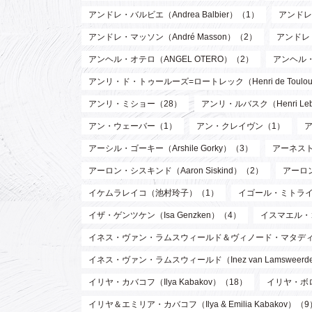
アンドレ・バルビエ（Andrea Balbier）（1）
アンドレ・
アンドレ・マッソン（André Masson）（2）
アンドレ
アンヘル・オテロ（ANGEL OTERO）（2）
アンヘル
アンリ・ド・トゥールーズ=ロートレック（Henri de Toulouse
アンリ・ミショー（28）
アンリ・ルバスク（Henri Leb
アン・ウェーバー（1）
アン・クレイヴン（1）
アーシル・ゴーキー（Arshile Gorky）（3）
アーネスト 
アーロン・シスキンド（Aaron Siskind）（2）
アーロ
イケムラレイコ（池村玲子）（1）
イゴール・ミトライ（Ig
イザ・ゲンツケン（Isa Genzken）（4）
イスマエル・
イネス・ヴァン・ラムスウィールド＆ヴィノード・マタディン（Inez va
イネス・ヴァン・ラムスウィールド（Inez van Lamsweer
イリヤ・カバコフ（Ilya Kabakov）（18）
イリヤ・ボロト
イリヤ＆エミリア・カバコフ（Ilya & Emilia Kabakov）（9