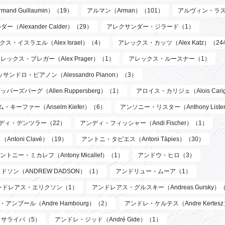
d Guillaumin）（19）
アルマン（Arman）（101）
アルヴィン・ラス
Alexander Calder）（29）
アレクサンダー・ジラード（1）
ス・イスラエル（Alex Israel）（4）
アレックス・カッツ（Alex Katz）（24
レックス・プレガー（Alex Prager）（1）
アレックス・ルースナー（1）
サンドロ・ピアノン（Alessandro Pianon）（3）
パーズバーグ（Allen Ruppersberg）（1）
アロイス・カリジェ（Alois Cari
・キーファー（Anselm Kiefer）（6）
アンソニー・リスター（Anthony List
ディ・デンツラー（22）
アンディ・フィッシャー（Andi Fischer）（1）
toni Clavé）（19）
アントニ・タピエス（Antoni Tàpies）（30）
ントニー・ミカレフ（Antony Micallef）（1）
アンドウ・ヒロ（3）
ソン（ANDREW DADSON）（1）
アンドリュー・ムーア（1）
ンドレアス・エリクソン（1）
アンドレアス・グルスキー（Andreas Gursky）
アンブール（Andre Hambourg）（2）
アンドレ・ケルテス（Andre Kertes
サライバ（5）
アンドレ・ジッド（André Gide）（1）