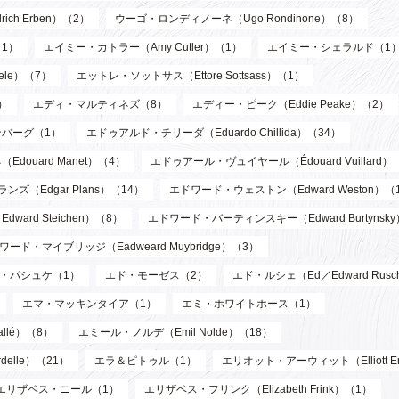
ch Erben）（2）
ウーゴ・ロンディノーネ（Ugo Rondinone）（8）
1）
エイミー・カトラー（Amy Cutler）（1）
エイミー・シェラルド（1
ele）（7）
エットレ・ソットサス（Ettore Sottsass）（1）
）
エディ・マルティネズ（8）
エディー・ピーク（Eddie Peake）（2）
バーグ（1）
エドゥアルド・チリーダ（Eduardo Chillida）（34）
douard Manet）（4）
エドゥアール・ヴュイヤール（Édouard Vuillard）
ズ（Edgar Plans）（14）
エドワード・ウェストン（Edward Weston）（
ard Steichen）（8）
エドワード・バーティンスキー（Edward Burtynsk
ワード・マイブリッジ（Eadweard Muybridge）（3）
・パシュケ（1）
エド・モーゼス（2）
エド・ルシェ（Ed／Edward Rusc
エマ・マッキンタイア（1）
エミ・ホワイトホース（1）
llé）（8）
エミール・ノルデ（Emil Nolde）（18）
elle）（21）
エラ＆ピトゥル（1）
エリオット・アーウィット（Elliott Er
エリザベス・ニール（1）
エリザベス・フリンク（Elizabeth Frink）（1）