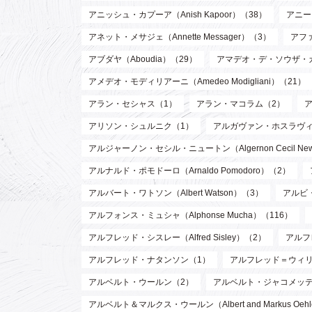
アニッシュ・カプーア（Anish Kapoor）（38）
アニー・
アネット・メサジェ（Annette Messager）（3）
アファ
アブダヤ（Aboudia）（29）
アマデオ・デ・ソウザ・
アメデオ・モディリアーニ（Amedeo Modigliani）（21）
アラン・セシャス（1）
アラン・マコラム（2）
アリソン・シュルニク（1）
アルガヴァン・ホスラヴィ (Arg
アルジャーノン・セシル・ニュートン（Algernon Cecil Ne
アルナルド・ポモドーロ（Arnaldo Pomodoro）（2）
アルバート・ワトソン（Albert Watson）（3）
アルビ・
アルフォンス・ミュシャ（Alphonse Mucha）（116）
アルフレッド・シスレー（Alfred Sisley）（2）
アルフ
アルフレッド・ナタンソン（1）
アルフレッド＝ウィリアム・
アルベルト・ウールン（2）
アルベルト・ジャコメッティ（Al
アルベルト＆マルクス・ウールン（Albert and Markus Oeh