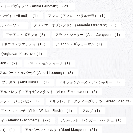
リーボヴィッツ（Annie Leibovitz）（23）
ンディ（Affandi）（1）
アフロ（アフロ・バサルデラ）（1）
カルドーソ（1）
アメデエ・オザンファン（Amédée Ozenfant）（1）
アモアコ・ボアフォ（2）
アラン・ジャケー（Alain Jacquet）（1）
アリギエロ・ボエッティ（13）
アリソン・ザッカーマン（1）
havan Khosravi)（1）
wton）（2）
アルド・モンディーノ（1）
アルバート・ルバーグ（Albert Lebourg）（3）
ブラタス（Arbit Blatas）（1）
アルフォンシーヌ・デ・シャリー（1）
アルフレッド・アイゼンスタット（Alfred Eisenstaedt）（2）
レッド・ジェンセン（1）
アルフレッド・スティーグリッツ（Alfred Stieglitz
フィンチ（Alfred William Finch）（1）
アルプ（1）
berto Giacometti）（99）
アルベルト・レンガー＝パッチュ（1）
len）（1）
アルベール・マルケ（Albert Marquet）（21）