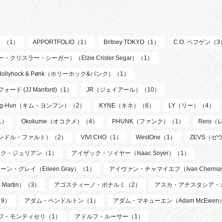
ル）（1）
APPORTFOLIO（1）
Britney TOKYO（1）
C.O. ペフゲン（3
リスラー・シーガー）（Elzie Crisler Segar）（1）
Hollyhock & Pønk（ホリーホック&パンク）（1）
フォード (JJ Manford)（1）
JR（ジェイアール）（10）
oung-Hun（キム・ヨンフン）（2）
KYNE（キネ）（6）
LY（リー）（4）
1）
Okokume（オコクメ）（4）
PHUNK（ファンク）（1）
Rero
サンドル・ファルト）（2）
VIVI CHO（1）
WestOne（1）
ZEVS（ゼ
ク・ジュリアン（1）
アイザック・ソイヤー（Isaac Soyer）（1）
ーン・グレイ（Eileen Gray）（1）
アイヴァン・チャマイエフ（Ivan Chermay
artin）（3）
アゴスティーノ・ボナルミ（2）
アスカ・アナスタシア・
9）
アダム・ペンドルトン（1）
アダム・マキューエン（Adam McEwen
フ・モンティセリ（1）
アドルフ・ルーサー（1）