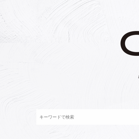
コ
ン
テ
ン
ツ
へ
ス
キ
ッ
プ