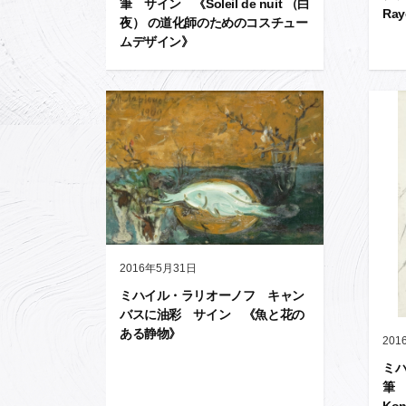
筆 サイン 《Soleil de nuit （白
Ra
夜） の道化師のためのコスチュー
ムデザイン》
2016年5月31日
ミハイル・ラリオーノフ キャン
バスに油彩 サイン 《魚と花の
ある静物》
201
ミ
筆 《
Kon