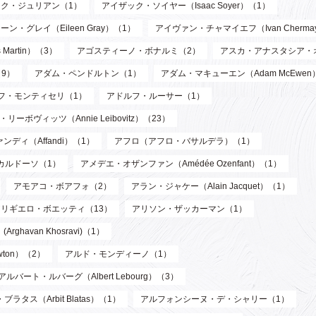
ク・ジュリアン（1）
アイザック・ソイヤー（Isaac Soyer）（1）
ーン・グレイ（Eileen Gray）（1）
アイヴァン・チャマイエフ（Ivan Chermay
artin）（3）
アゴスティーノ・ボナルミ（2）
アスカ・アナスタシア・
9）
アダム・ペンドルトン（1）
アダム・マキューエン（Adam McEwen
フ・モンティセリ（1）
アドルフ・ルーサー（1）
リーボヴィッツ（Annie Leibovitz）（23）
ンディ（Affandi）（1）
アフロ（アフロ・バサルデラ）（1）
カルドーソ（1）
アメデエ・オザンファン（Amédée Ozenfant）（1）
アモアコ・ボアフォ（2）
アラン・ジャケー（Alain Jacquet）（1）
アリギエロ・ボエッティ（13）
アリソン・ザッカーマン（1）
havan Khosravi)（1）
wton）（2）
アルド・モンディーノ（1）
アルバート・ルバーグ（Albert Lebourg）（3）
ブラタス（Arbit Blatas）（1）
アルフォンシーヌ・デ・シャリー（1）