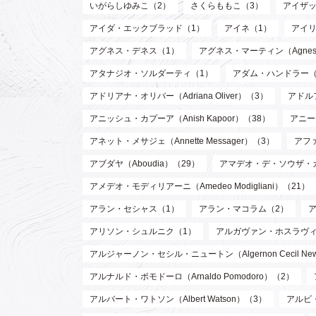
いがらしゆみこ（2）
さくらももこ（3）
アイザッ
アイダ・エックブラッド（1）
アイネ（1）
アイリ
アグネス・デネス（1）
アグネス・マーティン（Agnes M
アタナジオ・ソルダーティ（1）
アダム・ハンドラー（
アドリアナ・オリバー（Adriana Oliver）（3）
アドル
アニッシュ・カプーア（Anish Kapoor）（38）
アニー・
アネット・メサジェ（Annette Messager）（3）
アファ
アブダヤ（Aboudia）（29）
アマデオ・デ・ソウザ・
アメデオ・モディリアーニ（Amedeo Modigliani）（21）
アラン・セシャス（1）
アラン・マコラム（2）
アリソン・シュルニク（1）
アルガヴァン・ホスラヴィ (Arg
アルジャーノン・セシル・ニュートン（Algernon Cecil Ne
アルナルド・ポモドーロ（Arnaldo Pomodoro）（2）
アルバート・ワトソン（Albert Watson）（3）
アルビ・