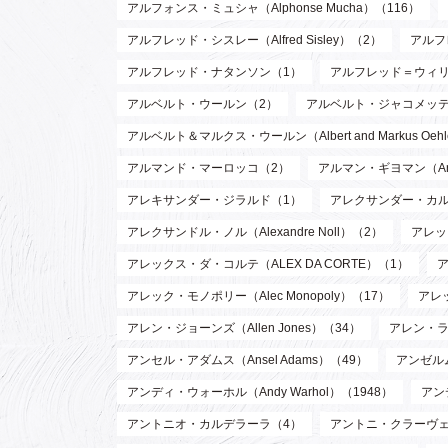
アルフォンス・ミュシャ（Alphonse Mucha）（116）
アルフレッド・シスレー（Alfred Sisley）（2）
アルフ
アルフレッド・ナタンソン（1）
アルフレッド＝ウィリアム・
アルベルト・ウールン（2）
アルベルト・ジャコメッティ（Al
アルベルト＆マルクス・ウールン（Albert and Markus Oeh
アルマンド・マーロッコ（2）
アルマン・ギヨマン（Arman
アレキサンダー・ジラルド（1）
アレクサンダー・カルダー（
アレクサンドル・ノル（Alexandre Noll）（2）
アレック
アレックス・ダ・コルテ（ALEX DA CORTE）（1）
ア
アレック・モノポリー（Alec Monopoly）（17）
アレッ
アレン・ジョーンズ（Allen Jones）（34）
アレン・ラッ
アンセル・アダムス（Ansel Adams）（49）
アンゼルム
アンディ・ウォーホル（Andy Warhol）（1948）
アン
アントニオ・カルデラーラ（4）
アントニ・クラーヴェ（An