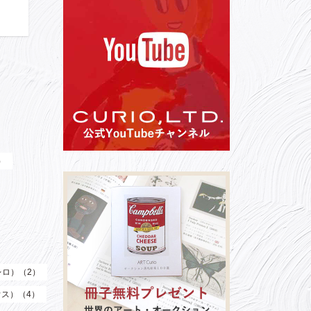
）
（レロ）（2）
ウス）（4）