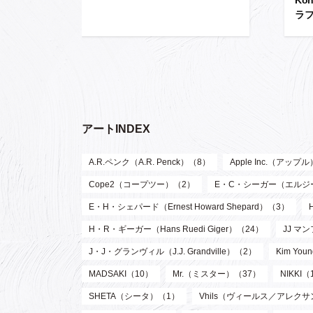
ラフ
アートINDEX
A.R.ペンク（A.R. Penck）（8）
Apple Inc.（アップ
Cope2（コープツー）（2）
E・C・シーガー（エルジー・ク
E・H・シェパード（Ernest Howard Shepard）（3）
H・R・ギーガー（Hans Ruedi Giger）（24）
JJ マン
J・J・グランヴィル（J.J. Grandville）（2）
Kim Y
MADSAKI（10）
Mr.（ミスター）（37）
NIKKI（
SHETA（シータ）（1）
Vhils（ヴィールス／アレク