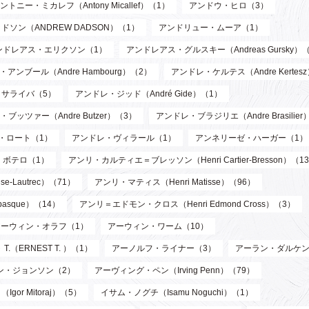
ントニー・ミカレフ（Antony Micallef）（1）
アンドウ・ヒロ（3）
ソン（ANDREW DADSON）（1）
アンドリュー・ムーア（1）
ンドレアス・エリクソン（1）
アンドレアス・グルスキー（Andreas Gursky）
アンブール（Andre Hambourg）（2）
アンドレ・ケルテス（Andre Kertes
サライバ（5）
アンドレ・ジッド（André Gide）（1）
ブッツァー（Andre Butzer）（3）
アンドレ・ブラジリエ（Andre Brasilier
・ロート（1）
アンドレ・ヴィラール（1）
アンネリーゼ・ハーガー（1）
・ボテロ（1）
アンリ・カルティエ＝ブレッソン（Henri Cartier-Bresson）（1
-Lautrec）（71）
アンリ・マティス（Henri Matisse）（96）
asque）（14）
アンリ＝エドモン・クロス（Henri Edmond Cross）（3）
アーウィン・オラフ（1）
アーウィン・ワーム（10）
T.（ERNEST T. ）（1）
アーノルフ・ライナー（3）
アーラン・ダルケン
ン・ジョンソン（2）
アーヴィング・ペン（Irving Penn）（79）
or Mitoraj）（5）
イサム・ノグチ（Isamu Noguchi）（1）