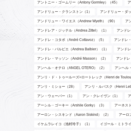
アントニー・ゴームリー（Antony Gormley）（45）
ア
アンドリュー・クランストン（1）
アンドリュー・ダッド
アンドリュー・ワイエス（Andrew Wyeth）（90）
ア
アンドレア・ジッテル（Andrea Zittel）（1）
アンドレ・
アンドレ・コタボ（André Cottavoz）（5）
アンドレ・
アンドレ・バルビエ（Andrea Balbier）（1）
アンドレ・
アンドレ・マッソン（André Masson）（2）
アンドレ
アンヘル・オテロ（ANGEL OTERO）（2）
アンヘル
アンリ・ド・トゥールーズ=ロートレック（Henri de Toulouse
アンリ・ミショー（28）
アンリ・ルバスク（Henri Leb
アン・ウェーバー（1）
アン・クレイヴン（1）
アーシル・ゴーキー（Arshile Gorky）（3）
アーネスト 
アーロン・シスキンド（Aaron Siskind）（2）
アーロ
イケムラレイコ（池村玲子）（1）
イゴール・ミトライ（Ig