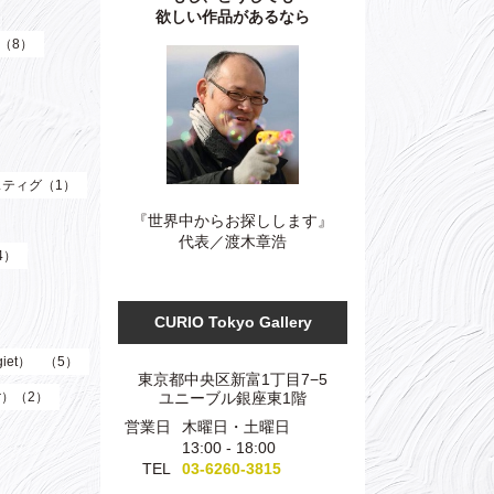
欲しい作品があるなら
）（8）
ティグ（1）
『世界中からお探しします』
代表／渡木章浩
4）
CURIO Tokyo Gallery
giet） （5）
東京都中央区新富1丁目7−5
ユニーブル銀座東1階
er）（2）
営業日
木曜日・土曜日
13:00 - 18:00
TEL
03-6260-3815