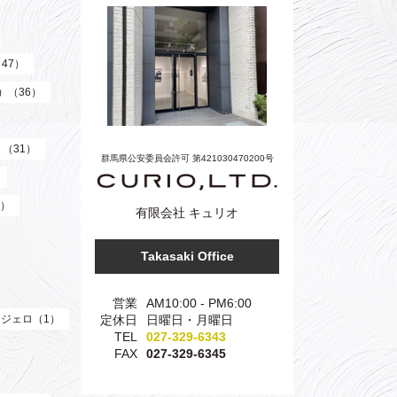
（47）
z）（36）
）（31）
群馬県公安委員会許可 第421030470200号
3）
有限会社 キュリオ
Takasaki Office
営業
AM10:00 - PM6:00
ジェロ（1）
定休日
日曜日・月曜日
TEL
027-329-6343
FAX
027-329-6345