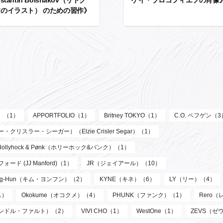
のイラスト） のための習作》
ル）（1）
APPORTFOLIO（1）
Britney TOKYO（1）
C.O. ペフゲン（3
リスラー・シーガー）（Elzie Crisler Segar）（1）
Hollyhock & Pønk（ホリーホック&パンク）（1）
フォード (JJ Manford)（1）
JR（ジェイアール）（10）
oung-Hun（キム・ヨンフン）（2）
KYNE（キネ）（6）
LY（リー）（4）
1）
Okokume（オコクメ）（4）
PHUNK（ファンク）（1）
Rero
サンドル・ファルト）（2）
VIVI CHO（1）
WestOne（1）
ZEVS（ゼ