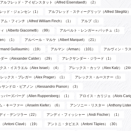
アルフレッド・アイゼンスタット（Alfred Eisenstaedt）（2）
レッド・ジェンセン（1）
アルフレッド・スティーグリッツ（Alfred Stieglitz
フィンチ（Alfred William Finch）（1）
アルプ（1）
berto Giacometti）（99）
アルベルト・レンガー＝パッチュ（1）
len）（1）
アルベール・マルケ（Albert Marquet）（21）
d Guillaumin）（19）
アルマン（Arman）（101）
アルヴィン・ラス
Alexander Calder）（29）
アレクサンダー・ジラード（1）
ス・イスラエル（Alex Israel）（4）
アレックス・カッツ（Alex Katz）（24
レックス・プレガー（Alex Prager）（1）
アレックス・ルースナー（1）
サンドロ・ピアノン（Alessandro Pianon）（3）
パーズバーグ（Allen Ruppersberg）（1）
アロイス・カリジェ（Alois Cari
・キーファー（Anselm Kiefer）（6）
アンソニー・リスター（Anthony List
ディ・デンツラー（22）
アンディ・フィッシャー（Andi Fischer）（1）
toni Clavé）（19）
アントニ・タピエス（Antoni Tàpies）（30）