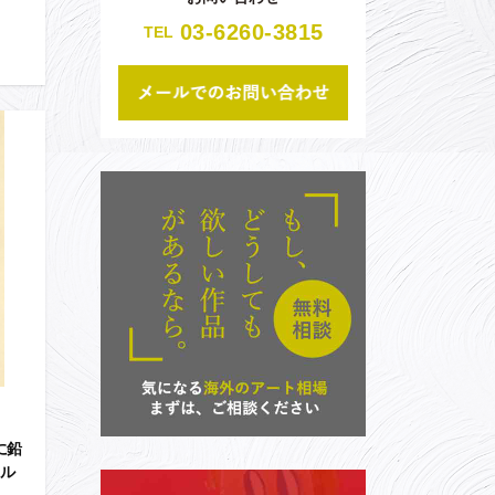
03-6260-3815
TEL
に鉛
セル
》