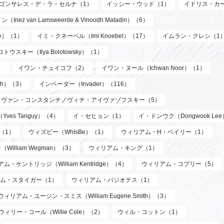
ゴンサレス・デ・ラ・セルナ（1）
イッシー・ウッド（1）
イドリス・カ
n Lamsweerde & Vinoodh Matadin）（6）
de）（1）
イミ・クネーベル（Imi Knoebel）（17）
イムラン・クレシ（1
ウスキー（Ilya Bolotowsky）（1）
）
イワン・チュイコフ（2）
イワン・ヌール（Ichwan Noor）（1）
th）（3）
インベーダー（Invader）（116）
イヴァン・コンスタンチノヴィチ・アイヴァゾフスキー（5）
ves Tanguy）（4）
イ・セヒョン（1）
イ・ドンウク（Dongwook Le
）（1）
ウィズビー（WhIsBe）（1）
ウィリアム・H・ベイリー（1）
illiam Wegman）（3）
ウィリアム・キング（1）
ム・ケントリッジ（William Kentridge）（4）
ウィリアム・コプリー（5）
ム・スタイガー（1）
ウィリアム・バジオテス（1）
ウィリアム・ユージン・スミス（William Eugene Smith）（3）
ウィリー・コール（Willie Cole）（2）
ウィル・コットン（1）