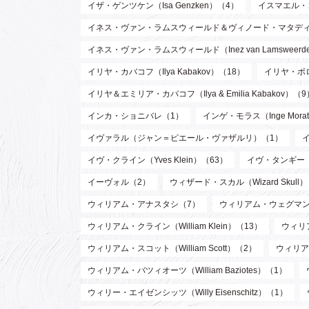
イザ・ゲンツケン（Isa Genzken）（4）
イスマエル・
イネス・ヴァン・ラムスウィールド＆ヴィノード・マタディン（Inez va
イネス・ヴァン・ラムスウィールド（Inez van Lamsweer
イリヤ・カバコフ（Ilya Kabakov）（18）
イリヤ・ボロト
イリヤ＆エミリア・カバコフ（Ilya & Emilia Kabakov）（9
インカ・ショニバレ（1）
インゲ・モラス（Inge Mora
イヴァラル（ジャン＝ピエール・ヴァザルリ）（1）
イヴ・クライン（Yves Klein）（63）
イヴ・タンギー（Y
イーヴォル（2）
ウィザード・スカル（Wizard Skull
ウィリアム・アナスタシ（7）
ウィリアム・ウェグマン（W
ウィリアム・クライン（William Klein）（13）
ウィリア
ウィリアム・スコット（William Scott）（2）
ウィリア
ウィリアム・バツィオーツ（William Baziotes）（1）
ウィリー・エイゼンシッツ（Willy Eisenschitz）（1）