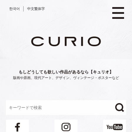
コ
한국어
中文繁体字
ン
テ
ン
ツ
へ
ス
キ
ッ
プ
もしどうしても欲しい作品があるなら【キュリオ】
版画や原画、現代アート、デザイン、ヴィンテージ・ポスターなど
"/>