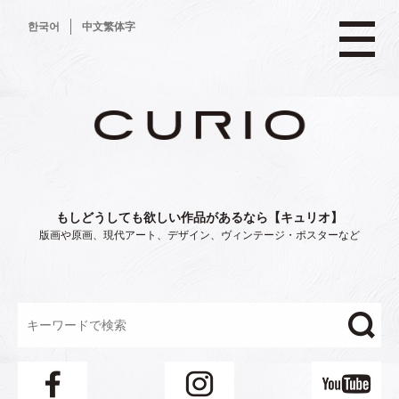
コ
한국어
中文繁体字
ン
テ
ン
ツ
へ
ス
キ
ッ
プ
もしどうしても欲しい作品があるなら【キュリオ】
版画や原画、現代アート、デザイン、ヴィンテージ・ポスターなど
"/>