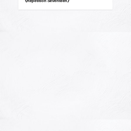
《Repetition Seventeen》