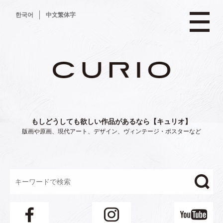
コ
한국어
中文繁体字
ン
テ
ン
ツ
へ
ス
キ
ッ
プ
もしどうしても欲しい作品があるなら【キュリオ】
版画や原画、現代アート、デザイン、ヴィンテージ・ポスターなど
"/>