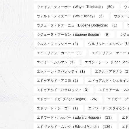
ウェイン・ティーボー（Wayne Thiebaud）（50）
ウ
ウォルト・ディズニー（Walt Disney）（3）
ウジェーヌ
ウジェーヌ・ドデーニュ（Eugène Dodeigne）（1）
ウジェーヌ・ブーダン（Eugène Boudin）（9）
ウジェ
ウルス・フィッシャー（4）
ウルリッヒ・エルベン（Ulri
エイドリアン・ガーニー（1）
エイドリアン・ゲニー（
エイミー・シルマン（3）
エゴン・シーレ（Egon Schi
エットーレ・スパレッティ（1）
エテル・アドナン（2
エドゥアルド・アロヨ（2）
エドゥアルド・シュタイン
エドゥアルド・パオロッツィ（3）
エドゥアール・マネ（E
エドガー・ドガ（Edgar Degas）（26）
エドガー・プラン
エドワード・シーゴー（1）
エドワード・スタイケン（Edw
エドワード・ホッパー（Edward Hopper）（23）
エド
エドヴァルド・ムンク（Edvard Munch）（136）
エド