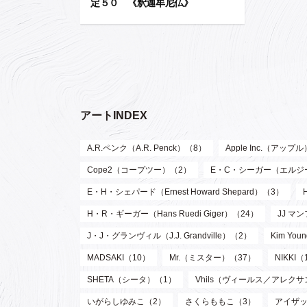
定５０ 《釈迦牟尼仏》
アートINDEX
A.R.ペンク（A.R. Penck）（8）
Apple Inc.（アップ
Cope2（コープツー）（2）
E・C・シーガー（エルジー・ク
E・H・シェパード（Ernest Howard Shepard）（3）
H・R・ギーガー（Hans Ruedi Giger）（24）
JJ マン
J・J・グランヴィル（J.J. Grandville）（2）
Kim Y
MADSAKI（10）
Mr.（ミスター）（37）
NIKKI（
SHETA（シータ）（1）
Vhils（ヴィールス／アレク
いがらしゆみこ（2）
さくらももこ（3）
アイザッ