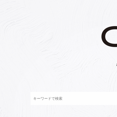
コ
ン
テ
ン
ツ
へ
ス
キ
ッ
プ