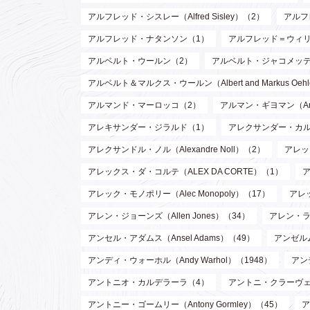
アルフレッド・シスレー（Alfred Sisley）（2）
アルフ
アルフレッド・ナタンソン（1）
アルフレッド＝ウィリアム・
アルベルト・ウールン（2）
アルベルト・ジャコメッティ（Al
アルベルト＆マルクス・ウールン（Albert and Markus Oeh
アルマンド・マーロッコ（2）
アルマン・ギヨマン（Arman
アレキサンダー・ジラルド（1）
アレクサンダー・カルダー（
アレクサンドル・ノル（Alexandre Noll）（2）
アレック
アレックス・ダ・コルテ（ALEX DA CORTE）（1）
ア
アレック・モノポリー（Alec Monopoly）（17）
アレッ
アレン・ジョーンズ（Allen Jones）（34）
アレン・ラッ
アンセル・アダムス（Ansel Adams）（49）
アンゼルム
アンディ・ウォーホル（Andy Warhol）（1948）
アン
アントニオ・カルデラーラ（4）
アントニ・クラーヴェ（An
アントニー・ゴームリー（Antony Gormley）（45）
ア