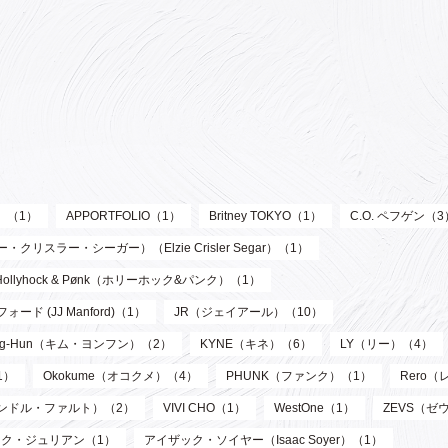
ル）（1）
APPORTFOLIO（1）
Britney TOKYO（1）
C.O. ペフゲン（3
リスラー・シーガー）（Elzie Crisler Segar）（1）
Hollyhock & Pønk（ホリーホック&パンク）（1）
フォード (JJ Manford)（1）
JR（ジェイアール）（10）
oung-Hun（キム・ヨンフン）（2）
KYNE（キネ）（6）
LY（リー）（4）
1）
Okokume（オコクメ）（4）
PHUNK（ファンク）（1）
Rero
サンドル・ファルト）（2）
VIVI CHO（1）
WestOne（1）
ZEVS（ゼ
ク・ジュリアン（1）
アイザック・ソイヤー（Isaac Soyer）（1）