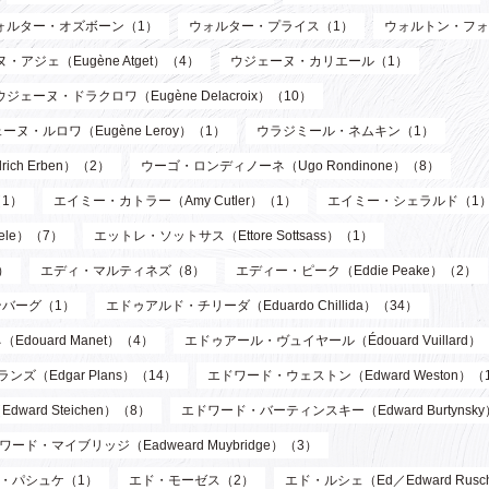
ォルター・オズボーン（1）
ウォルター・プライス（1）
ウォルトン・フォ
・アジェ（Eugène Atget）（4）
ウジェーヌ・カリエール（1）
ウジェーヌ・ドラクロワ（Eugène Delacroix）（10）
ーヌ・ルロワ（Eugène Leroy）（1）
ウラジミール・ネムキン（1）
ch Erben）（2）
ウーゴ・ロンディノーネ（Ugo Rondinone）（8）
1）
エイミー・カトラー（Amy Cutler）（1）
エイミー・シェラルド（1
ele）（7）
エットレ・ソットサス（Ettore Sottsass）（1）
）
エディ・マルティネズ（8）
エディー・ピーク（Eddie Peake）（2）
バーグ（1）
エドゥアルド・チリーダ（Eduardo Chillida）（34）
douard Manet）（4）
エドゥアール・ヴュイヤール（Édouard Vuillard）
ズ（Edgar Plans）（14）
エドワード・ウェストン（Edward Weston）（
ard Steichen）（8）
エドワード・バーティンスキー（Edward Burtynsk
ワード・マイブリッジ（Eadweard Muybridge）（3）
・パシュケ（1）
エド・モーゼス（2）
エド・ルシェ（Ed／Edward Rusc