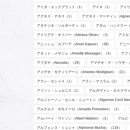
アイダ・エックブラッド（1）
アイネ（1）
アイリ
アグネス・デネス（1）
アグネス・マーティン（Agnes M
アタナジオ・ソルダーティ（1）
アダム・ハンドラー（
アドリアナ・オリバー（Adriana Oliver）（3）
アドル
アニッシュ・カプーア（Anish Kapoor）（38）
アニー・
アネット・メサジェ（Annette Messager）（3）
アファ
アブダヤ（Aboudia）（29）
アマデオ・デ・ソウザ・
アメデオ・モディリアーニ（Amedeo Modigliani）（21）
アラン・セシャス（1）
アラン・マコラム（2）
アリソン・シュルニク（1）
アルガヴァン・ホスラヴィ (Arg
アルジャーノン・セシル・ニュートン（Algernon Cecil Ne
アルナルド・ポモドーロ（Arnaldo Pomodoro）（2）
アルバート・ワトソン（Albert Watson）（3）
アルビ・
アルフォンス・ミュシャ（Alphonse Mucha）（116）