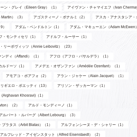
ーン・グレイ（Eileen Gray）（1）
アイヴァン・チャマイエフ（Ivan Chermay
artin）（3）
アゴスティーノ・ボナルミ（2）
アスカ・アナスタシア・
9）
アダム・ペンドルトン（1）
アダム・マキューエン（Adam McEwen
フ・モンティセリ（1）
アドルフ・ルーサー（1）
リーボヴィッツ（Annie Leibovitz）（23）
ンディ（Affandi）（1）
アフロ（アフロ・バサルデラ）（1）
カルドーソ（1）
アメデエ・オザンファン（Amédée Ozenfant）（1）
アモアコ・ボアフォ（2）
アラン・ジャケー（Alain Jacquet）（1）
アリギエロ・ボエッティ（13）
アリソン・ザッカーマン（1）
havan Khosravi)（1）
wton）（2）
アルド・モンディーノ（1）
アルバート・ルバーグ（Albert Lebourg）（3）
ブラタス（Arbit Blatas）（1）
アルフォンシーヌ・デ・シャリー（1）
アルフレッド・アイゼンスタット（Alfred Eisenstaedt）（2）