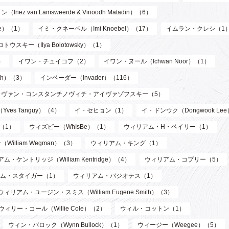
n Lamsweerde & Vinoodh Matadin）（6）
de）（1）
イミ・クネーベル（Imi Knoebel）（17）
イムラン・クレシ（1
ウスキー（Ilya Bolotowsky）（1）
）
イワン・チュイコフ（2）
イワン・ヌール（Ichwan Noor）（1）
th）（3）
インベーダー（Invader）（116）
イヴァン・コンスタンチノヴィチ・アイヴァゾフスキー（5）
ves Tanguy）（4）
イ・セヒョン（1）
イ・ドンウク（Dongwook Le
）（1）
ウィズビー（WhIsBe）（1）
ウィリアム・H・ベイリー（1）
illiam Wegman）（3）
ウィリアム・キング（1）
ム・ケントリッジ（William Kentridge）（4）
ウィリアム・コプリー（5）
ム・スタイガー（1）
ウィリアム・バジオテス（1）
ウィリアム・ユージン・スミス（William Eugene Smith）（3）
ウィリー・コール（Willie Cole）（2）
ウィル・コットン（1）
ウィン・バロック（Wynn Bullock）（1）
ウィージー（Weegee）（5）