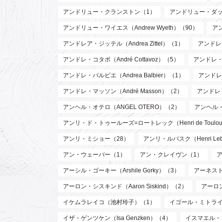
アンドリュー・クランストン（1）
アンドリュー・ダッド
アンドリュー・ワイエス（Andrew Wyeth）（90）
ア
アンドレア・ジッテル（Andrea Zittel）（1）
アンドレ・
アンドレ・コタボ（André Cottavoz）（5）
アンドレ・
アンドレ・バルビエ（Andrea Balbier）（1）
アンドレ・
アンドレ・マッソン（André Masson）（2）
アンドレ
アンヘル・オテロ（ANGEL OTERO）（2）
アンヘル
アンリ・ド・トゥールーズ=ロートレック（Henri de Toulouse
アンリ・ミショー（28）
アンリ・ルバスク（Henri Leb
アン・ウェーバー（1）
アン・クレイヴン（1）
アーシル・ゴーキー（Arshile Gorky）（3）
アーネスト 
アーロン・シスキンド（Aaron Siskind）（2）
アーロ
イケムラレイコ（池村玲子）（1）
イゴール・ミトライ（Ig
イザ・ゲンツケン（Isa Genzken）（4）
イスマエル・