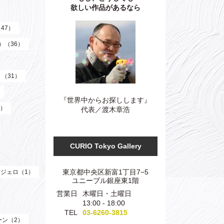
欲しい作品があるなら
（47）
z）（36）
）（31）
『世界中からお探しします』
3）
代表／渡木章浩
CURIO Tokyo Gallery
東京都中央区新富1丁目7−5
ジェロ（1）
ユニーブル銀座東1階
営業日
木曜日・土曜日
13:00 - 18:00
TEL
03-6260-3815
ーン（2）