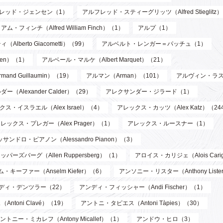
レッド・ジェンセン（1）
アルフレッド・スティーグリッツ（Alfred Stieglitz
フィンチ（Alfred William Finch）（1）
アルプ（1）
berto Giacometti）（99）
アルベルト・レンガー＝パッチュ（1）
len）（1）
アルベール・マルケ（Albert Marquet）（21）
d Guillaumin）（19）
アルマン（Arman）（101）
アルヴィン・ラス
Alexander Calder）（29）
アレクサンダー・ジラード（1）
ス・イスラエル（Alex Israel）（4）
アレックス・カッツ（Alex Katz）（24
レックス・プレガー（Alex Prager）（1）
アレックス・ルースナー（1）
サンドロ・ピアノン（Alessandro Pianon）（3）
パーズバーグ（Allen Ruppersberg）（1）
アロイス・カリジェ（Alois Cari
・キーファー（Anselm Kiefer）（6）
アンソニー・リスター（Anthony List
ディ・デンツラー（22）
アンディ・フィッシャー（Andi Fischer）（1）
toni Clavé）（19）
アントニ・タピエス（Antoni Tàpies）（30）
ントニー・ミカレフ（Antony Micallef）（1）
アンドウ・ヒロ（3）