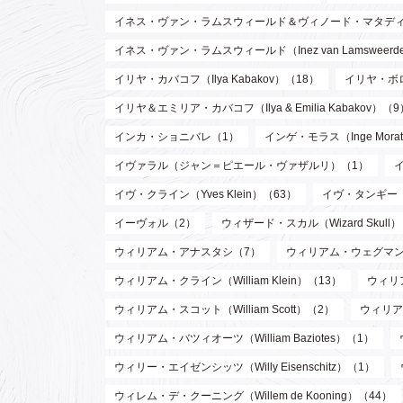
イネス・ヴァン・ラムスウィールド＆ヴィノード・マタディン（Inez va
イネス・ヴァン・ラムスウィールド（Inez van Lamsweer
イリヤ・カバコフ（Ilya Kabakov）（18）
イリヤ・ボロト
イリヤ＆エミリア・カバコフ（Ilya & Emilia Kabakov）（9
インカ・ショニバレ（1）
インゲ・モラス（Inge Mora
イヴァラル（ジャン＝ピエール・ヴァザルリ）（1）
イヴ・クライン（Yves Klein）（63）
イヴ・タンギー（Y
イーヴォル（2）
ウィザード・スカル（Wizard Skull
ウィリアム・アナスタシ（7）
ウィリアム・ウェグマン（W
ウィリアム・クライン（William Klein）（13）
ウィリア
ウィリアム・スコット（William Scott）（2）
ウィリア
ウィリアム・バツィオーツ（William Baziotes）（1）
ウィリー・エイゼンシッツ（Willy Eisenschitz）（1）
ウィレム・デ・クーニング（Willem de Kooning）（44）