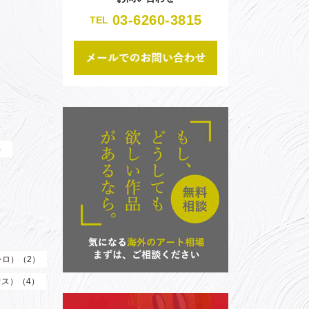
03-6260-3815
TEL
）
（レロ）（2）
ウス）（4）