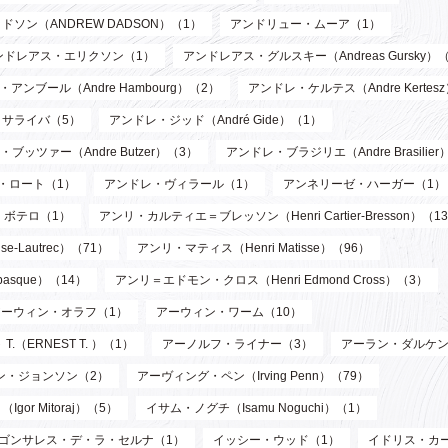
ソン（ANDREW DADSON）（1）
アンドリュー・ムーア（1）
ンドレアス・エリクソン（1）
アンドレアス・グルスキー（Andreas Gursky）
アンブール（Andre Hambourg）（2）
アンドレ・ケルテス（Andre Kertes
サライバ（5）
アンドレ・ジッド（André Gide）（1）
ブッツァー（Andre Butzer）（3）
アンドレ・ブラジリエ（Andre Brasilier
・ロート（1）
アンドレ・ヴィラール（1）
アンネリーゼ・ハーガー（1）
・ボテロ（1）
アンリ・カルティエ＝ブレッソン（Henri Cartier-Bresson）（1
-Lautrec）（71）
アンリ・マティス（Henri Matisse）（96）
asque）（14）
アンリ＝エドモン・クロス（Henri Edmond Cross）（3）
アーウィン・オラフ（1）
アーウィン・ワーム（10）
T.（ERNEST T. ）（1）
アーノルフ・ライナー（3）
アーラン・ダルケン
ン・ジョンソン（2）
アーヴィング・ペン（Irving Penn）（79）
or Mitoraj）（5）
イサム・ノグチ（Isamu Noguchi）（1）
ゴンサレス・デ・ラ・セルナ（1）
イッシー・ウッド（1）
イドリス・カ