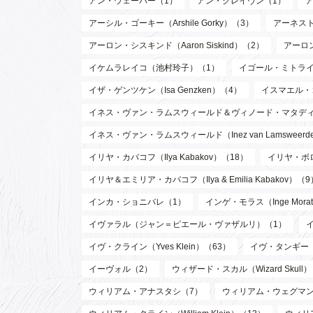
アン・ウェーバー（1）
アン・クレイヴン（1）
アーシル・ゴーキー（Arshile Gorky）（3）
アーネスト 
アーロン・シスキンド（Aaron Siskind）（2）
アーロ
イケムラレイコ（池村玲子）（1）
イゴール・ミトライ（Ig
イザ・ゲンツケン（Isa Genzken）（4）
イスマエル・
イネス・ヴァン・ラムスウィールド＆ヴィノード・マタディン（Inez va
イネス・ヴァン・ラムスウィールド（Inez van Lamsweer
イリヤ・カバコフ（Ilya Kabakov）（18）
イリヤ・ボロト
イリヤ＆エミリア・カバコフ（Ilya & Emilia Kabakov）（9
インカ・ショニバレ（1）
インゲ・モラス（Inge Mora
イヴァラル（ジャン＝ピエール・ヴァザルリ）（1）
イヴ・クライン（Yves Klein）（63）
イヴ・タンギー（Y
イーヴォル（2）
ウィザード・スカル（Wizard Skull
ウィリアム・アナスタシ（7）
ウィリアム・ウェグマン（W