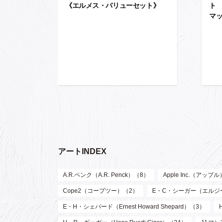
《エルメス・バリューセット》
ト
マ
アートINDEX
A.R.ペンク（A.R. Penck）（8）
Apple Inc.（アップ
Cope2（コープツー）（2）
E・C・シーガー（エルジー・ク
E・H・シェパード（Ernest Howard Shepard）（3）