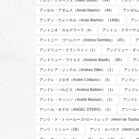
アレン・ジョーンズ（Allen Jones）（34）
アレン・ラッ
アンセル・アダムス（Ansel Adams）（49）
アンゼルム
アンディ・ウォーホル（Andy Warhol）（1948）
アン
アントニオ・カルデラーラ（4）
アントニ・クラーヴェ（An
アントニー・ゴームリー（Antony Gormley）（45）
ア
アンドリュー・クランストン（1）
アンドリュー・ダッド
アンドリュー・ワイエス（Andrew Wyeth）（90）
ア
アンドレア・ジッテル（Andrea Zittel）（1）
アンドレ・
アンドレ・コタボ（André Cottavoz）（5）
アンドレ・
アンドレ・バルビエ（Andrea Balbier）（1）
アンドレ・
アンドレ・マッソン（André Masson）（2）
アンドレ
アンヘル・オテロ（ANGEL OTERO）（2）
アンヘル
アンリ・ド・トゥールーズ=ロートレック（Henri de Toulouse
アンリ・ミショー（28）
アンリ・ルバスク（Henri Leb