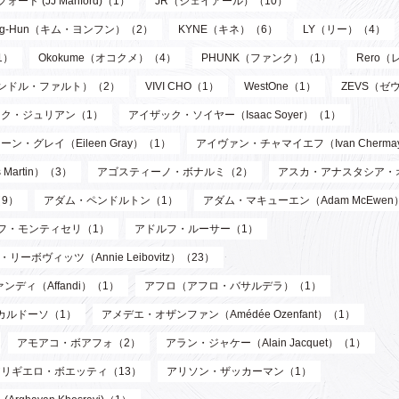
フォード (JJ Manford)（1）
JR（ジェイアール）（10）
oung-Hun（キム・ヨンフン）（2）
KYNE（キネ）（6）
LY（リー）（4）
1）
Okokume（オコクメ）（4）
PHUNK（ファンク）（1）
Rero
サンドル・ファルト）（2）
VIVI CHO（1）
WestOne（1）
ZEVS（ゼ
ク・ジュリアン（1）
アイザック・ソイヤー（Isaac Soyer）（1）
ーン・グレイ（Eileen Gray）（1）
アイヴァン・チャマイエフ（Ivan Chermay
artin）（3）
アゴスティーノ・ボナルミ（2）
アスカ・アナスタシア・
9）
アダム・ペンドルトン（1）
アダム・マキューエン（Adam McEwen
フ・モンティセリ（1）
アドルフ・ルーサー（1）
リーボヴィッツ（Annie Leibovitz）（23）
ンディ（Affandi）（1）
アフロ（アフロ・バサルデラ）（1）
カルドーソ（1）
アメデエ・オザンファン（Amédée Ozenfant）（1）
アモアコ・ボアフォ（2）
アラン・ジャケー（Alain Jacquet）（1）
アリギエロ・ボエッティ（13）
アリソン・ザッカーマン（1）