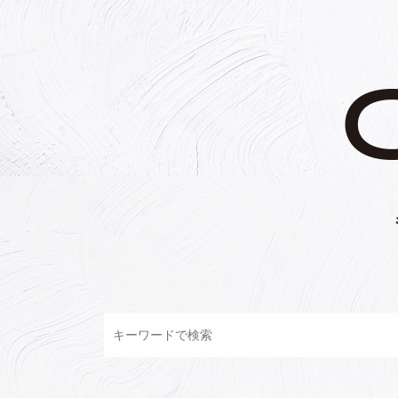
コ
ン
テ
ン
ツ
へ
ス
キ
ッ
プ