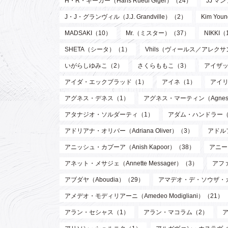
H・R・ギーガー（Hans Ruedi Giger）（24）
JJ マン
J・J・グランヴィル（J.J. Grandville）（2）
Kim Y
MADSAKI（10）
Mr.（ミスター）（37）
NIKKI（
SHETA（シータ）（1）
Vhils（ヴィールス／アレク
いがらしゆみこ（2）
さくらももこ（3）
アイザッ
アイダ・エックブラッド（1）
アイネ（1）
アイリ
アグネス・デネス（1）
アグネス・マーティン（Agnes M
アタナジオ・ソルダーティ（1）
アダム・ハンドラー（
アドリアナ・オリバー（Adriana Oliver）（3）
アドル
アニッシュ・カプーア（Anish Kapoor）（38）
アニー・
アネット・メサジェ（Annette Messager）（3）
アファ
アブダヤ（Aboudia）（29）
アマデオ・デ・ソウザ・
アメデオ・モディリアーニ（Amedeo Modigliani）（21）
アラン・セシャス（1）
アラン・マコラム（2）