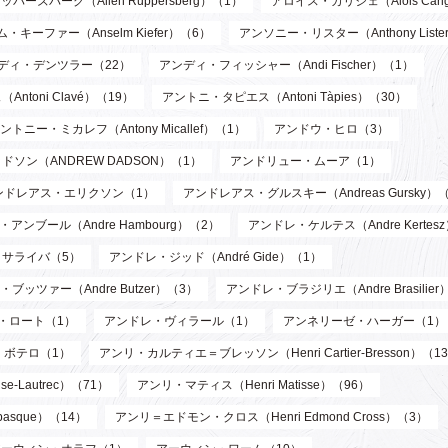
パーズバーグ（Allen Ruppersberg）（1）
アロイス・カリジェ（Alois Cari
・キーファー（Anselm Kiefer）（6）
アンソニー・リスター（Anthony List
ディ・デンツラー（22）
アンディ・フィッシャー（Andi Fischer）（1）
toni Clavé）（19）
アントニ・タピエス（Antoni Tàpies）（30）
ントニー・ミカレフ（Antony Micallef）（1）
アンドウ・ヒロ（3）
ソン（ANDREW DADSON）（1）
アンドリュー・ムーア（1）
ンドレアス・エリクソン（1）
アンドレアス・グルスキー（Andreas Gursky）
アンブール（Andre Hambourg）（2）
アンドレ・ケルテス（Andre Kertes
サライバ（5）
アンドレ・ジッド（André Gide）（1）
ブッツァー（Andre Butzer）（3）
アンドレ・ブラジリエ（Andre Brasilier
・ロート（1）
アンドレ・ヴィラール（1）
アンネリーゼ・ハーガー（1）
・ボテロ（1）
アンリ・カルティエ＝ブレッソン（Henri Cartier-Bresson）（1
-Lautrec）（71）
アンリ・マティス（Henri Matisse）（96）
asque）（14）
アンリ＝エドモン・クロス（Henri Edmond Cross）（3）