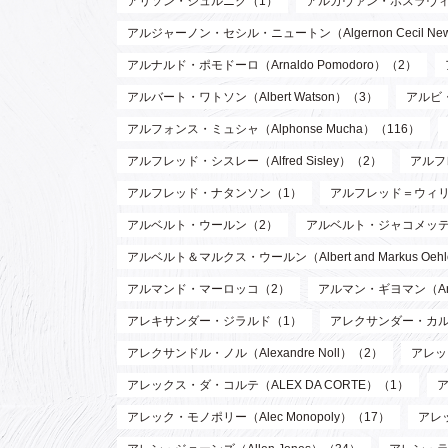
アリソン・シュルニク（1）
アルガヴァン・ホスラヴィ (Arg
アルジャーノン・セシル・ニュートン（Algernon Cecil Ne
アルナルド・ポモドーロ（Arnaldo Pomodoro）（2）
アルバート・ワトソン（Albert Watson）（3）
アルビ・
アルフォンス・ミュシャ（Alphonse Mucha）（116）
アルフレッド・シスレー（Alfred Sisley）（2）
アルフ
アルフレッド・ナタンソン（1）
アルフレッド＝ウィリアム・
アルベルト・ウールン（2）
アルベルト・ジャコメッティ（Al
アルベルト＆マルクス・ウールン（Albert and Markus Oeh
アルマンド・マーロッコ（2）
アルマン・ギヨマン（Arman
アレキサンダー・ジラルド（1）
アレクサンダー・カルダー（
アレクサンドル・ノル（Alexandre Noll）（2）
アレック
アレックス・ダ・コルテ（ALEX DA CORTE）（1）
ア
アレック・モノポリー（Alec Monopoly）（17）
アレッ