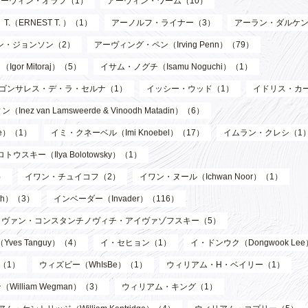
アーウィン・オラフ（1）
アーウィン・ワーム（10）
T.（ERNEST T. ）（1）
アーノルフ・ライナー（3）
アーラン・ダルケン
ン・ジョンソン（2）
アーヴィング・ペン（Irving Penn）（79）
or Mitoraj）（5）
イサム・ノグチ（Isamu Noguchi）（1）
ゴンサレス・デ・ラ・セルナ（1）
イッシー・ウッド（1）
イドリス・カ
n Lamsweerde & Vinoodh Matadin）（6）
de）（1）
イミ・クネーベル（Imi Knoebel）（17）
イムラン・クレシ（1
ウスキー（Ilya Bolotowsky）（1）
）
イワン・チュイコフ（2）
イワン・ヌール（Ichwan Noor）（1）
th）（3）
インベーダー（Invader）（116）
イヴァン・コンスタンチノヴィチ・アイヴァゾフスキー（5）
ves Tanguy）（4）
イ・セヒョン（1）
イ・ドンウク（Dongwook Le
）（1）
ウィズビー（WhIsBe）（1）
ウィリアム・H・ベイリー（1）
illiam Wegman）（3）
ウィリアム・キング（1）