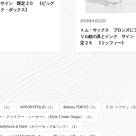
 サイン 限定２０ 《ビッグ
ック・ボックス》
2018年4月22日
トム・サックス ブロンズに
リル絵の具とインク サイン
定２５ 《ミッフィー》
ル）（1）
APPORTFOLIO（1）
Britney TOKYO（1）
C.O. ペフゲン（3
リスラー・シーガー）（Elzie Crisler Segar）（1）
Hollyhock & Pønk（ホリーホック&パンク）（1）