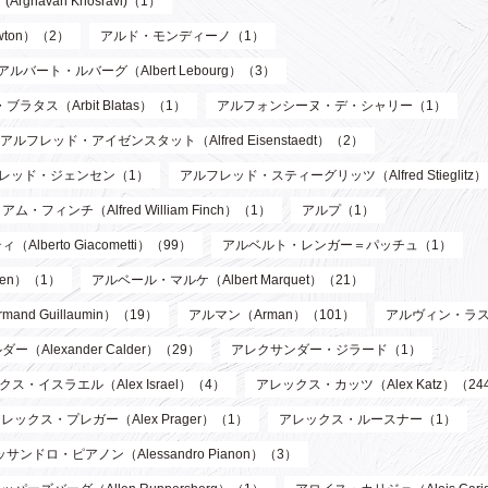
havan Khosravi)（1）
wton）（2）
アルド・モンディーノ（1）
アルバート・ルバーグ（Albert Lebourg）（3）
ブラタス（Arbit Blatas）（1）
アルフォンシーヌ・デ・シャリー（1）
アルフレッド・アイゼンスタット（Alfred Eisenstaedt）（2）
レッド・ジェンセン（1）
アルフレッド・スティーグリッツ（Alfred Stieglitz
フィンチ（Alfred William Finch）（1）
アルプ（1）
berto Giacometti）（99）
アルベルト・レンガー＝パッチュ（1）
len）（1）
アルベール・マルケ（Albert Marquet）（21）
d Guillaumin）（19）
アルマン（Arman）（101）
アルヴィン・ラス
Alexander Calder）（29）
アレクサンダー・ジラード（1）
ス・イスラエル（Alex Israel）（4）
アレックス・カッツ（Alex Katz）（24
レックス・プレガー（Alex Prager）（1）
アレックス・ルースナー（1）
サンドロ・ピアノン（Alessandro Pianon）（3）