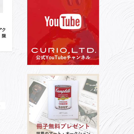
アク
 限
）