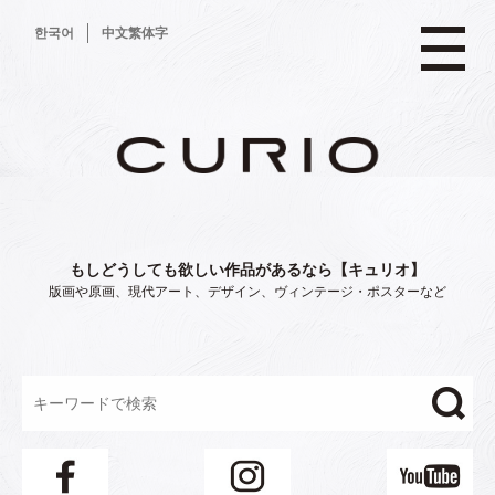
コ
한국어
中文繁体字
ン
テ
ン
ツ
へ
ス
キ
ッ
プ
もしどうしても欲しい作品があるなら【キュリオ】
版画や原画、現代アート、デザイン、ヴィンテージ・ポスターなど
"/>