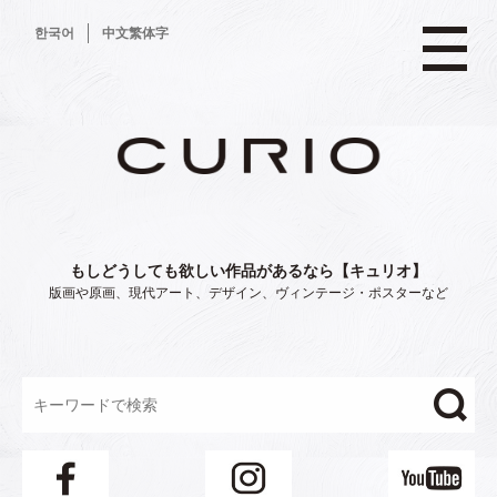
コ
한국어
中文繁体字
ン
テ
ン
ツ
へ
ス
キ
ッ
プ
もしどうしても欲しい作品があるなら【キュリオ】
版画や原画、現代アート、デザイン、ヴィンテージ・ポスターなど
"/>