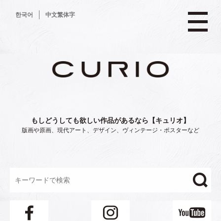
コ
한국어
中文繁体字
ン
テ
ン
ツ
へ
ス
キ
ッ
プ
もしどうしても欲しい作品があるなら【キュリオ】
版画や原画、現代アート、デザイン、ヴィンテージ・ポスターなど
"/>