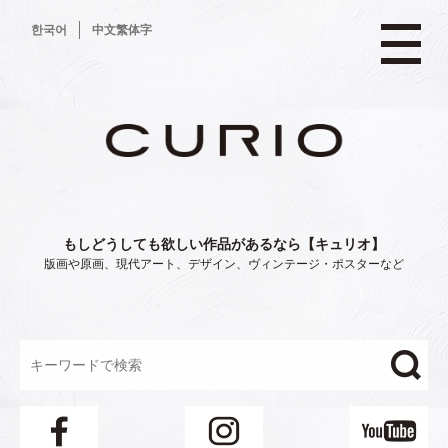
コ
한국어
中文繁体字
ン
テ
ン
ツ
へ
ス
キ
ッ
プ
もしどうしても欲しい作品があるなら【キュリオ】
版画や原画、現代アート、デザイン、ヴィンテージ・ポスターなど
"/>