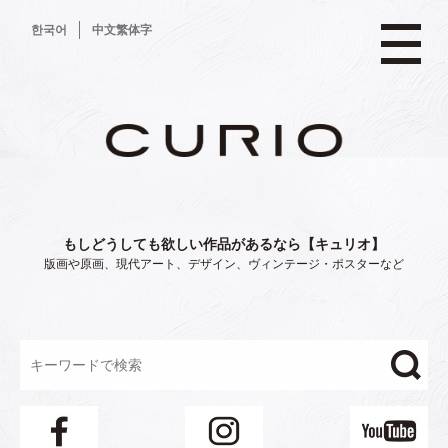
コ
한국어
中文繁体字
ン
テ
ン
ツ
へ
ス
キ
ッ
プ
もしどうしても欲しい作品があるなら【キュリオ】
版画や原画、現代アート、デザイン、ヴィンテージ・ポスターなど
"/>