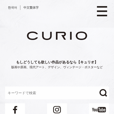
コ
한국어
中文繁体字
ン
テ
ン
ツ
へ
ス
キ
ッ
プ
もしどうしても欲しい作品があるなら【キュリオ】
版画や原画、現代アート、デザイン、ヴィンテージ・ポスターなど
"/>