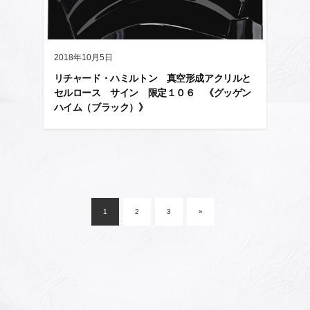
2018年10月5日
リチャード・ハミルトン 真空形成アクリルと
セルロース サイン 限定１０６ 《グッゲン
ハイム（ブラック）》
投
稿
1
2
3
»
ナ
ビ
ゲ
ー
シ