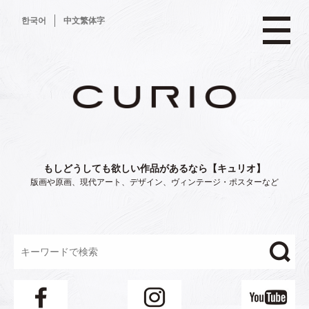
コ
한국어
中文繁体字
ン
テ
ン
ツ
へ
ス
キ
ッ
プ
もしどうしても欲しい作品があるなら【キュリオ】
版画や原画、現代アート、デザイン、ヴィンテージ・ポスターなど
"/>