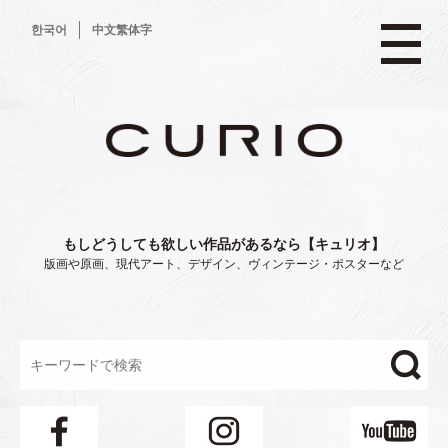
コ
한국어
中文繁体字
ン
テ
ン
ツ
へ
ス
キ
ッ
プ
もしどうしても欲しい作品があるなら【キュリオ】
版画や原画、現代アート、デザイン、ヴィンテージ・ポスターなど
"/>