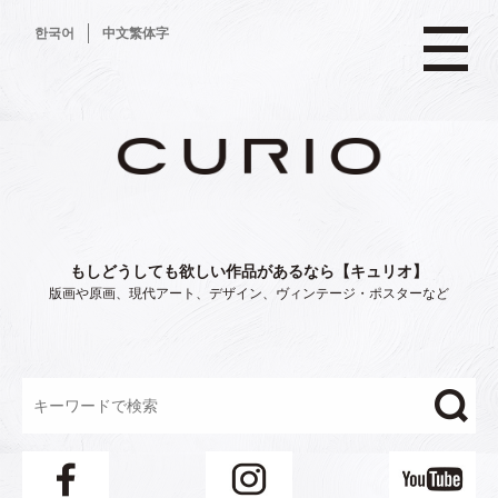
コ
한국어
中文繁体字
ン
テ
ン
ツ
へ
ス
キ
ッ
プ
もしどうしても欲しい作品があるなら【キュリオ】
版画や原画、現代アート、デザイン、ヴィンテージ・ポスターなど
"/>