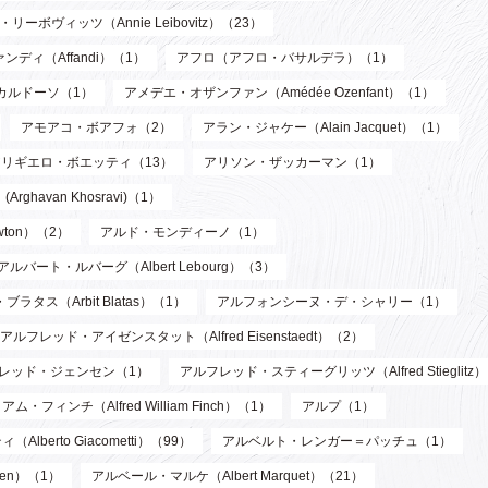
リーボヴィッツ（Annie Leibovitz）（23）
ンディ（Affandi）（1）
アフロ（アフロ・バサルデラ）（1）
カルドーソ（1）
アメデエ・オザンファン（Amédée Ozenfant）（1）
アモアコ・ボアフォ（2）
アラン・ジャケー（Alain Jacquet）（1）
アリギエロ・ボエッティ（13）
アリソン・ザッカーマン（1）
havan Khosravi)（1）
wton）（2）
アルド・モンディーノ（1）
アルバート・ルバーグ（Albert Lebourg）（3）
ブラタス（Arbit Blatas）（1）
アルフォンシーヌ・デ・シャリー（1）
アルフレッド・アイゼンスタット（Alfred Eisenstaedt）（2）
レッド・ジェンセン（1）
アルフレッド・スティーグリッツ（Alfred Stieglitz
フィンチ（Alfred William Finch）（1）
アルプ（1）
berto Giacometti）（99）
アルベルト・レンガー＝パッチュ（1）
len）（1）
アルベール・マルケ（Albert Marquet）（21）