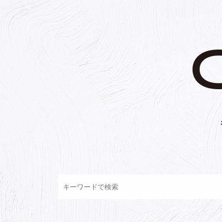
コ
ン
テ
ン
ツ
へ
ス
キ
ッ
プ