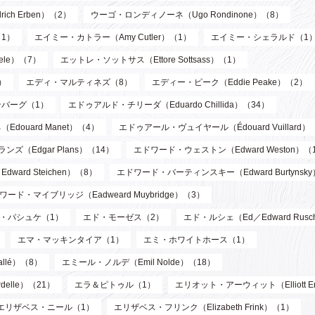
ch Erben）（2）
ウーゴ・ロンディノーネ（Ugo Rondinone）（8）
1）
エイミー・カトラー（Amy Cutler）（1）
エイミー・シェラルド（1
ele）（7）
エットレ・ソットサス（Ettore Sottsass）（1）
）
エディ・マルティネズ（8）
エディー・ピーク（Eddie Peake）（2）
バーグ（1）
エドゥアルド・チリーダ（Eduardo Chillida）（34）
douard Manet）（4）
エドゥアール・ヴュイヤール（Édouard Vuillard）
ズ（Edgar Plans）（14）
エドワード・ウェストン（Edward Weston）（
ard Steichen）（8）
エドワード・バーティンスキー（Edward Burtynsk
ワード・マイブリッジ（Eadweard Muybridge）（3）
・パシュケ（1）
エド・モーゼス（2）
エド・ルシェ（Ed／Edward Rusc
エマ・マッキンタイア（1）
エミ・ホワイトホース（1）
llé）（8）
エミール・ノルデ（Emil Nolde）（18）
elle）（21）
エラ＆ピトゥル（1）
エリオット・アーウィット（Elliott Er
エリザベス・ニール（1）
エリザベス・フリンク（Elizabeth Frink）（1）