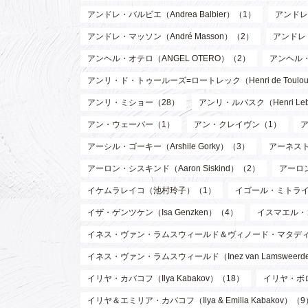
アンドレ・バルビエ（Andrea Balbier）（1）
アンドレ・
アンドレ・マッソン（André Masson）（2）
アンドレ
アンヘル・オテロ（ANGEL OTERO）（2）
アンヘル
アンリ・ド・トゥールーズ=ロートレック（Henri de Toulouse
アンリ・ミショー（28）
アンリ・ルバスク（Henri Leb
アン・ウェーバー（1）
アン・クレイヴン（1）
アーシル・ゴーキー（Arshile Gorky）（3）
アーネスト 
アーロン・シスキンド（Aaron Siskind）（2）
アーロ
イケムラレイコ（池村玲子）（1）
イゴール・ミトライ（Ig
イザ・ゲンツケン（Isa Genzken）（4）
イスマエル・
イネス・ヴァン・ラムスウィールド＆ヴィノード・マタディン（Inez va
イネス・ヴァン・ラムスウィールド（Inez van Lamsweer
イリヤ・カバコフ（Ilya Kabakov）（18）
イリヤ・ボロト
イリヤ＆エミリア・カバコフ（Ilya & Emilia Kabakov）（9