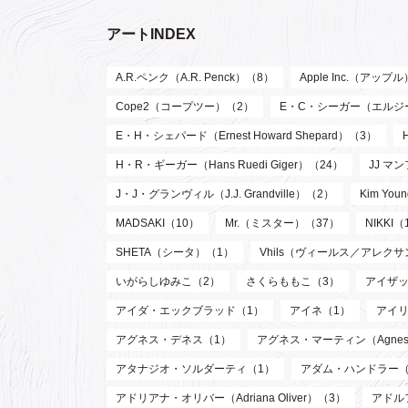
アートINDEX
A.R.ペンク（A.R. Penck）（8）
Apple Inc.（アップ
Cope2（コープツー）（2）
E・C・シーガー（エルジー・ク
E・H・シェパード（Ernest Howard Shepard）（3）
H・R・ギーガー（Hans Ruedi Giger）（24）
JJ マン
J・J・グランヴィル（J.J. Grandville）（2）
Kim Y
MADSAKI（10）
Mr.（ミスター）（37）
NIKKI（
SHETA（シータ）（1）
Vhils（ヴィールス／アレク
いがらしゆみこ（2）
さくらももこ（3）
アイザッ
アイダ・エックブラッド（1）
アイネ（1）
アイリ
アグネス・デネス（1）
アグネス・マーティン（Agnes M
アタナジオ・ソルダーティ（1）
アダム・ハンドラー（
アドリアナ・オリバー（Adriana Oliver）（3）
アドル