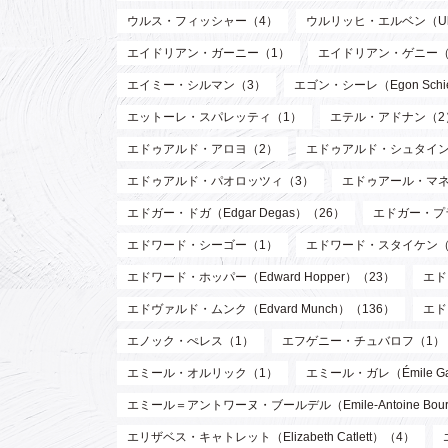
ウルス・フィッシャー（4）
ウルリッヒ・エルベン（Ulri
エイドリアン・ガーニー（1）
エイドリアン・ゲニー（
エイミー・シルマン（3）
エゴン・シーレ（Egon Schi
エットーレ・スパレッティ（1）
エテル・アドナン（2
エドゥアルド・アロヨ（2）
エドゥアルド・シュタイン
エドゥアルド・パオロッツィ（3）
エドゥアール・マネ（E
エドガー・ドガ（Edgar Degas）（26）
エドガー・プラン
エドワード・シーゴー（1）
エドワード・スタイケン（Edw
エドワード・ホッパー（Edward Hopper）（23）
エド
エドヴァルド・ムンク（Edvard Munch）（136）
エド
エノック・ぺレス（1）
エフゲニー・チュバロフ（1）
エミール・オルリック（1）
エミール・ガレ（Émile Ga
エミール＝アントワーヌ・ブールデル（Emile-Antoine Bourd
エリザベス・キャトレット（Elizabeth Catlett）（4）