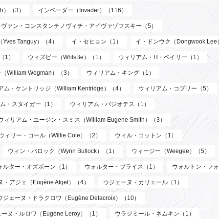
th）（3）
インベーダー（Invader）（116）
イヴァン・コンスタンチノヴィチ・アイヴァゾフスキー（5）
ves Tanguy）（4）
イ・セヒョン（1）
イ・ドンウク（Dongwook Le
）（1）
ウィズビー（WhIsBe）（1）
ウィリアム・H・ベイリー（1）
illiam Wegman）（3）
ウィリアム・キング（1）
ム・ケントリッジ（William Kentridge）（4）
ウィリアム・コプリー（5）
ム・スタイガー（1）
ウィリアム・バジオテス（1）
ウィリアム・ユージン・スミス（William Eugene Smith）（3）
ウィリー・コール（Willie Cole）（2）
ウィル・コットン（1）
ウィン・バロック（Wynn Bullock）（1）
ウィージー（Weegee）（5）
ォルター・オズボーン（1）
ウォルター・プライス（1）
ウォルトン・フォ
・アジェ（Eugène Atget）（4）
ウジェーヌ・カリエール（1）
ウジェーヌ・ドラクロワ（Eugène Delacroix）（10）
ーヌ・ルロワ（Eugène Leroy）（1）
ウラジミール・ネムキン（1）