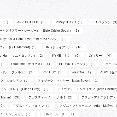
ル）（1）
APPORTFOLIO（1）
Britney TOKYO（1）
C.O. ペフゲン（3
リスラー・シーガー）（Elzie Crisler Segar）（1）
Hollyhock & Pønk（ホリーホック&パンク）（1）
フォード (JJ Manford)（1）
JR（ジェイアール）（10）
oung-Hun（キム・ヨンフン）（2）
KYNE（キネ）（6）
LY（リー）（4）
1）
Okokume（オコクメ）（4）
PHUNK（ファンク）（1）
Rero
サンドル・ファルト）（2）
VIVI CHO（1）
WestOne（1）
ZEVS（ゼ
ク・ジュリアン（1）
アイザック・ソイヤー（Isaac Soyer）（1）
ーン・グレイ（Eileen Gray）（1）
アイヴァン・チャマイエフ（Ivan Chermay
artin）（3）
アゴスティーノ・ボナルミ（2）
アスカ・アナスタシア・
9）
アダム・ペンドルトン（1）
アダム・マキューエン（Adam McEwen
フ・モンティセリ（1）
アドルフ・ルーサー（1）