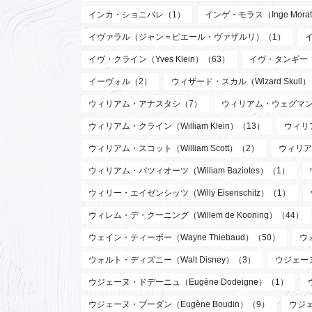
インカ・ショニバレ（1）
インゲ・モラス（Inge Mora
イヴァラル（ジャン＝ピエール・ヴァザルリ）（1）
イヴ・クライン（Yves Klein）（63）
イヴ・タンギー（Y
イーヴォル（2）
ウィザード・スカル（Wizard Skull
ウィリアム・アナスタシ（7）
ウィリアム・ウェグマン（W
ウィリアム・クライン（William Klein）（13）
ウィリア
ウィリアム・スコット（William Scott）（2）
ウィリア
ウィリアム・バツィオーツ（William Baziotes）（1）
ウィリー・エイゼンシッツ（Willy Eisenschitz）（1）
ウィレム・デ・クーニング（Willem de Kooning）（44）
ウェイン・ティーボー（Wayne Thiebaud）（50）
ウ
ウォルト・ディズニー（Walt Disney）（3）
ウジェーヌ
ウジェーヌ・ドデーニュ（Eugène Dodeigne）（1）
ウジェーヌ・ブーダン（Eugène Boudin）（9）
ウジェ