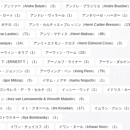
ブッツァー（Andre Butzer）（3）
アンドレ・ブラジリエ（Andre Brasilier
・ロート（1）
アンドレ・ヴィラール（1）
アンネリーゼ・ハーガー（1）
・ボテロ（1）
アンリ・カルティエ＝ブレッソン（Henri Cartier-Bresson）（1
-Lautrec）（71）
アンリ・マティス（Henri Matisse）（96）
asque）（14）
アンリ＝エドモン・クロス（Henri Edmond Cross）（3）
アーウィン・オラフ（1）
アーウィン・ワーム（10）
T.（ERNEST T. ）（1）
アーノルフ・ライナー（3）
アーラン・ダルケン
ン・ジョンソン（2）
アーヴィング・ペン（Irving Penn）（79）
or Mitoraj）（5）
イサム・ノグチ（Isamu Noguchi）（1）
ゴンサレス・デ・ラ・セルナ（1）
イッシー・ウッド（1）
イドリス・カ
n Lamsweerde & Vinoodh Matadin）（6）
de）（1）
イミ・クネーベル（Imi Knoebel）（17）
イムラン・クレシ（1
ウスキー（Ilya Bolotowsky）（1）
）
イワン・チュイコフ（2）
イワン・ヌール（Ichwan Noor）（1）