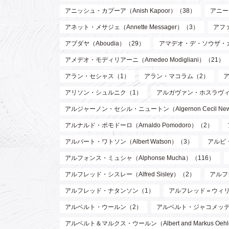
アニッシュ・カプーア（Anish Kapoor）（38）
アニー・
アネット・メサジェ（Annette Messager）（3）
アファ
アブダヤ（Aboudia）（29）
アマデオ・デ・ソウザ・
アメデオ・モディリアーニ（Amedeo Modigliani）（21）
アラン・セシャス（1）
アラン・マコラム（2）
アリソン・シュルニク（1）
アルガヴァン・ホスラヴィ (Arg
アルジャーノン・セシル・ニュートン（Algernon Cecil Ne
アルナルド・ポモドーロ（Arnaldo Pomodoro）（2）
アルバート・ワトソン（Albert Watson）（3）
アルビ・
アルフォンス・ミュシャ（Alphonse Mucha）（116）
アルフレッド・シスレー（Alfred Sisley）（2）
アルフ
アルフレッド・ナタンソン（1）
アルフレッド＝ウィリアム・
アルベルト・ウールン（2）
アルベルト・ジャコメッティ（Al
アルベルト＆マルクス・ウールン（Albert and Markus Oeh