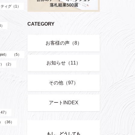
ティグ（1）
CATEGORY
4）
お客様の声（8）
giet） （5）
お知らせ（11）
er）（2）
その他（97）
アートINDEX
（47）
z）（36）
もし、どうしても