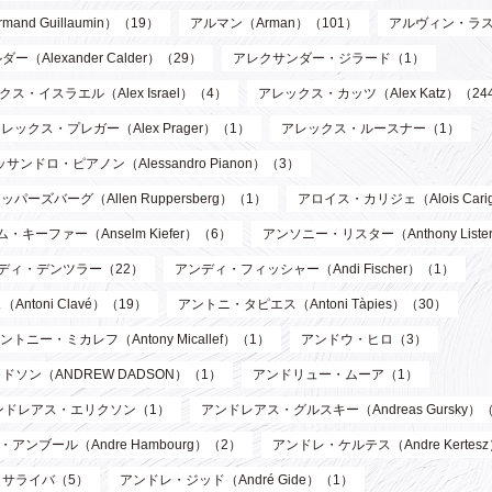
d Guillaumin）（19）
アルマン（Arman）（101）
アルヴィン・ラス
Alexander Calder）（29）
アレクサンダー・ジラード（1）
ス・イスラエル（Alex Israel）（4）
アレックス・カッツ（Alex Katz）（24
レックス・プレガー（Alex Prager）（1）
アレックス・ルースナー（1）
サンドロ・ピアノン（Alessandro Pianon）（3）
パーズバーグ（Allen Ruppersberg）（1）
アロイス・カリジェ（Alois Cari
・キーファー（Anselm Kiefer）（6）
アンソニー・リスター（Anthony List
ディ・デンツラー（22）
アンディ・フィッシャー（Andi Fischer）（1）
toni Clavé）（19）
アントニ・タピエス（Antoni Tàpies）（30）
ントニー・ミカレフ（Antony Micallef）（1）
アンドウ・ヒロ（3）
ソン（ANDREW DADSON）（1）
アンドリュー・ムーア（1）
ンドレアス・エリクソン（1）
アンドレアス・グルスキー（Andreas Gursky）
アンブール（Andre Hambourg）（2）
アンドレ・ケルテス（Andre Kertes
サライバ（5）
アンドレ・ジッド（André Gide）（1）