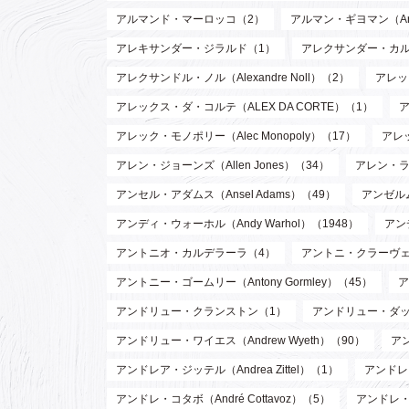
アルマンド・マーロッコ（2）
アルマン・ギヨマン（Arman
アレキサンダー・ジラルド（1）
アレクサンダー・カルダー（
アレクサンドル・ノル（Alexandre Noll）（2）
アレック
アレックス・ダ・コルテ（ALEX DA CORTE）（1）
ア
アレック・モノポリー（Alec Monopoly）（17）
アレッ
アレン・ジョーンズ（Allen Jones）（34）
アレン・ラッ
アンセル・アダムス（Ansel Adams）（49）
アンゼルム
アンディ・ウォーホル（Andy Warhol）（1948）
アン
アントニオ・カルデラーラ（4）
アントニ・クラーヴェ（An
アントニー・ゴームリー（Antony Gormley）（45）
ア
アンドリュー・クランストン（1）
アンドリュー・ダッド
アンドリュー・ワイエス（Andrew Wyeth）（90）
ア
アンドレア・ジッテル（Andrea Zittel）（1）
アンドレ・
アンドレ・コタボ（André Cottavoz）（5）
アンドレ・