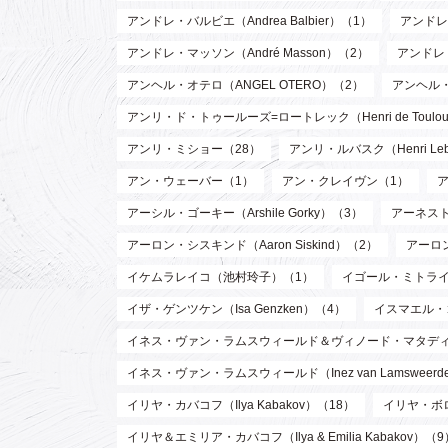
アンドレ・バルビエ（Andrea Balbier）（1）
アンドレ・
アンドレ・マッソン（André Masson）（2）
アンドレ
アンヘル・オテロ（ANGEL OTERO）（2）
アンヘル
アンリ・ド・トゥールーズ=ロートレック（Henri de Toulouse
アンリ・ミショー（28）
アンリ・ルバスク（Henri Leb
アン・ウェーバー（1）
アン・クレイヴン（1）
アーシル・ゴーキー（Arshile Gorky）（3）
アーネスト 
アーロン・シスキンド（Aaron Siskind）（2）
アーロ
イケムラレイコ（池村玲子）（1）
イゴール・ミトライ（Ig
イザ・ゲンツケン（Isa Genzken）（4）
イスマエル・
イネス・ヴァン・ラムスウィールド＆ヴィノード・マタディン（Inez va
イネス・ヴァン・ラムスウィールド（Inez van Lamsweer
イリヤ・カバコフ（Ilya Kabakov）（18）
イリヤ・ボロト
イリヤ＆エミリア・カバコフ（Ilya & Emilia Kabakov）（9