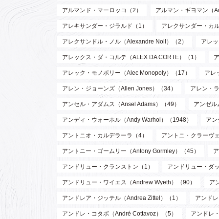
アルマンド・マーロッコ（2）
アルマン・ギヨマン（Arman
アレキサンダー・ジラルド（1）
アレクサンダー・カルダー（
アレクサンドル・ノル（Alexandre Noll）（2）
アレック
アレックス・ダ・コルテ（ALEX DA CORTE）（1）
ア
アレック・モノポリー（Alec Monopoly）（17）
アレッ
アレン・ジョーンズ（Allen Jones）（34）
アレン・ラッ
アンセル・アダムス（Ansel Adams）（49）
アンゼルム
アンディ・ウォーホル（Andy Warhol）（1948）
アン
アントニオ・カルデラーラ（4）
アントニ・クラーヴェ（An
アントニー・ゴームリー（Antony Gormley）（45）
ア
アンドリュー・クランストン（1）
アンドリュー・ダッド
アンドリュー・ワイエス（Andrew Wyeth）（90）
ア
アンドレア・ジッテル（Andrea Zittel）（1）
アンドレ・
アンドレ・コタボ（André Cottavoz）（5）
アンドレ・