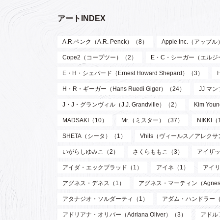
アートINDEX
A.R.ペンク（A.R. Penck）（8）
Apple Inc.（アップ
Cope2（コープツー）（2）
E・C・シーガー（エルジー・ク
E・H・シェパード（Ernest Howard Shepard）（3）
H・R・ギーガー（Hans Ruedi Giger）（24）
JJ マン
J・J・グランヴィル（J.J. Grandville）（2）
Kim Y
MADSAKI（10）
Mr.（ミスター）（37）
NIKKI（
SHETA（シータ）（1）
Vhils（ヴィールス／アレク
いがらしゆみこ（2）
さくらももこ（3）
アイザッ
アイダ・エックブラッド（1）
アイネ（1）
アイリ
アグネス・デネス（1）
アグネス・マーティン（Agnes M
アタナジオ・ソルダーティ（1）
アダム・ハンドラー（
アドリアナ・オリバー（Adriana Oliver）（3）
アドル