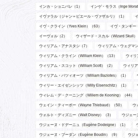
インカ・ショニバレ（1）
インゲ・モラス（Inge Mora
イヴァラル（ジャン＝ピエール・ヴァザルリ）（1）
イヴ・クライン（Yves Klein）（63）
イヴ・タンギー（Y
イーヴォル（2）
ウィザード・スカル（Wizard Skull
ウィリアム・アナスタシ（7）
ウィリアム・ウェグマン（W
ウィリアム・クライン（William Klein）（13）
ウィリア
ウィリアム・スコット（William Scott）（2）
ウィリア
ウィリアム・バツィオーツ（William Baziotes）（1）
ウィリー・エイゼンシッツ（Willy Eisenschitz）（1）
ウィレム・デ・クーニング（Willem de Kooning）（44）
ウェイン・ティーボー（Wayne Thiebaud）（50）
ウ
ウォルト・ディズニー（Walt Disney）（3）
ウジェーヌ
ウジェーヌ・ドデーニュ（Eugène Dodeigne）（1）
ウジェーヌ・ブーダン（Eugène Boudin）（9）
ウジェ