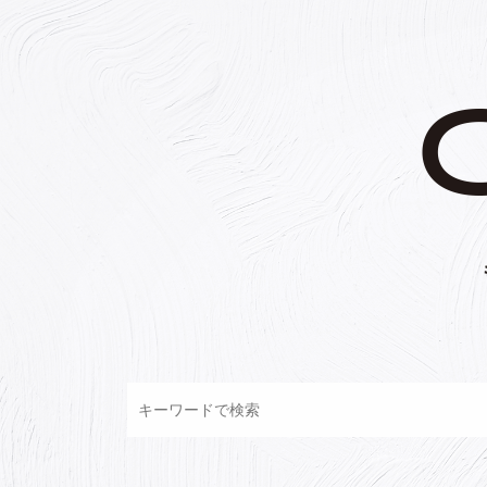
コ
ン
テ
ン
ツ
へ
ス
キ
ッ
プ