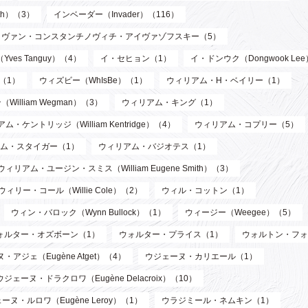
th）（3）
インベーダー（Invader）（116）
イヴァン・コンスタンチノヴィチ・アイヴァゾフスキー（5）
ves Tanguy）（4）
イ・セヒョン（1）
イ・ドンウク（Dongwook Le
）（1）
ウィズビー（WhIsBe）（1）
ウィリアム・H・ベイリー（1）
illiam Wegman）（3）
ウィリアム・キング（1）
ム・ケントリッジ（William Kentridge）（4）
ウィリアム・コプリー（5）
ム・スタイガー（1）
ウィリアム・バジオテス（1）
ウィリアム・ユージン・スミス（William Eugene Smith）（3）
ウィリー・コール（Willie Cole）（2）
ウィル・コットン（1）
ウィン・バロック（Wynn Bullock）（1）
ウィージー（Weegee）（5）
ォルター・オズボーン（1）
ウォルター・プライス（1）
ウォルトン・フォ
・アジェ（Eugène Atget）（4）
ウジェーヌ・カリエール（1）
ウジェーヌ・ドラクロワ（Eugène Delacroix）（10）
ーヌ・ルロワ（Eugène Leroy）（1）
ウラジミール・ネムキン（1）