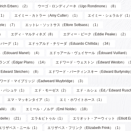
ch Erben）（2）
ウーゴ・ロンディノーネ（Ugo Rondinone）（8）
1）
エイミー・カトラー（Amy Cutler）（1）
エイミー・シェラルド（1
ele）（7）
エットレ・ソットサス（Ettore Sottsass）（1）
）
エディ・マルティネズ（8）
エディー・ピーク（Eddie Peake）（2）
バーグ（1）
エドゥアルド・チリーダ（Eduardo Chillida）（34）
douard Manet）（4）
エドゥアール・ヴュイヤール（Édouard Vuillard）
ズ（Edgar Plans）（14）
エドワード・ウェストン（Edward Weston）（
ard Steichen）（8）
エドワード・バーティンスキー（Edward Burtynsk
ワード・マイブリッジ（Eadweard Muybridge）（3）
・パシュケ（1）
エド・モーゼス（2）
エド・ルシェ（Ed／Edward Rusc
エマ・マッキンタイア（1）
エミ・ホワイトホース（1）
llé）（8）
エミール・ノルデ（Emil Nolde）（18）
elle）（21）
エラ＆ピトゥル（1）
エリオット・アーウィット（Elliott Er
エリザベス・ニール（1）
エリザベス・フリンク（Elizabeth Frink）（1）