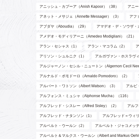
アニッシュ・カプーア（Anish Kapoor）（38）
アニー・
アネット・メサジェ（Annette Messager）（3）
アファ
アブダヤ（Aboudia）（29）
アマデオ・デ・ソウザ・
アメデオ・モディリアーニ（Amedeo Modigliani）（21）
アラン・セシャス（1）
アラン・マコラム（2）
アリソン・シュルニク（1）
アルガヴァン・ホスラヴィ (Arg
アルジャーノン・セシル・ニュートン（Algernon Cecil Ne
アルナルド・ポモドーロ（Arnaldo Pomodoro）（2）
アルバート・ワトソン（Albert Watson）（3）
アルビ・
アルフォンス・ミュシャ（Alphonse Mucha）（116）
アルフレッド・シスレー（Alfred Sisley）（2）
アルフ
アルフレッド・ナタンソン（1）
アルフレッド＝ウィリアム・
アルベルト・ウールン（2）
アルベルト・ジャコメッティ（Al
アルベルト＆マルクス・ウールン（Albert and Markus Oeh