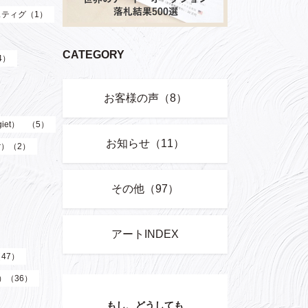
ティグ（1）
CATEGORY
4）
お客様の声（8）
giet） （5）
お知らせ（11）
er）（2）
その他（97）
アートINDEX
（47）
z）（36）
もし、どうしても