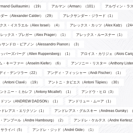
d Guillaumin）（19）
アルマン（Arman）（101）
アルヴィン・ラス
Alexander Calder）（29）
アレクサンダー・ジラード（1）
ス・イスラエル（Alex Israel）（4）
アレックス・カッツ（Alex Katz）（24
レックス・プレガー（Alex Prager）（1）
アレックス・ルースナー（1）
サンドロ・ピアノン（Alessandro Pianon）（3）
パーズバーグ（Allen Ruppersberg）（1）
アロイス・カリジェ（Alois Cari
・キーファー（Anselm Kiefer）（6）
アンソニー・リスター（Anthony List
ディ・デンツラー（22）
アンディ・フィッシャー（Andi Fischer）（1）
toni Clavé）（19）
アントニ・タピエス（Antoni Tàpies）（30）
ントニー・ミカレフ（Antony Micallef）（1）
アンドウ・ヒロ（3）
ソン（ANDREW DADSON）（1）
アンドリュー・ムーア（1）
ンドレアス・エリクソン（1）
アンドレアス・グルスキー（Andreas Gursky）
アンブール（Andre Hambourg）（2）
アンドレ・ケルテス（Andre Kertes
サライバ（5）
アンドレ・ジッド（André Gide）（1）