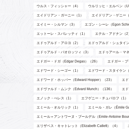
ウルス・フィッシャー（4）
ウルリッヒ・エルベン（Ulri
エイドリアン・ガーニー（1）
エイドリアン・ゲニー（
エイミー・シルマン（3）
エゴン・シーレ（Egon Schi
エットーレ・スパレッティ（1）
エテル・アドナン（2
エドゥアルド・アロヨ（2）
エドゥアルド・シュタイン
エドゥアルド・パオロッツィ（3）
エドゥアール・マネ（E
エドガー・ドガ（Edgar Degas）（26）
エドガー・プラン
エドワード・シーゴー（1）
エドワード・スタイケン（Edw
エドワード・ホッパー（Edward Hopper）（23）
エド
エドヴァルド・ムンク（Edvard Munch）（136）
エド
エノック・ぺレス（1）
エフゲニー・チュバロフ（1）
エミール・オルリック（1）
エミール・ガレ（Émile Ga
エミール＝アントワーヌ・ブールデル（Emile-Antoine Bourd
エリザベス・キャトレット（Elizabeth Catlett）（4）