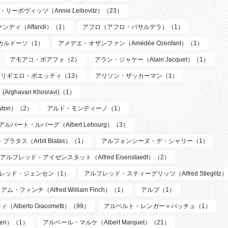
リーボヴィッツ（Annie Leibovitz）（23）
ンディ（Affandi）（1）
アフロ（アフロ・バサルデラ）（1）
カルドーソ（1）
アメデエ・オザンファン（Amédée Ozenfant）（1）
アモアコ・ボアフォ（2）
アラン・ジャケー（Alain Jacquet）（1）
アリギエロ・ボエッティ（13）
アリソン・ザッカーマン（1）
havan Khosravi)（1）
wton）（2）
アルド・モンディーノ（1）
アルバート・ルバーグ（Albert Lebourg）（3）
ブラタス（Arbit Blatas）（1）
アルフォンシーヌ・デ・シャリー（1）
アルフレッド・アイゼンスタット（Alfred Eisenstaedt）（2）
レッド・ジェンセン（1）
アルフレッド・スティーグリッツ（Alfred Stieglitz
フィンチ（Alfred William Finch）（1）
アルプ（1）
berto Giacometti）（99）
アルベルト・レンガー＝パッチュ（1）
len）（1）
アルベール・マルケ（Albert Marquet）（21）