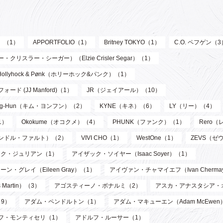
ル）（1）
APPORTFOLIO（1）
Britney TOKYO（1）
C.O. ペフゲン（3
リスラー・シーガー）（Elzie Crisler Segar）（1）
Hollyhock & Pønk（ホリーホック&パンク）（1）
フォード (JJ Manford)（1）
JR（ジェイアール）（10）
oung-Hun（キム・ヨンフン）（2）
KYNE（キネ）（6）
LY（リー）（4）
1）
Okokume（オコクメ）（4）
PHUNK（ファンク）（1）
Rero
サンドル・ファルト）（2）
VIVI CHO（1）
WestOne（1）
ZEVS（ゼ
ク・ジュリアン（1）
アイザック・ソイヤー（Isaac Soyer）（1）
ーン・グレイ（Eileen Gray）（1）
アイヴァン・チャマイエフ（Ivan Chermay
artin）（3）
アゴスティーノ・ボナルミ（2）
アスカ・アナスタシア・
9）
アダム・ペンドルトン（1）
アダム・マキューエン（Adam McEwen
フ・モンティセリ（1）
アドルフ・ルーサー（1）