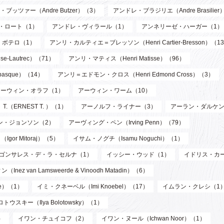
ブッツァー（Andre Butzer）（3）
アンドレ・ブラジリエ（Andre Brasilier
・ロート（1）
アンドレ・ヴィラール（1）
アンネリーゼ・ハーガー（1）
・ボテロ（1）
アンリ・カルティエ＝ブレッソン（Henri Cartier-Bresson）（1
-Lautrec）（71）
アンリ・マティス（Henri Matisse）（96）
asque）（14）
アンリ＝エドモン・クロス（Henri Edmond Cross）（3）
アーウィン・オラフ（1）
アーウィン・ワーム（10）
T.（ERNEST T. ）（1）
アーノルフ・ライナー（3）
アーラン・ダルケン
ン・ジョンソン（2）
アーヴィング・ペン（Irving Penn）（79）
or Mitoraj）（5）
イサム・ノグチ（Isamu Noguchi）（1）
ゴンサレス・デ・ラ・セルナ（1）
イッシー・ウッド（1）
イドリス・カ
n Lamsweerde & Vinoodh Matadin）（6）
de）（1）
イミ・クネーベル（Imi Knoebel）（17）
イムラン・クレシ（1
ウスキー（Ilya Bolotowsky）（1）
）
イワン・チュイコフ（2）
イワン・ヌール（Ichwan Noor）（1）