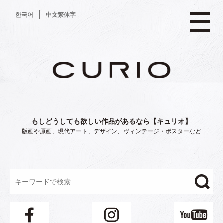
コ
한국어
中文繁体字
ン
テ
ン
ツ
へ
ス
キ
ッ
プ
もしどうしても欲しい作品があるなら【キュリオ】
版画や原画、現代アート、デザイン、ヴィンテージ・ポスターなど
"/>