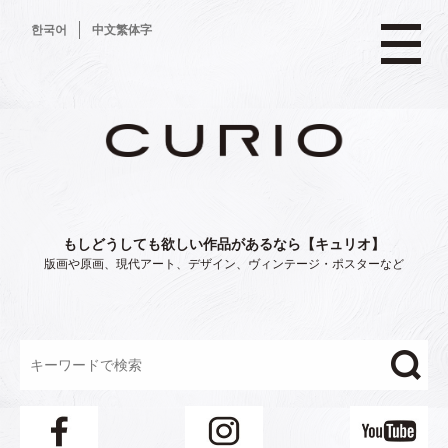
コ
한국어
中文繁体字
ン
テ
ン
ツ
へ
ス
キ
ッ
プ
もしどうしても欲しい作品があるなら【キュリオ】
版画や原画、現代アート、デザイン、ヴィンテージ・ポスターなど
"/>