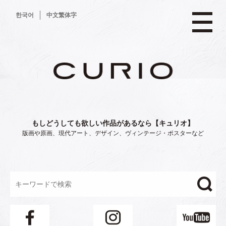
コ
한국어
中文繁体字
ン
テ
ン
ツ
へ
ス
キ
ッ
プ
もしどうしても欲しい作品があるなら【キュリオ】
版画や原画、現代アート、デザイン、ヴィンテージ・ポスターなど
"/>