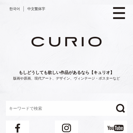
コ
한국어
中文繁体字
ン
テ
ン
ツ
へ
ス
キ
ッ
プ
もしどうしても欲しい作品があるなら【キュリオ】
版画や原画、現代アート、デザイン、ヴィンテージ・ポスターなど
"/>