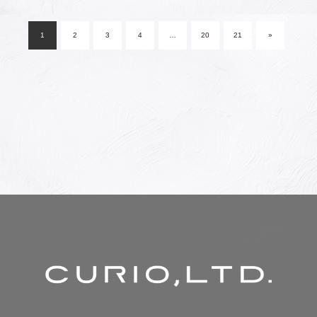
稿
1
2
3
4
…
20
21
»
ナ
ビ
ゲ
ー
シ
ョ
ン