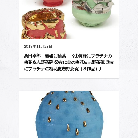
2018年11月23日
桑田卓郎 磁器に釉薬 《①黄緑にプラチナの
梅花皮志野茶碗 ②赤に金の梅花皮志野茶碗 ③赤
にプラチナの梅花皮志野茶碗（３作品）》