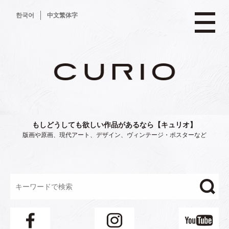
コ
한국어
中文繁体字
ン
テ
ン
ツ
へ
ス
キ
ッ
プ
もしどうしても欲しい作品があるなら【キュリオ】
版画や原画、現代アート、デザイン、ヴィンテージ・ポスターなど
"/>