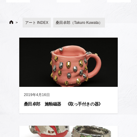
アート INDEX
桑田卓郎（Takuro Kuwata）
2019年4月16日
桑田卓郎 施釉磁器 《取っ手付きの器》