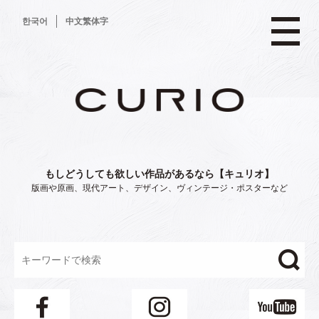
コ
한국어
中文繁体字
ン
テ
ン
ツ
へ
ス
キ
ッ
プ
もしどうしても欲しい作品があるなら【キュリオ】
版画や原画、現代アート、デザイン、ヴィンテージ・ポスターなど
"/>