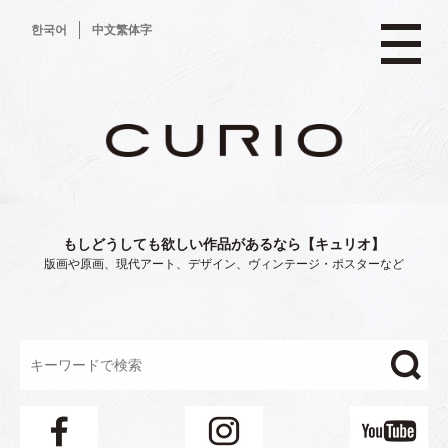
コ
한국어
中文繁体字
ン
テ
ン
ツ
へ
ス
キ
ッ
プ
もしどうしても欲しい作品があるなら【キュリオ】
版画や原画、現代アート、デザイン、ヴィンテージ・ポスターなど
"/>