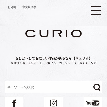
コ
한국어
中文繁体字
ン
テ
ン
ツ
へ
ス
キ
ッ
プ
もしどうしても欲しい作品があるなら【キュリオ】
版画や原画、現代アート、デザイン、ヴィンテージ・ポスターなど
"/>