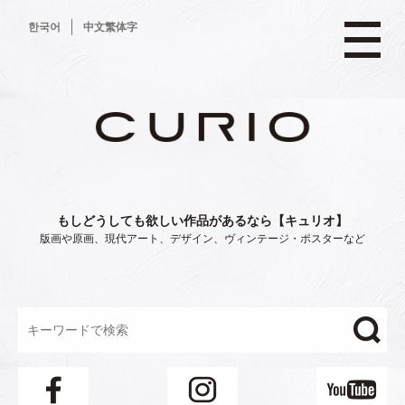
コ
한국어
中文繁体字
ン
テ
ン
ツ
へ
ス
キ
ッ
プ
もしどうしても欲しい作品があるなら【キュリオ】
版画や原画、現代アート、デザイン、ヴィンテージ・ポスターなど
"/>