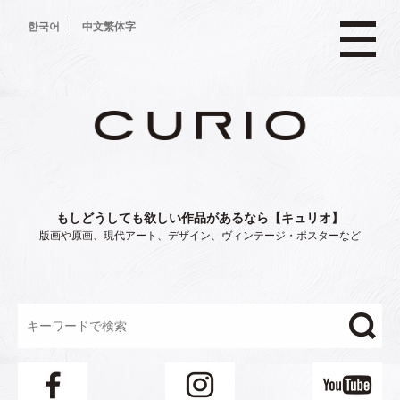
コ
한국어
中文繁体字
ン
テ
ン
ツ
へ
ス
キ
ッ
プ
もしどうしても欲しい作品があるなら【キュリオ】
版画や原画、現代アート、デザイン、ヴィンテージ・ポスターなど
"/>