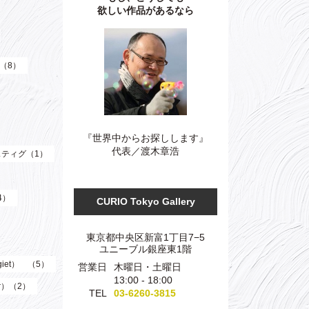
欲しい作品があるなら
）（8）
『世界中からお探しします』
代表／渡木章浩
ティグ（1）
4）
CURIO Tokyo Gallery
東京都中央区新富1丁目7−5
ユニーブル銀座東1階
giet） （5）
営業日
木曜日・土曜日
13:00 - 18:00
er）（2）
TEL
03-6260-3815