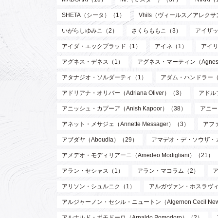
SHETA（シータ）（1）
Vhils（ヴィールス／アレク
いがらしゆみこ（2）
さくらももこ（3）
アイザッ
アイダ・エックブラッド（1）
アイネ（1）
アイリ
アグネス・デネス（1）
アグネス・マーティン（Agnes M
アタナジオ・ソルダーティ（1）
アダム・ハンドラー（
アドリアナ・オリバー（Adriana Oliver）（3）
アドル
アニッシュ・カプーア（Anish Kapoor）（38）
アニー・
アネット・メサジェ（Annette Messager）（3）
アファ
アブダヤ（Aboudia）（29）
アマデオ・デ・ソウザ・
アメデオ・モディリアーニ（Amedeo Modigliani）（21）
アラン・セシャス（1）
アラン・マコラム（2）
アリソン・シュルニク（1）
アルガヴァン・ホスラヴィ (Arg
アルジャーノン・セシル・ニュートン（Algernon Cecil Ne
アルナルド・ポモドーロ（Arnaldo Pomodoro）（2）