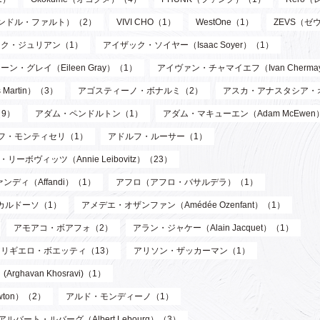
サンドル・ファルト）（2）
VIVI CHO（1）
WestOne（1）
ZEVS（ゼ
ク・ジュリアン（1）
アイザック・ソイヤー（Isaac Soyer）（1）
ーン・グレイ（Eileen Gray）（1）
アイヴァン・チャマイエフ（Ivan Chermay
artin）（3）
アゴスティーノ・ボナルミ（2）
アスカ・アナスタシア・
9）
アダム・ペンドルトン（1）
アダム・マキューエン（Adam McEwen
フ・モンティセリ（1）
アドルフ・ルーサー（1）
リーボヴィッツ（Annie Leibovitz）（23）
ンディ（Affandi）（1）
アフロ（アフロ・バサルデラ）（1）
カルドーソ（1）
アメデエ・オザンファン（Amédée Ozenfant）（1）
アモアコ・ボアフォ（2）
アラン・ジャケー（Alain Jacquet）（1）
アリギエロ・ボエッティ（13）
アリソン・ザッカーマン（1）
havan Khosravi)（1）
wton）（2）
アルド・モンディーノ（1）
アルバート・ルバーグ（Albert Lebourg）（3）