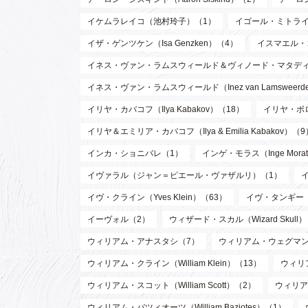
イケムラレイコ（池村玲子）（1）
イゴール・ミトライ（Ig
イザ・ゲンツケン（Isa Genzken）（4）
イスマエル・
イネス・ヴァン・ラムスウィールド＆ヴィノード・マタディン（Inez va
イネス・ヴァン・ラムスウィールド（Inez van Lamsweer
イリヤ・カバコフ（Ilya Kabakov）（18）
イリヤ・ボロト
イリヤ＆エミリア・カバコフ（Ilya & Emilia Kabakov）（9
インカ・ショニバレ（1）
インゲ・モラス（Inge Mora
イヴァラル（ジャン＝ピエール・ヴァザルリ）（1）
イヴ・クライン（Yves Klein）（63）
イヴ・タンギー（Y
イーヴォル（2）
ウィザード・スカル（Wizard Skull
ウィリアム・アナスタシ（7）
ウィリアム・ウェグマン（W
ウィリアム・クライン（William Klein）（13）
ウィリア
ウィリアム・スコット（William Scott）（2）
ウィリア
ウィリアム・バツィオーツ（William Baziotes）（1）