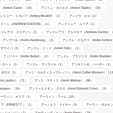
toni Clavé）（19）
アントニ・タピエス（Antoni Tàpies）（30）
ントニー・ミカレフ（Antony Micallef）（1）
アンドウ・ヒロ（3）
ソン（ANDREW DADSON）（1）
アンドリュー・ムーア（1）
ンドレアス・エリクソン（1）
アンドレアス・グルスキー（Andreas Gursky）
アンブール（Andre Hambourg）（2）
アンドレ・ケルテス（Andre Kertes
サライバ（5）
アンドレ・ジッド（André Gide）（1）
ブッツァー（Andre Butzer）（3）
アンドレ・ブラジリエ（Andre Brasilier
・ロート（1）
アンドレ・ヴィラール（1）
アンネリーゼ・ハーガー（1）
・ボテロ（1）
アンリ・カルティエ＝ブレッソン（Henri Cartier-Bresson）（1
-Lautrec）（71）
アンリ・マティス（Henri Matisse）（96）
asque）（14）
アンリ＝エドモン・クロス（Henri Edmond Cross）（3）
アーウィン・オラフ（1）
アーウィン・ワーム（10）
T.（ERNEST T. ）（1）
アーノルフ・ライナー（3）
アーラン・ダルケン
ン・ジョンソン（2）
アーヴィング・ペン（Irving Penn）（79）