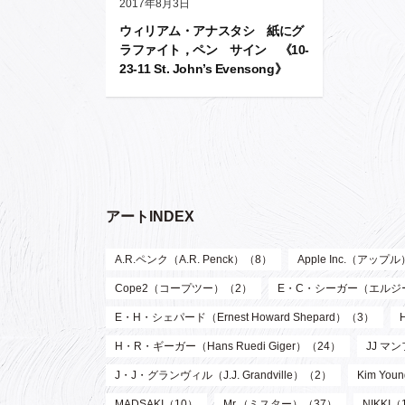
2017年8月3日
ウィリアム・アナスタシ 紙にグ
ラファイト，ペン サイン 《10-
23-11 St. John’s Evensong》
アートINDEX
A.R.ペンク（A.R. Penck）（8）
Apple Inc.（アップ
Cope2（コープツー）（2）
E・C・シーガー（エルジー・ク
E・H・シェパード（Ernest Howard Shepard）（3）
H・R・ギーガー（Hans Ruedi Giger）（24）
JJ マン
J・J・グランヴィル（J.J. Grandville）（2）
Kim Y
MADSAKI（10）
Mr.（ミスター）（37）
NIKKI（