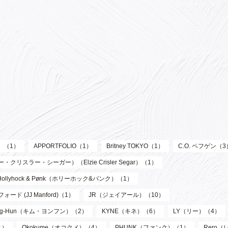
ル）（1）
APPORTFOLIO（1）
Britney TOKYO（1）
C.O. ペフゲン（3
リスラー・シーガー）（Elzie Crisler Segar）（1）
Hollyhock & Pønk（ホリーホック&パンク）（1）
フォード (JJ Manford)（1）
JR（ジェイアール）（10）
oung-Hun（キム・ヨンフン）（2）
KYNE（キネ）（6）
LY（リー）（4）
1）
Okokume（オコクメ）（4）
PHUNK（ファンク）（1）
Rero