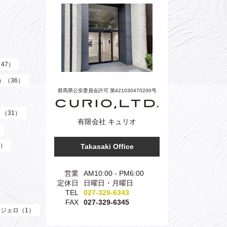
（47）
z）（36）
群馬県公安委員会許可 第421030470200号
）（31）
有限会社 キュリオ
3）
Takasaki Office
営業
AM10:00 - PM6:00
定休日
日曜日・月曜日
TEL
027-329-6343
FAX
027-329-6345
ジェロ（1）