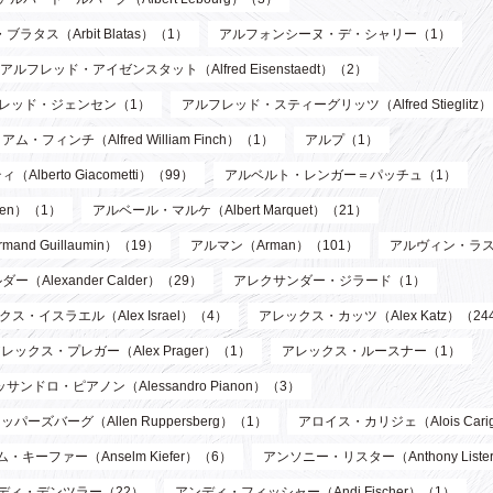
ブラタス（Arbit Blatas）（1）
アルフォンシーヌ・デ・シャリー（1）
アルフレッド・アイゼンスタット（Alfred Eisenstaedt）（2）
レッド・ジェンセン（1）
アルフレッド・スティーグリッツ（Alfred Stieglitz
フィンチ（Alfred William Finch）（1）
アルプ（1）
berto Giacometti）（99）
アルベルト・レンガー＝パッチュ（1）
len）（1）
アルベール・マルケ（Albert Marquet）（21）
d Guillaumin）（19）
アルマン（Arman）（101）
アルヴィン・ラス
Alexander Calder）（29）
アレクサンダー・ジラード（1）
ス・イスラエル（Alex Israel）（4）
アレックス・カッツ（Alex Katz）（24
レックス・プレガー（Alex Prager）（1）
アレックス・ルースナー（1）
サンドロ・ピアノン（Alessandro Pianon）（3）
パーズバーグ（Allen Ruppersberg）（1）
アロイス・カリジェ（Alois Cari
・キーファー（Anselm Kiefer）（6）
アンソニー・リスター（Anthony List
ディ・デンツラー（22）
アンディ・フィッシャー（Andi Fischer）（1）