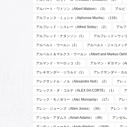
アルバート・ワトソン（Albert Watson）（3）
アルビ・
アルフォンス・ミュシャ（Alphonse Mucha）（116）
アルフレッド・シスレー（Alfred Sisley）（2）
アルフ
アルフレッド・ナタンソン（1）
アルフレッド＝ウィリアム・
アルベルト・ウールン（2）
アルベルト・ジャコメッティ（Al
アルベルト＆マルクス・ウールン（Albert and Markus Oeh
アルマンド・マーロッコ（2）
アルマン・ギヨマン（Arman
アレキサンダー・ジラルド（1）
アレクサンダー・カルダー（
アレクサンドル・ノル（Alexandre Noll）（2）
アレック
アレックス・ダ・コルテ（ALEX DA CORTE）（1）
ア
アレック・モノポリー（Alec Monopoly）（17）
アレッ
アレン・ジョーンズ（Allen Jones）（34）
アレン・ラッ
アンセル・アダムス（Ansel Adams）（49）
アンゼルム
アンディ・ウォーホル（Andy Warhol）（1948）
アン