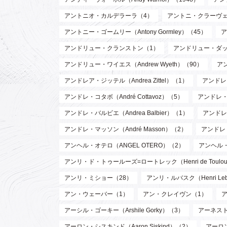
アントニオ・カルデラーラ（4）
アントニ・クラーヴェ（An
アントニー・ゴームリー（Antony Gormley）（45）
ア
アンドリュー・クランストン（1）
アンドリュー・ダッド
アンドリュー・ワイエス（Andrew Wyeth）（90）
ア
アンドレア・ジッテル（Andrea Zittel）（1）
アンドレ・
アンドレ・コタボ（André Cottavoz）（5）
アンドレ・
アンドレ・バルビエ（Andrea Balbier）（1）
アンドレ・
アンドレ・マッソン（André Masson）（2）
アンドレ
アンヘル・オテロ（ANGEL OTERO）（2）
アンヘル
アンリ・ド・トゥールーズ=ロートレック（Henri de Toulouse
アンリ・ミショー（28）
アンリ・ルバスク（Henri Leb
アン・ウェーバー（1）
アン・クレイヴン（1）
アーシル・ゴーキー（Arshile Gorky）（3）
アーネスト 
アーロン・シスキンド（Aaron Siskind）（2）
アーロ