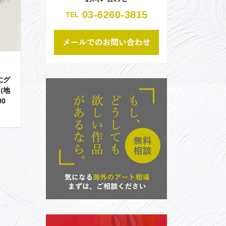
03-6260-3815
TEL
にグ
（地
00