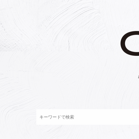
コ
ン
テ
ン
ツ
へ
ス
キ
ッ
プ