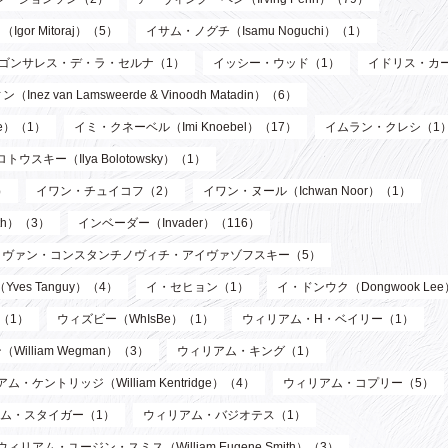
or Mitoraj）（5）
イサム・ノグチ（Isamu Noguchi）（1）
ゴンサレス・デ・ラ・セルナ（1）
イッシー・ウッド（1）
イドリス・カ
n Lamsweerde & Vinoodh Matadin）（6）
de）（1）
イミ・クネーベル（Imi Knoebel）（17）
イムラン・クレシ（1
ウスキー（Ilya Bolotowsky）（1）
）
イワン・チュイコフ（2）
イワン・ヌール（Ichwan Noor）（1）
th）（3）
インベーダー（Invader）（116）
イヴァン・コンスタンチノヴィチ・アイヴァゾフスキー（5）
ves Tanguy）（4）
イ・セヒョン（1）
イ・ドンウク（Dongwook Le
）（1）
ウィズビー（WhIsBe）（1）
ウィリアム・H・ベイリー（1）
illiam Wegman）（3）
ウィリアム・キング（1）
ム・ケントリッジ（William Kentridge）（4）
ウィリアム・コプリー（5）
ム・スタイガー（1）
ウィリアム・バジオテス（1）
ウィリアム・ユージン・スミス（William Eugene Smith）（3）