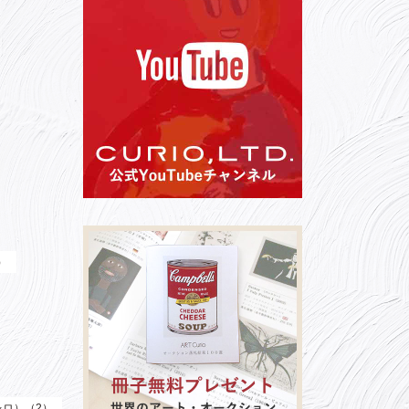
）
（レロ）（2）