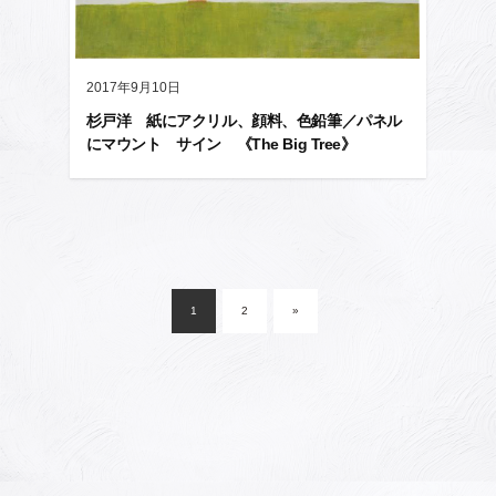
2017年9月10日
杉戸洋 紙にアクリル、顔料、色鉛筆／パネル
にマウント サイン 《The Big Tree》
投
稿
1
2
»
ナ
ビ
ゲ
ー
シ