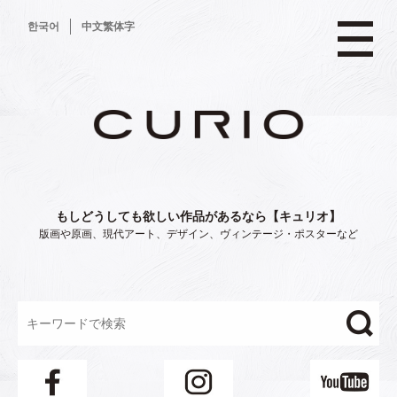
コ
한국어
中文繁体字
ン
テ
ン
ツ
へ
ス
キ
ッ
プ
もしどうしても欲しい作品があるなら【キュリオ】
版画や原画、現代アート、デザイン、ヴィンテージ・ポスターなど
"/>