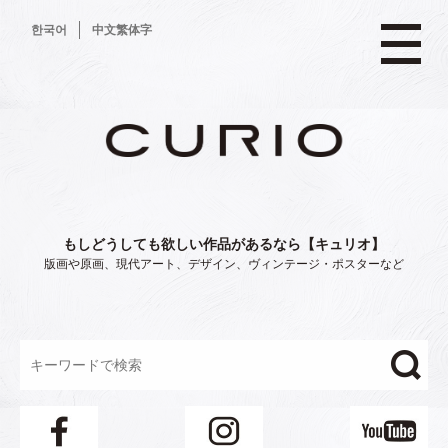
コ
한국어
中文繁体字
ン
テ
ン
ツ
へ
ス
キ
ッ
プ
もしどうしても欲しい作品があるなら【キュリオ】
版画や原画、現代アート、デザイン、ヴィンテージ・ポスターなど
"/>