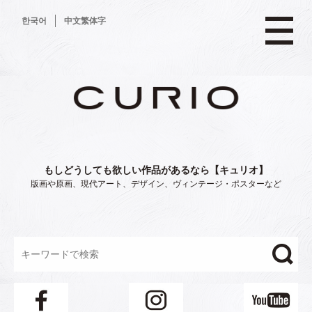
コ
한국어
中文繁体字
ン
テ
ン
ツ
へ
ス
キ
ッ
プ
もしどうしても欲しい作品があるなら【キュリオ】
版画や原画、現代アート、デザイン、ヴィンテージ・ポスターなど
"/>