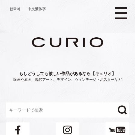
コ
한국어
中文繁体字
ン
テ
ン
ツ
へ
ス
キ
ッ
プ
もしどうしても欲しい作品があるなら【キュリオ】
版画や原画、現代アート、デザイン、ヴィンテージ・ポスターなど
"/>