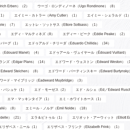
ch Erben）（2）
ウーゴ・ロンディノーネ（Ugo Rondinone）（8）
1）
エイミー・カトラー（Amy Cutler）（1）
エイミー・シェラルド（1
ele）（7）
エットレ・ソットサス（Ettore Sottsass）（1）
）
エディ・マルティネズ（8）
エディー・ピーク（Eddie Peake）（2）
バーグ（1）
エドゥアルド・チリーダ（Eduardo Chillida）（34）
douard Manet）（4）
エドゥアール・ヴュイヤール（Édouard Vuillard）
ズ（Edgar Plans）（14）
エドワード・ウェストン（Edward Weston）（
ard Steichen）（8）
エドワード・バーティンスキー（Edward Burtynsk
ワード・マイブリッジ（Eadweard Muybridge）（3）
・パシュケ（1）
エド・モーゼス（2）
エド・ルシェ（Ed／Edward Rusc
エマ・マッキンタイア（1）
エミ・ホワイトホース（1）
llé）（8）
エミール・ノルデ（Emil Nolde）（18）
elle）（21）
エラ＆ピトゥル（1）
エリオット・アーウィット（Elliott Er
エリザベス・ニール（1）
エリザベス・フリンク（Elizabeth Frink）（1）