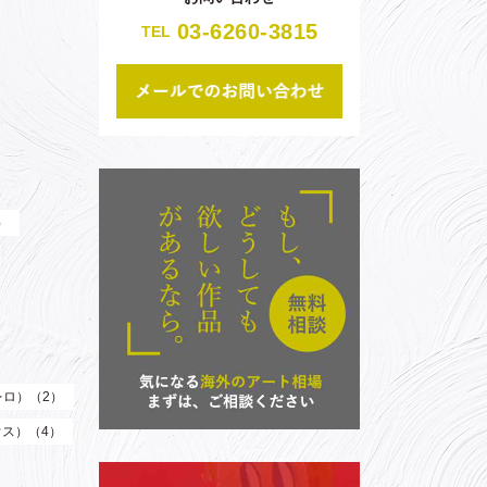
03-6260-3815
TEL
）
（レロ）（2）
ウス）（4）