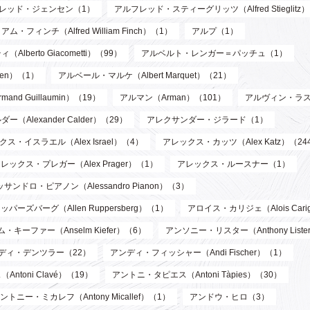
レッド・ジェンセン（1）
アルフレッド・スティーグリッツ（Alfred Stieglitz
フィンチ（Alfred William Finch）（1）
アルプ（1）
berto Giacometti）（99）
アルベルト・レンガー＝パッチュ（1）
len）（1）
アルベール・マルケ（Albert Marquet）（21）
d Guillaumin）（19）
アルマン（Arman）（101）
アルヴィン・ラス
Alexander Calder）（29）
アレクサンダー・ジラード（1）
ス・イスラエル（Alex Israel）（4）
アレックス・カッツ（Alex Katz）（24
レックス・プレガー（Alex Prager）（1）
アレックス・ルースナー（1）
サンドロ・ピアノン（Alessandro Pianon）（3）
パーズバーグ（Allen Ruppersberg）（1）
アロイス・カリジェ（Alois Cari
・キーファー（Anselm Kiefer）（6）
アンソニー・リスター（Anthony List
ディ・デンツラー（22）
アンディ・フィッシャー（Andi Fischer）（1）
toni Clavé）（19）
アントニ・タピエス（Antoni Tàpies）（30）
ントニー・ミカレフ（Antony Micallef）（1）
アンドウ・ヒロ（3）