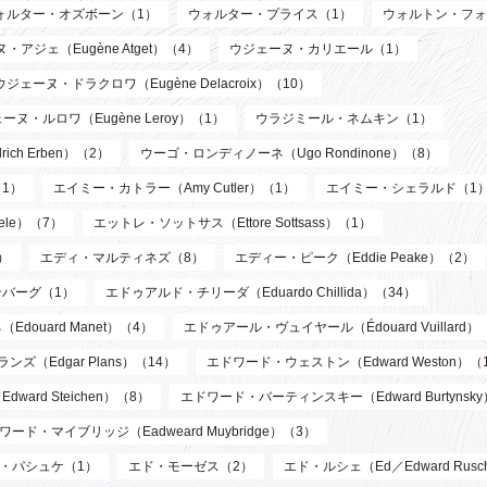
ォルター・オズボーン（1）
ウォルター・プライス（1）
ウォルトン・フォ
・アジェ（Eugène Atget）（4）
ウジェーヌ・カリエール（1）
ウジェーヌ・ドラクロワ（Eugène Delacroix）（10）
ーヌ・ルロワ（Eugène Leroy）（1）
ウラジミール・ネムキン（1）
ch Erben）（2）
ウーゴ・ロンディノーネ（Ugo Rondinone）（8）
1）
エイミー・カトラー（Amy Cutler）（1）
エイミー・シェラルド（1
ele）（7）
エットレ・ソットサス（Ettore Sottsass）（1）
）
エディ・マルティネズ（8）
エディー・ピーク（Eddie Peake）（2）
バーグ（1）
エドゥアルド・チリーダ（Eduardo Chillida）（34）
douard Manet）（4）
エドゥアール・ヴュイヤール（Édouard Vuillard）
ズ（Edgar Plans）（14）
エドワード・ウェストン（Edward Weston）（
ard Steichen）（8）
エドワード・バーティンスキー（Edward Burtynsk
ワード・マイブリッジ（Eadweard Muybridge）（3）
・パシュケ（1）
エド・モーゼス（2）
エド・ルシェ（Ed／Edward Rusc