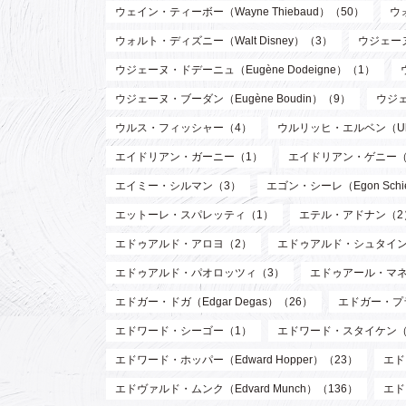
ウェイン・ティーボー（Wayne Thiebaud）（50）
ウ
ウォルト・ディズニー（Walt Disney）（3）
ウジェーヌ
ウジェーヌ・ドデーニュ（Eugène Dodeigne）（1）
ウジェーヌ・ブーダン（Eugène Boudin）（9）
ウジェ
ウルス・フィッシャー（4）
ウルリッヒ・エルベン（Ulri
エイドリアン・ガーニー（1）
エイドリアン・ゲニー（
エイミー・シルマン（3）
エゴン・シーレ（Egon Schi
エットーレ・スパレッティ（1）
エテル・アドナン（2
エドゥアルド・アロヨ（2）
エドゥアルド・シュタイン
エドゥアルド・パオロッツィ（3）
エドゥアール・マネ（E
エドガー・ドガ（Edgar Degas）（26）
エドガー・プラン
エドワード・シーゴー（1）
エドワード・スタイケン（Edw
エドワード・ホッパー（Edward Hopper）（23）
エド
エドヴァルド・ムンク（Edvard Munch）（136）
エド