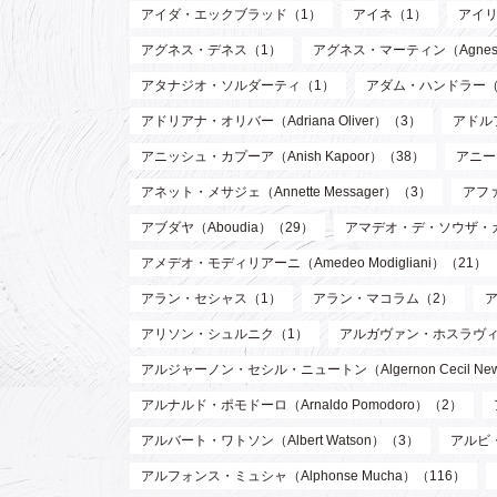
アイダ・エックブラッド（1）
アイネ（1）
アイリ
アグネス・デネス（1）
アグネス・マーティン（Agnes M
アタナジオ・ソルダーティ（1）
アダム・ハンドラー（
アドリアナ・オリバー（Adriana Oliver）（3）
アドル
アニッシュ・カプーア（Anish Kapoor）（38）
アニー・
アネット・メサジェ（Annette Messager）（3）
アファ
アブダヤ（Aboudia）（29）
アマデオ・デ・ソウザ・
アメデオ・モディリアーニ（Amedeo Modigliani）（21）
アラン・セシャス（1）
アラン・マコラム（2）
アリソン・シュルニク（1）
アルガヴァン・ホスラヴィ (Arg
アルジャーノン・セシル・ニュートン（Algernon Cecil Ne
アルナルド・ポモドーロ（Arnaldo Pomodoro）（2）
アルバート・ワトソン（Albert Watson）（3）
アルビ・
アルフォンス・ミュシャ（Alphonse Mucha）（116）