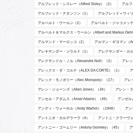
アルフレッド・シスレー（Alfred Sisley）（2）
アルフ
アルフレッド・ナタンソン（1）
アルフレッド＝ウィリアム・
アルベルト・ウールン（2）
アルベルト・ジャコメッティ（Al
アルベルト＆マルクス・ウールン（Albert and Markus Oeh
アルマンド・マーロッコ（2）
アルマン・ギヨマン（Arman
アレキサンダー・ジラルド（1）
アレクサンダー・カルダー（
アレクサンドル・ノル（Alexandre Noll）（2）
アレック
アレックス・ダ・コルテ（ALEX DA CORTE）（1）
ア
アレック・モノポリー（Alec Monopoly）（17）
アレッ
アレン・ジョーンズ（Allen Jones）（34）
アレン・ラッ
アンセル・アダムス（Ansel Adams）（49）
アンゼルム
アンディ・ウォーホル（Andy Warhol）（1948）
アン
アントニオ・カルデラーラ（4）
アントニ・クラーヴェ（An
アントニー・ゴームリー（Antony Gormley）（45）
ア