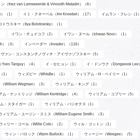
n Lamsweerde & Vinoodh Matadin）（6）
de）（1）
イミ・クネーベル（Imi Knoebel）（17）
イムラン・クレシ（1
ウスキー（Ilya Bolotowsky）（1）
）
イワン・チュイコフ（2）
イワン・ヌール（Ichwan Noor）（1）
th）（3）
インベーダー（Invader）（116）
イヴァン・コンスタンチノヴィチ・アイヴァゾフスキー（5）
ves Tanguy）（4）
イ・セヒョン（1）
イ・ドンウク（Dongwook Le
）（1）
ウィズビー（WhIsBe）（1）
ウィリアム・H・ベイリー（1）
illiam Wegman）（3）
ウィリアム・キング（1）
ム・ケントリッジ（William Kentridge）（4）
ウィリアム・コプリー（5）
ム・スタイガー（1）
ウィリアム・バジオテス（1）
ウィリアム・ユージン・スミス（William Eugene Smith）（3）
ウィリー・コール（Willie Cole）（2）
ウィル・コットン（1）
ウィン・バロック（Wynn Bullock）（1）
ウィージー（Weegee）（5）