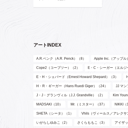
アートINDEX
A.R.ペンク（A.R. Penck）（8）
Apple Inc.（アップ
Cope2（コープツー）（2）
E・C・シーガー（エルジー・ク
E・H・シェパード（Ernest Howard Shepard）（3）
H・R・ギーガー（Hans Ruedi Giger）（24）
JJ マン
J・J・グランヴィル（J.J. Grandville）（2）
Kim Y
MADSAKI（10）
Mr.（ミスター）（37）
NIKKI（
SHETA（シータ）（1）
Vhils（ヴィールス／アレク
いがらしゆみこ（2）
さくらももこ（3）
アイザッ