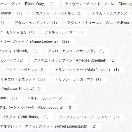
ーン・グレイ（Eileen Gray）（1）
アイヴァン・チャマイエフ（Ivan Chermay
artin）（3）
アゴスティーノ・ボナルミ（2）
アスカ・アナスタシア・
9）
アダム・ペンドルトン（1）
アダム・マキューエン（Adam McEwen
フ・モンティセリ（1）
アドルフ・ルーサー（1）
リーボヴィッツ（Annie Leibovitz）（23）
ンディ（Affandi）（1）
アフロ（アフロ・バサルデラ）（1）
カルドーソ（1）
アメデエ・オザンファン（Amédée Ozenfant）（1）
アモアコ・ボアフォ（2）
アラン・ジャケー（Alain Jacquet）（1）
アリギエロ・ボエッティ（13）
アリソン・ザッカーマン（1）
havan Khosravi)（1）
wton）（2）
アルド・モンディーノ（1）
アルバート・ルバーグ（Albert Lebourg）（3）
ブラタス（Arbit Blatas）（1）
アルフォンシーヌ・デ・シャリー（1）
アルフレッド・アイゼンスタット（Alfred Eisenstaedt）（2）