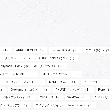
ル）（1）
APPORTFOLIO（1）
Britney TOKYO（1）
C.O. ペフゲン（3
リスラー・シーガー）（Elzie Crisler Segar）（1）
Hollyhock & Pønk（ホリーホック&パンク）（1）
フォード (JJ Manford)（1）
JR（ジェイアール）（10）
oung-Hun（キム・ヨンフン）（2）
KYNE（キネ）（6）
LY（リー）（4）
1）
Okokume（オコクメ）（4）
PHUNK（ファンク）（1）
Rero
サンドル・ファルト）（2）
VIVI CHO（1）
WestOne（1）
ZEVS（ゼ
ク・ジュリアン（1）
アイザック・ソイヤー（Isaac Soyer）（1）