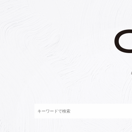
コ
ン
テ
ン
ツ
へ
ス
キ
ッ
プ