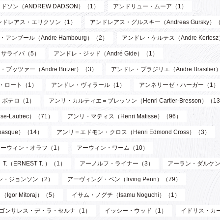
ソン（ANDREW DADSON）（1）
アンドリュー・ムーア（1）
ンドレアス・エリクソン（1）
アンドレアス・グルスキー（Andreas Gursky）
アンブール（Andre Hambourg）（2）
アンドレ・ケルテス（Andre Kertes
サライバ（5）
アンドレ・ジッド（André Gide）（1）
ブッツァー（Andre Butzer）（3）
アンドレ・ブラジリエ（Andre Brasilier
・ロート（1）
アンドレ・ヴィラール（1）
アンネリーゼ・ハーガー（1）
・ボテロ（1）
アンリ・カルティエ＝ブレッソン（Henri Cartier-Bresson）（1
-Lautrec）（71）
アンリ・マティス（Henri Matisse）（96）
asque）（14）
アンリ＝エドモン・クロス（Henri Edmond Cross）（3）
アーウィン・オラフ（1）
アーウィン・ワーム（10）
T.（ERNEST T. ）（1）
アーノルフ・ライナー（3）
アーラン・ダルケン
ン・ジョンソン（2）
アーヴィング・ペン（Irving Penn）（79）
or Mitoraj）（5）
イサム・ノグチ（Isamu Noguchi）（1）
ゴンサレス・デ・ラ・セルナ（1）
イッシー・ウッド（1）
イドリス・カ