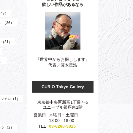
欲しい作品があるなら
（47）
z）（36）
）（31）
『世界中からお探しします』
3）
代表／渡木章浩
CURIO Tokyo Gallery
ジェロ（1）
東京都中央区新富1丁目7−5
ユニーブル銀座東1階
営業日
木曜日・土曜日
13:00 - 18:00
TEL
03-6260-3815
ーン（2）