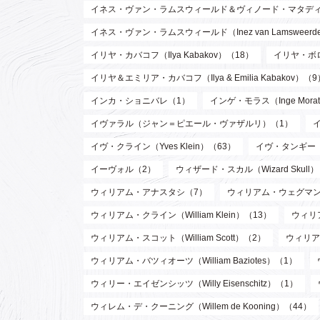
イネス・ヴァン・ラムスウィールド＆ヴィノード・マタディン（Inez va
イネス・ヴァン・ラムスウィールド（Inez van Lamsweer
イリヤ・カバコフ（Ilya Kabakov）（18）
イリヤ・ボロト
イリヤ＆エミリア・カバコフ（Ilya & Emilia Kabakov）（9
インカ・ショニバレ（1）
インゲ・モラス（Inge Mora
イヴァラル（ジャン＝ピエール・ヴァザルリ）（1）
イヴ・クライン（Yves Klein）（63）
イヴ・タンギー（Y
イーヴォル（2）
ウィザード・スカル（Wizard Skull
ウィリアム・アナスタシ（7）
ウィリアム・ウェグマン（W
ウィリアム・クライン（William Klein）（13）
ウィリア
ウィリアム・スコット（William Scott）（2）
ウィリア
ウィリアム・バツィオーツ（William Baziotes）（1）
ウィリー・エイゼンシッツ（Willy Eisenschitz）（1）
ウィレム・デ・クーニング（Willem de Kooning）（44）