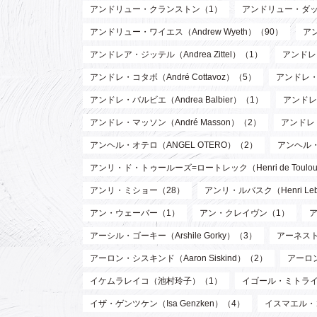
アンドリュー・クランストン（1）
アンドリュー・ダッド
アンドリュー・ワイエス（Andrew Wyeth）（90）
ア
アンドレア・ジッテル（Andrea Zittel）（1）
アンドレ・
アンドレ・コタボ（André Cottavoz）（5）
アンドレ・
アンドレ・バルビエ（Andrea Balbier）（1）
アンドレ・
アンドレ・マッソン（André Masson）（2）
アンドレ
アンヘル・オテロ（ANGEL OTERO）（2）
アンヘル
アンリ・ド・トゥールーズ=ロートレック（Henri de Toulouse
アンリ・ミショー（28）
アンリ・ルバスク（Henri Leb
アン・ウェーバー（1）
アン・クレイヴン（1）
アーシル・ゴーキー（Arshile Gorky）（3）
アーネスト 
アーロン・シスキンド（Aaron Siskind）（2）
アーロ
イケムラレイコ（池村玲子）（1）
イゴール・ミトライ（Ig
イザ・ゲンツケン（Isa Genzken）（4）
イスマエル・