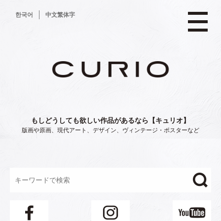
コ
한국어
中文繁体字
ン
テ
ン
ツ
へ
ス
キ
ッ
プ
もしどうしても欲しい作品があるなら【キュリオ】
版画や原画、現代アート、デザイン、ヴィンテージ・ポスターなど
"/>