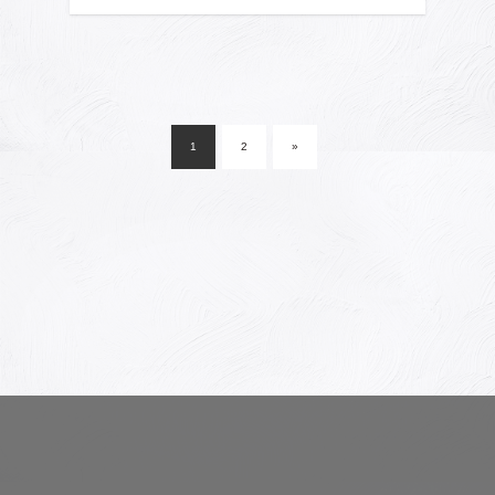
投
稿
1
2
»
ナ
ビ
ゲ
ー
シ
ョ
ン