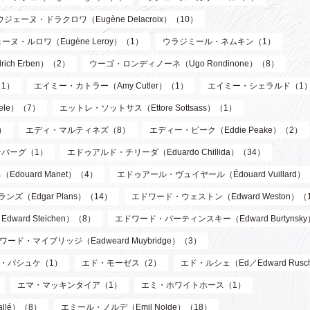
ウジェーヌ・ドラクロワ（Eugène Delacroix）（10）
ーヌ・ルロワ（Eugène Leroy）（1）
ウラジミール・ネムキン（1）
ch Erben）（2）
ウーゴ・ロンディノーネ（Ugo Rondinone）（8）
1）
エイミー・カトラー（Amy Cutler）（1）
エイミー・シェラルド（1
ele）（7）
エットレ・ソットサス（Ettore Sottsass）（1）
）
エディ・マルティネズ（8）
エディー・ピーク（Eddie Peake）（2）
バーグ（1）
エドゥアルド・チリーダ（Eduardo Chillida）（34）
douard Manet）（4）
エドゥアール・ヴュイヤール（Édouard Vuillard）
ズ（Edgar Plans）（14）
エドワード・ウェストン（Edward Weston）（
ard Steichen）（8）
エドワード・バーティンスキー（Edward Burtynsk
ワード・マイブリッジ（Eadweard Muybridge）（3）
・パシュケ（1）
エド・モーゼス（2）
エド・ルシェ（Ed／Edward Rusc
エマ・マッキンタイア（1）
エミ・ホワイトホース（1）
llé）（8）
エミール・ノルデ（Emil Nolde）（18）