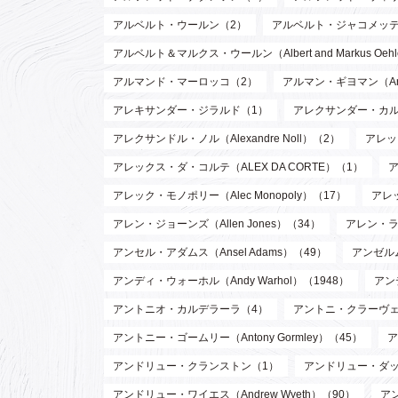
アルベルト・ウールン（2）
アルベルト・ジャコメッティ（Al
アルベルト＆マルクス・ウールン（Albert and Markus Oeh
アルマンド・マーロッコ（2）
アルマン・ギヨマン（Arman
アレキサンダー・ジラルド（1）
アレクサンダー・カルダー（
アレクサンドル・ノル（Alexandre Noll）（2）
アレック
アレックス・ダ・コルテ（ALEX DA CORTE）（1）
ア
アレック・モノポリー（Alec Monopoly）（17）
アレッ
アレン・ジョーンズ（Allen Jones）（34）
アレン・ラッ
アンセル・アダムス（Ansel Adams）（49）
アンゼルム
アンディ・ウォーホル（Andy Warhol）（1948）
アン
アントニオ・カルデラーラ（4）
アントニ・クラーヴェ（An
アントニー・ゴームリー（Antony Gormley）（45）
ア
アンドリュー・クランストン（1）
アンドリュー・ダッド
アンドリュー・ワイエス（Andrew Wyeth）（90）
ア