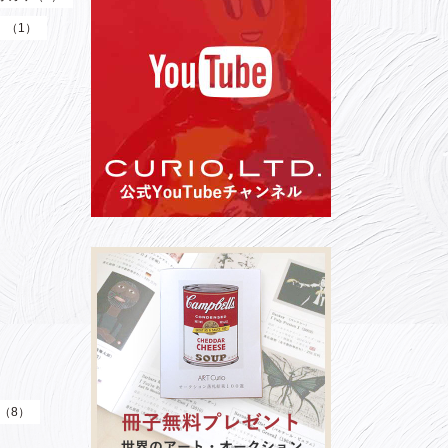
）（1）
）（8）