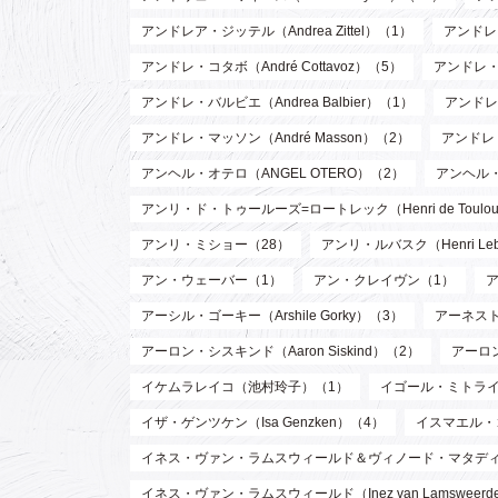
アンドレア・ジッテル（Andrea Zittel）（1）
アンドレ・
アンドレ・コタボ（André Cottavoz）（5）
アンドレ・
アンドレ・バルビエ（Andrea Balbier）（1）
アンドレ・
アンドレ・マッソン（André Masson）（2）
アンドレ
アンヘル・オテロ（ANGEL OTERO）（2）
アンヘル
アンリ・ド・トゥールーズ=ロートレック（Henri de Toulouse
アンリ・ミショー（28）
アンリ・ルバスク（Henri Leb
アン・ウェーバー（1）
アン・クレイヴン（1）
アーシル・ゴーキー（Arshile Gorky）（3）
アーネスト 
アーロン・シスキンド（Aaron Siskind）（2）
アーロ
イケムラレイコ（池村玲子）（1）
イゴール・ミトライ（Ig
イザ・ゲンツケン（Isa Genzken）（4）
イスマエル・
イネス・ヴァン・ラムスウィールド＆ヴィノード・マタディン（Inez va
イネス・ヴァン・ラムスウィールド（Inez van Lamsweer