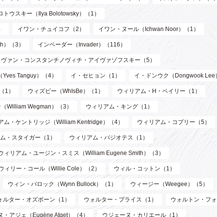
ウスキー（Ilya Bolotowsky）（1）
）
イワン・チュイコフ（2）
イワン・ヌール（Ichwan Noor）（1）
th）（3）
インベーダー（Invader）（116）
イヴァン・コンスタンチノヴィチ・アイヴァゾフスキー（5）
ves Tanguy）（4）
イ・セヒョン（1）
イ・ドンウク（Dongwook Le
）（1）
ウィズビー（WhIsBe）（1）
ウィリアム・H・ベイリー（1）
illiam Wegman）（3）
ウィリアム・キング（1）
ム・ケントリッジ（William Kentridge）（4）
ウィリアム・コプリー（5）
ム・スタイガー（1）
ウィリアム・バジオテス（1）
ウィリアム・ユージン・スミス（William Eugene Smith）（3）
ウィリー・コール（Willie Cole）（2）
ウィル・コットン（1）
ウィン・バロック（Wynn Bullock）（1）
ウィージー（Weegee）（5）
ォルター・オズボーン（1）
ウォルター・プライス（1）
ウォルトン・フォ
・アジェ（Eugène Atget）（4）
ウジェーヌ・カリエール（1）