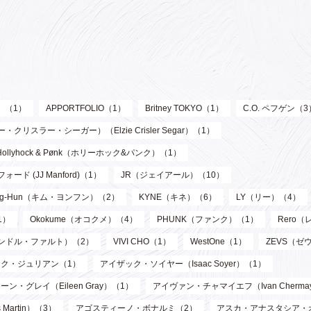
ル）（1）
APPORTFOLIO（1）
Britney TOKYO（1）
C.O. ペフゲン（3
リスラー・シーガー）（Elzie Crisler Segar）（1）
Hollyhock & Pønk（ホリーホック&パンク）（1）
フォード (JJ Manford)（1）
JR（ジェイアール）（10）
oung-Hun（キム・ヨンフン）（2）
KYNE（キネ）（6）
LY（リー）（4）
1）
Okokume（オコクメ）（4）
PHUNK（ファンク）（1）
Rero
サンドル・ファルト）（2）
VIVI CHO（1）
WestOne（1）
ZEVS（ゼ
ク・ジュリアン（1）
アイザック・ソイヤー（Isaac Soyer）（1）
ーン・グレイ（Eileen Gray）（1）
アイヴァン・チャマイエフ（Ivan Chermay
artin）（3）
アゴスティーノ・ボナルミ（2）
アスカ・アナスタシア・