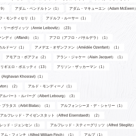
9）
アダム・ペンドルトン（1）
アダム・マキューエン（Adam McEwen
フ・モンティセリ（1）
アドルフ・ルーサー（1）
リーボヴィッツ（Annie Leibovitz）（23）
ンディ（Affandi）（1）
アフロ（アフロ・バサルデラ）（1）
カルドーソ（1）
アメデエ・オザンファン（Amédée Ozenfant）（1）
アモアコ・ボアフォ（2）
アラン・ジャケー（Alain Jacquet）（1）
アリギエロ・ボエッティ（13）
アリソン・ザッカーマン（1）
havan Khosravi)（1）
wton）（2）
アルド・モンディーノ（1）
アルバート・ルバーグ（Albert Lebourg）（3）
ブラタス（Arbit Blatas）（1）
アルフォンシーヌ・デ・シャリー（1）
アルフレッド・アイゼンスタット（Alfred Eisenstaedt）（2）
レッド・ジェンセン（1）
アルフレッド・スティーグリッツ（Alfred Stieglitz
フィンチ（Alfred William Finch）（1）
アルプ（1）