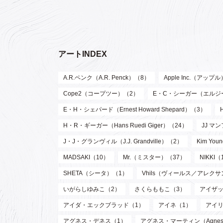
アートINDEX
A.R.ペンク（A.R. Penck）（8）
Apple Inc.（アップ
Cope2（コープツー）（2）
E・C・シーガー（エルジー・ク
E・H・シェパード（Ernest Howard Shepard）（3）
H・R・ギーガー（Hans Ruedi Giger）（24）
JJ マン
J・J・グランヴィル（J.J. Grandville）（2）
Kim Y
MADSAKI（10）
Mr.（ミスター）（37）
NIKKI（
SHETA（シータ）（1）
Vhils（ヴィールス／アレク
いがらしゆみこ（2）
さくらももこ（3）
アイザッ
アイダ・エックブラッド（1）
アイネ（1）
アイリ
アグネス・デネス（1）
アグネス・マーティン（Agnes M