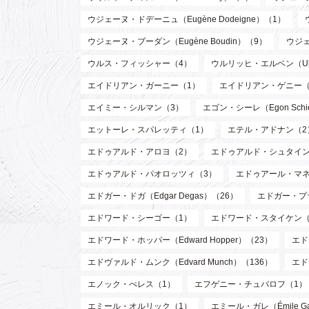
ウジェーヌ・ドデーニュ（Eugène Dodeigne）（1）
ウジェーヌ・ブーダン（Eugène Boudin）（9）
ウジェ
ウルス・フィッシャー（4）
ウルリッヒ・エルベン（Ulri
エイドリアン・ガーニー（1）
エイドリアン・ゲニー（
エイミー・シルマン（3）
エゴン・シーレ（Egon Schi
エットーレ・スパレッティ（1）
エテル・アドナン（2
エドゥアルド・アロヨ（2）
エドゥアルド・シュタイン
エドゥアルド・パオロッツィ（3）
エドゥアール・マネ（E
エドガー・ドガ（Edgar Degas）（26）
エドガー・プラン
エドワード・シーゴー（1）
エドワード・スタイケン（Edw
エドワード・ホッパー（Edward Hopper）（23）
エド
エドヴァルド・ムンク（Edvard Munch）（136）
エド
エノック・ぺレス（1）
エフゲニー・チュバロフ（1）
エミール・オルリック（1）
エミール・ガレ（Émile Ga