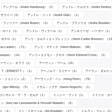
アンブール（Andre Hambourg）（2）
アンドレ・ケルテス（Andre Kertes
サライバ（5）
アンドレ・ジッド（André Gide）（1）
ブッツァー（Andre Butzer）（3）
アンドレ・ブラジリエ（Andre Brasilier
・ロート（1）
アンドレ・ヴィラール（1）
アンネリーゼ・ハーガー（1）
・ボテロ（1）
アンリ・カルティエ＝ブレッソン（Henri Cartier-Bresson）（1
-Lautrec）（71）
アンリ・マティス（Henri Matisse）（96）
asque）（14）
アンリ＝エドモン・クロス（Henri Edmond Cross）（3）
アーウィン・オラフ（1）
アーウィン・ワーム（10）
T.（ERNEST T. ）（1）
アーノルフ・ライナー（3）
アーラン・ダルケン
ン・ジョンソン（2）
アーヴィング・ペン（Irving Penn）（79）
or Mitoraj）（5）
イサム・ノグチ（Isamu Noguchi）（1）
ゴンサレス・デ・ラ・セルナ（1）
イッシー・ウッド（1）
イドリス・カ
n Lamsweerde & Vinoodh Matadin）（6）
de）（1）
イミ・クネーベル（Imi Knoebel）（17）
イムラン・クレシ（1