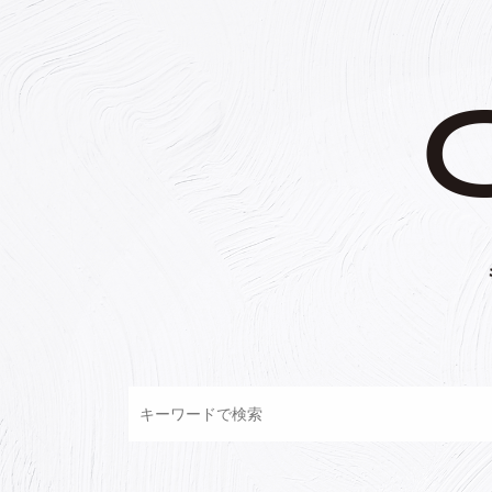
コ
ン
テ
ン
ツ
へ
ス
キ
ッ
プ