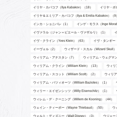
イリヤ・カバコフ（Ilya Kabakov）（18）
イリヤ・ボロト
イリヤ＆エミリア・カバコフ（Ilya & Emilia Kabakov）（9
インカ・ショニバレ（1）
インゲ・モラス（Inge Mora
イヴァラル（ジャン＝ピエール・ヴァザルリ）（1）
イヴ・クライン（Yves Klein）（63）
イヴ・タンギー（Y
イーヴォル（2）
ウィザード・スカル（Wizard Skull
ウィリアム・アナスタシ（7）
ウィリアム・ウェグマン（W
ウィリアム・クライン（William Klein）（13）
ウィリア
ウィリアム・スコット（William Scott）（2）
ウィリア
ウィリアム・バツィオーツ（William Baziotes）（1）
ウィリー・エイゼンシッツ（Willy Eisenschitz）（1）
ウィレム・デ・クーニング（Willem de Kooning）（44）
ウェイン・ティーボー（Wayne Thiebaud）（50）
ウ
ウォルト・ディズニー（Walt Disney）（3）
ウジェーヌ