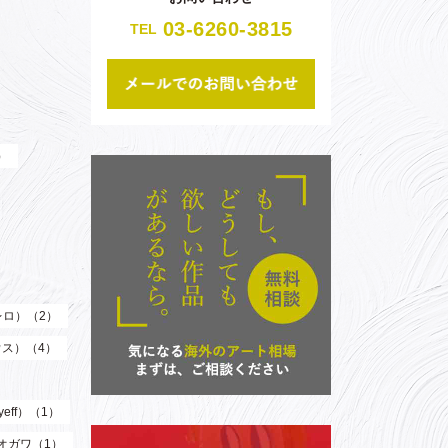
03-6260-3815
TEL
）
（レロ）（2）
ウス）（4）
eff）（1）
オガワ（1）