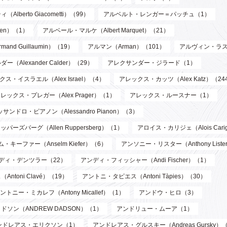
berto Giacometti）（99）
アルベルト・レンガー＝パッチュ（1）
len）（1）
アルベール・マルケ（Albert Marquet）（21）
d Guillaumin）（19）
アルマン（Arman）（101）
アルヴィン・ラス
Alexander Calder）（29）
アレクサンダー・ジラード（1）
ス・イスラエル（Alex Israel）（4）
アレックス・カッツ（Alex Katz）（24
レックス・プレガー（Alex Prager）（1）
アレックス・ルースナー（1）
サンドロ・ピアノン（Alessandro Pianon）（3）
パーズバーグ（Allen Ruppersberg）（1）
アロイス・カリジェ（Alois Cari
・キーファー（Anselm Kiefer）（6）
アンソニー・リスター（Anthony List
ディ・デンツラー（22）
アンディ・フィッシャー（Andi Fischer）（1）
toni Clavé）（19）
アントニ・タピエス（Antoni Tàpies）（30）
ントニー・ミカレフ（Antony Micallef）（1）
アンドウ・ヒロ（3）
ソン（ANDREW DADSON）（1）
アンドリュー・ムーア（1）
ンドレアス・エリクソン（1）
アンドレアス・グルスキー（Andreas Gursky）