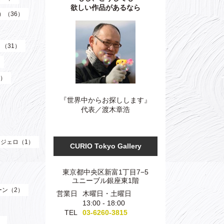
欲しい作品があるなら
z）（36）
）（31）
3）
『世界中からお探しします』
代表／渡木章浩
ジェロ（1）
CURIO Tokyo Gallery
東京都中央区新富1丁目7−5
ユニーブル銀座東1階
ーン（2）
営業日
木曜日・土曜日
13:00 - 18:00
TEL
03-6260-3815
）