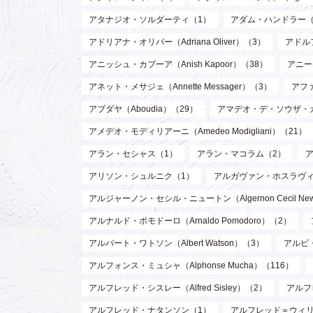
アタナジオ・ソルダーティ（1）
アダム・ハンドラー（
アドリアナ・オリバー（Adriana Oliver）（3）
アドル
アニッシュ・カプーア（Anish Kapoor）（38）
アニー・
アネット・メサジェ（Annette Messager）（3）
アファ
アブダヤ（Aboudia）（29）
アマデオ・デ・ソウザ・
アメデオ・モディリアーニ（Amedeo Modigliani）（21）
アラン・セシャス（1）
アラン・マコラム（2）
アリソン・シュルニク（1）
アルガヴァン・ホスラヴィ (Arg
アルジャーノン・セシル・ニュートン（Algernon Cecil Ne
アルナルド・ポモドーロ（Arnaldo Pomodoro）（2）
アルバート・ワトソン（Albert Watson）（3）
アルビ・
アルフォンス・ミュシャ（Alphonse Mucha）（116）
アルフレッド・シスレー（Alfred Sisley）（2）
アルフ
アルフレッド・ナタンソン（1）
アルフレッド＝ウィリアム・