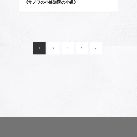
《サノワの小修道院の小道》
投
稿
1
2
3
4
»
ナ
ビ
ゲ
ー
シ
ョ
ン