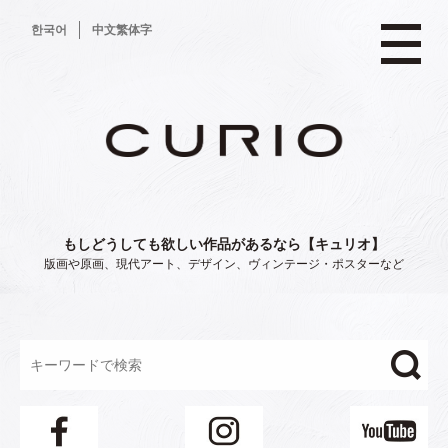
コ
한국어
中文繁体字
ン
テ
ン
ツ
へ
ス
キ
ッ
プ
もしどうしても欲しい作品があるなら【キュリオ】
版画や原画、現代アート、デザイン、ヴィンテージ・ポスターなど
"/>