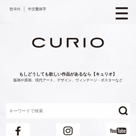
コ
한국어
中文繁体字
ン
テ
ン
ツ
へ
ス
キ
ッ
プ
もしどうしても欲しい作品があるなら【キュリオ】
版画や原画、現代アート、デザイン、ヴィンテージ・ポスターなど
"/>