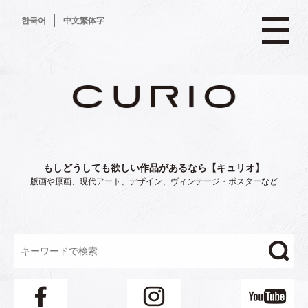
コ
한국어
中文繁体字
ン
テ
ン
ツ
へ
ス
キ
ッ
プ
もしどうしても欲しい作品があるなら【キュリオ】
版画や原画、現代アート、デザイン、ヴィンテージ・ポスターなど
"/>