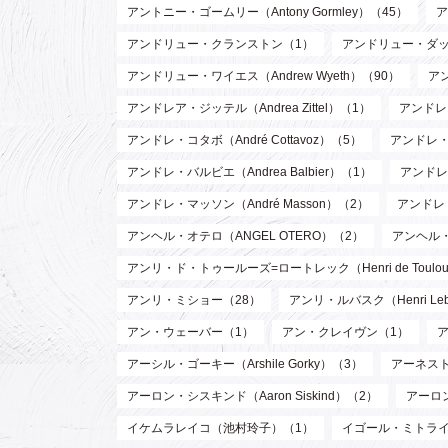
アントニー・ゴームリー（Antony Gormley）（45）
ア
アンドリュー・クランストン（1）
アンドリュー・ダッド
アンドリュー・ワイエス（Andrew Wyeth）（90）
ア
アンドレア・ジッテル（Andrea Zittel）（1）
アンドレ・
アンドレ・コタボ（André Cottavoz）（5）
アンドレ・
アンドレ・バルビエ（Andrea Balbier）（1）
アンドレ・
アンドレ・マッソン（André Masson）（2）
アンドレ
アンヘル・オテロ（ANGEL OTERO）（2）
アンヘル
アンリ・ド・トゥールーズ=ロートレック（Henri de Toulouse
アンリ・ミショー（28）
アンリ・ルバスク（Henri Leb
アン・ウェーバー（1）
アン・クレイヴン（1）
アーシル・ゴーキー（Arshile Gorky）（3）
アーネスト 
アーロン・シスキンド（Aaron Siskind）（2）
アーロ
イケムラレイコ（池村玲子）（1）
イゴール・ミトライ（Ig