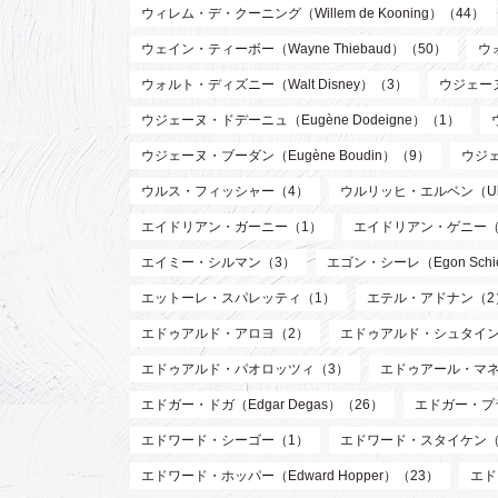
ウィレム・デ・クーニング（Willem de Kooning）（44）
ウェイン・ティーボー（Wayne Thiebaud）（50）
ウ
ウォルト・ディズニー（Walt Disney）（3）
ウジェーヌ
ウジェーヌ・ドデーニュ（Eugène Dodeigne）（1）
ウジェーヌ・ブーダン（Eugène Boudin）（9）
ウジェ
ウルス・フィッシャー（4）
ウルリッヒ・エルベン（Ulri
エイドリアン・ガーニー（1）
エイドリアン・ゲニー（
エイミー・シルマン（3）
エゴン・シーレ（Egon Schi
エットーレ・スパレッティ（1）
エテル・アドナン（2
エドゥアルド・アロヨ（2）
エドゥアルド・シュタイン
エドゥアルド・パオロッツィ（3）
エドゥアール・マネ（E
エドガー・ドガ（Edgar Degas）（26）
エドガー・プラン
エドワード・シーゴー（1）
エドワード・スタイケン（Edw
エドワード・ホッパー（Edward Hopper）（23）
エド