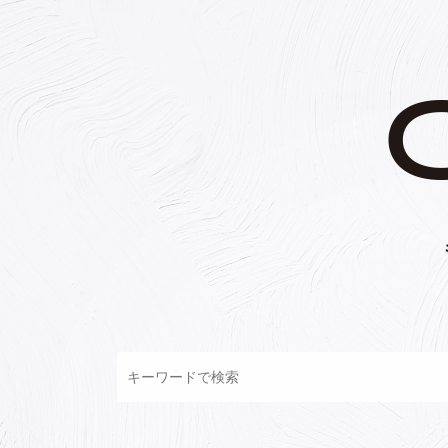
コ
ン
テ
ン
ツ
へ
ス
キ
ッ
プ