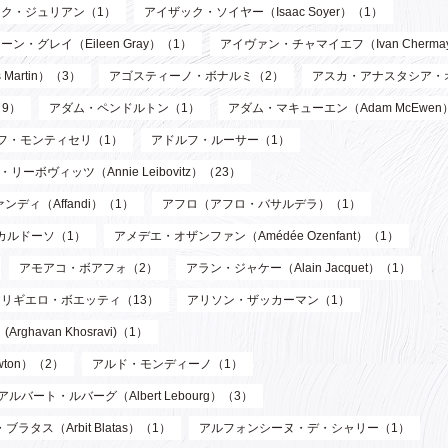
ク・ジュリアン（1）
アイザック・ソイヤー（Isaac Soyer）（1）
ーン・グレイ（Eileen Gray）（1）
アイヴァン・チャマイエフ（Ivan Chermay
artin）（3）
アゴスティーノ・ボナルミ（2）
アスカ・アナスタシア・
9）
アダム・ペンドルトン（1）
アダム・マキューエン（Adam McEwen
フ・モンティセリ（1）
アドルフ・ルーサー（1）
リーボヴィッツ（Annie Leibovitz）（23）
ンディ（Affandi）（1）
アフロ（アフロ・バサルデラ）（1）
カルドーソ（1）
アメデエ・オザンファン（Amédée Ozenfant）（1）
アモアコ・ボアフォ（2）
アラン・ジャケー（Alain Jacquet）（1）
アリギエロ・ボエッティ（13）
アリソン・ザッカーマン（1）
havan Khosravi)（1）
wton）（2）
アルド・モンディーノ（1）
アルバート・ルバーグ（Albert Lebourg）（3）
ブラタス（Arbit Blatas）（1）
アルフォンシーヌ・デ・シャリー（1）