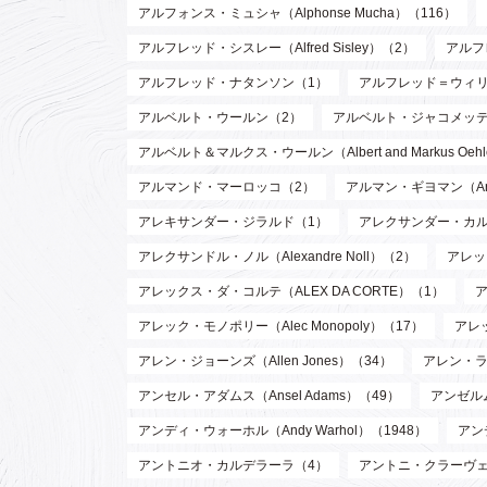
アルフォンス・ミュシャ（Alphonse Mucha）（116）
アルフレッド・シスレー（Alfred Sisley）（2）
アルフ
アルフレッド・ナタンソン（1）
アルフレッド＝ウィリアム・
アルベルト・ウールン（2）
アルベルト・ジャコメッティ（Al
アルベルト＆マルクス・ウールン（Albert and Markus Oeh
アルマンド・マーロッコ（2）
アルマン・ギヨマン（Arman
アレキサンダー・ジラルド（1）
アレクサンダー・カルダー（
アレクサンドル・ノル（Alexandre Noll）（2）
アレック
アレックス・ダ・コルテ（ALEX DA CORTE）（1）
ア
アレック・モノポリー（Alec Monopoly）（17）
アレッ
アレン・ジョーンズ（Allen Jones）（34）
アレン・ラッ
アンセル・アダムス（Ansel Adams）（49）
アンゼルム
アンディ・ウォーホル（Andy Warhol）（1948）
アン
アントニオ・カルデラーラ（4）
アントニ・クラーヴェ（An