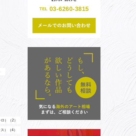
03-6260-3815
TEL
）
（レロ）（2）
ウス）（4）