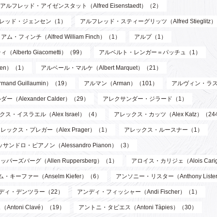
アルフレッド・アイゼンスタット（Alfred Eisenstaedt）（2）
レッド・ジェンセン（1）
アルフレッド・スティーグリッツ（Alfred Stieglitz
フィンチ（Alfred William Finch）（1）
アルプ（1）
berto Giacometti）（99）
アルベルト・レンガー＝パッチュ（1）
len）（1）
アルベール・マルケ（Albert Marquet）（21）
d Guillaumin）（19）
アルマン（Arman）（101）
アルヴィン・ラス
Alexander Calder）（29）
アレクサンダー・ジラード（1）
ス・イスラエル（Alex Israel）（4）
アレックス・カッツ（Alex Katz）（24
レックス・プレガー（Alex Prager）（1）
アレックス・ルースナー（1）
サンドロ・ピアノン（Alessandro Pianon）（3）
パーズバーグ（Allen Ruppersberg）（1）
アロイス・カリジェ（Alois Cari
・キーファー（Anselm Kiefer）（6）
アンソニー・リスター（Anthony List
ディ・デンツラー（22）
アンディ・フィッシャー（Andi Fischer）（1）
toni Clavé）（19）
アントニ・タピエス（Antoni Tàpies）（30）