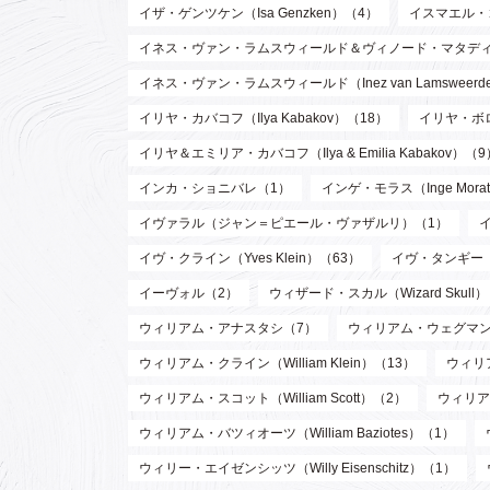
イザ・ゲンツケン（Isa Genzken）（4）
イスマエル・
イネス・ヴァン・ラムスウィールド＆ヴィノード・マタディン（Inez va
イネス・ヴァン・ラムスウィールド（Inez van Lamsweer
イリヤ・カバコフ（Ilya Kabakov）（18）
イリヤ・ボロト
イリヤ＆エミリア・カバコフ（Ilya & Emilia Kabakov）（9
インカ・ショニバレ（1）
インゲ・モラス（Inge Mora
イヴァラル（ジャン＝ピエール・ヴァザルリ）（1）
イヴ・クライン（Yves Klein）（63）
イヴ・タンギー（Y
イーヴォル（2）
ウィザード・スカル（Wizard Skull
ウィリアム・アナスタシ（7）
ウィリアム・ウェグマン（W
ウィリアム・クライン（William Klein）（13）
ウィリア
ウィリアム・スコット（William Scott）（2）
ウィリア
ウィリアム・バツィオーツ（William Baziotes）（1）
ウィリー・エイゼンシッツ（Willy Eisenschitz）（1）