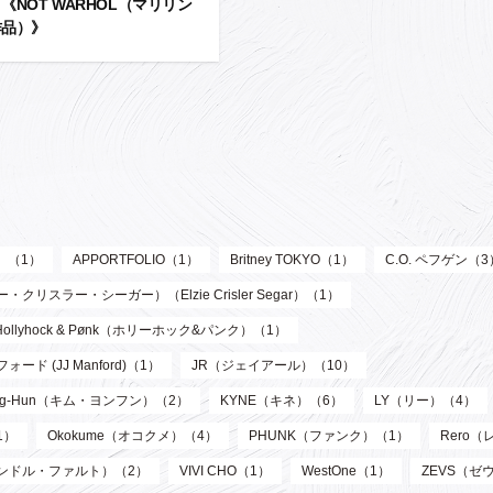
《NOT WARHOL（マリリン
作品）》
ル）（1）
APPORTFOLIO（1）
Britney TOKYO（1）
C.O. ペフゲン（3
リスラー・シーガー）（Elzie Crisler Segar）（1）
Hollyhock & Pønk（ホリーホック&パンク）（1）
フォード (JJ Manford)（1）
JR（ジェイアール）（10）
oung-Hun（キム・ヨンフン）（2）
KYNE（キネ）（6）
LY（リー）（4）
1）
Okokume（オコクメ）（4）
PHUNK（ファンク）（1）
Rero
サンドル・ファルト）（2）
VIVI CHO（1）
WestOne（1）
ZEVS（ゼ