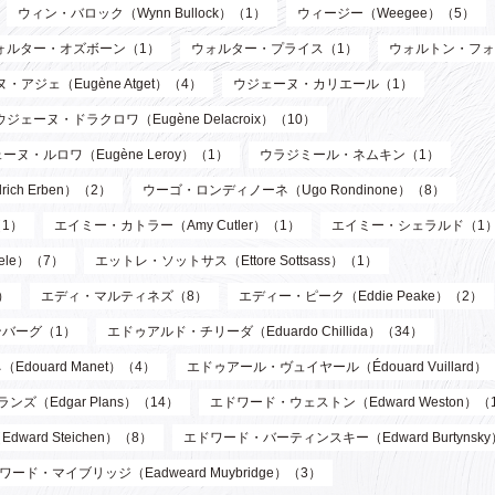
ウィン・バロック（Wynn Bullock）（1）
ウィージー（Weegee）（5）
ォルター・オズボーン（1）
ウォルター・プライス（1）
ウォルトン・フォ
・アジェ（Eugène Atget）（4）
ウジェーヌ・カリエール（1）
ウジェーヌ・ドラクロワ（Eugène Delacroix）（10）
ーヌ・ルロワ（Eugène Leroy）（1）
ウラジミール・ネムキン（1）
ch Erben）（2）
ウーゴ・ロンディノーネ（Ugo Rondinone）（8）
1）
エイミー・カトラー（Amy Cutler）（1）
エイミー・シェラルド（1
ele）（7）
エットレ・ソットサス（Ettore Sottsass）（1）
）
エディ・マルティネズ（8）
エディー・ピーク（Eddie Peake）（2）
バーグ（1）
エドゥアルド・チリーダ（Eduardo Chillida）（34）
douard Manet）（4）
エドゥアール・ヴュイヤール（Édouard Vuillard）
ズ（Edgar Plans）（14）
エドワード・ウェストン（Edward Weston）（
ard Steichen）（8）
エドワード・バーティンスキー（Edward Burtynsk
ワード・マイブリッジ（Eadweard Muybridge）（3）