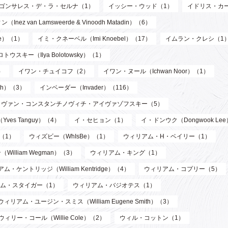
ゴンサレス・デ・ラ・セルナ（1）
イッシー・ウッド（1）
イドリス・カ
n Lamsweerde & Vinoodh Matadin）（6）
de）（1）
イミ・クネーベル（Imi Knoebel）（17）
イムラン・クレシ（1
ウスキー（Ilya Bolotowsky）（1）
）
イワン・チュイコフ（2）
イワン・ヌール（Ichwan Noor）（1）
th）（3）
インベーダー（Invader）（116）
イヴァン・コンスタンチノヴィチ・アイヴァゾフスキー（5）
ves Tanguy）（4）
イ・セヒョン（1）
イ・ドンウク（Dongwook Le
）（1）
ウィズビー（WhIsBe）（1）
ウィリアム・H・ベイリー（1）
illiam Wegman）（3）
ウィリアム・キング（1）
ム・ケントリッジ（William Kentridge）（4）
ウィリアム・コプリー（5）
ム・スタイガー（1）
ウィリアム・バジオテス（1）
ウィリアム・ユージン・スミス（William Eugene Smith）（3）
ウィリー・コール（Willie Cole）（2）
ウィル・コットン（1）