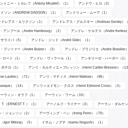
ントニー・ミカレフ（Antony Micallef）（1）
アンドウ・ヒロ（3）
ソン（ANDREW DADSON）（1）
アンドリュー・ムーア（1）
ンドレアス・エリクソン（1）
アンドレアス・グルスキー（Andreas Gursky）
アンブール（Andre Hambourg）（2）
アンドレ・ケルテス（Andre Kertes
サライバ（5）
アンドレ・ジッド（André Gide）（1）
ブッツァー（Andre Butzer）（3）
アンドレ・ブラジリエ（Andre Brasilier
・ロート（1）
アンドレ・ヴィラール（1）
アンネリーゼ・ハーガー（1）
・ボテロ（1）
アンリ・カルティエ＝ブレッソン（Henri Cartier-Bresson）（1
-Lautrec）（71）
アンリ・マティス（Henri Matisse）（96）
asque）（14）
アンリ＝エドモン・クロス（Henri Edmond Cross）（3）
アーウィン・オラフ（1）
アーウィン・ワーム（10）
T.（ERNEST T. ）（1）
アーノルフ・ライナー（3）
アーラン・ダルケン
ン・ジョンソン（2）
アーヴィング・ペン（Irving Penn）（79）
or Mitoraj）（5）
イサム・ノグチ（Isamu Noguchi）（1）