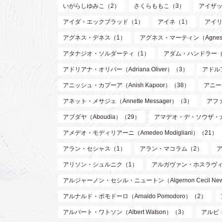
いがらしゆみこ（2）
さくらももこ（3）
アイザッ
アイダ・エックブラッド（1）
アイネ（1）
アイリ
アグネス・デネス（1）
アグネス・マーティン（Agnes M
アタナジオ・ソルダーティ（1）
アダム・ハンドラー（
アドリアナ・オリバー（Adriana Oliver）（3）
アドル
アニッシュ・カプーア（Anish Kapoor）（38）
アニー・
アネット・メサジェ（Annette Messager）（3）
アファ
アブダヤ（Aboudia）（29）
アマデオ・デ・ソウザ・
アメデオ・モディリアーニ（Amedeo Modigliani）（21）
アラン・セシャス（1）
アラン・マコラム（2）
アリソン・シュルニク（1）
アルガヴァン・ホスラヴィ (Arg
アルジャーノン・セシル・ニュートン（Algernon Cecil Ne
アルナルド・ポモドーロ（Arnaldo Pomodoro）（2）
アルバート・ワトソン（Albert Watson）（3）
アルビ・