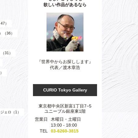
欲しい作品があるなら
（47）
z）（36）
）（31）
『世界中からお探しします』
代表／渡木章浩
3）
CURIO Tokyo Gallery
東京都中央区新富1丁目7−5
ユニーブル銀座東1階
ジェロ（1）
営業日
木曜日・土曜日
13:00 - 18:00
TEL
03-6260-3815