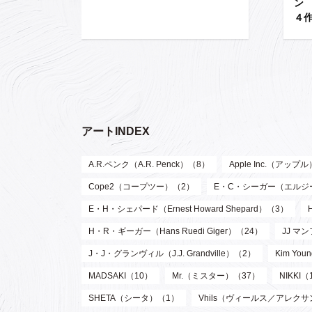
ン 
４
アートINDEX
A.R.ペンク（A.R. Penck）（8）
Apple Inc.（アップ
Cope2（コープツー）（2）
E・C・シーガー（エルジー・ク
E・H・シェパード（Ernest Howard Shepard）（3）
H・R・ギーガー（Hans Ruedi Giger）（24）
JJ マン
J・J・グランヴィル（J.J. Grandville）（2）
Kim Y
MADSAKI（10）
Mr.（ミスター）（37）
NIKKI（
SHETA（シータ）（1）
Vhils（ヴィールス／アレク