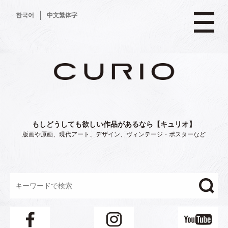
コ
한국어
中文繁体字
ン
テ
ン
ツ
へ
ス
キ
ッ
プ
もしどうしても欲しい作品があるなら【キュリオ】
版画や原画、現代アート、デザイン、ヴィンテージ・ポスターなど
"/>