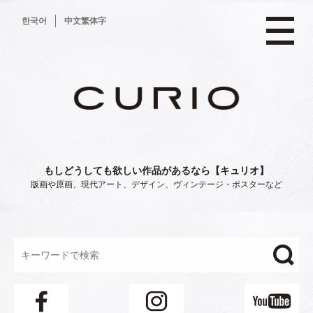
コ
한국어
中文繁体字
ン
テ
ン
ツ
へ
ス
キ
ッ
プ
もしどうしても欲しい作品があるなら【キュリオ】
版画や原画、現代アート、デザイン、ヴィンテージ・ポスターなど
"/>