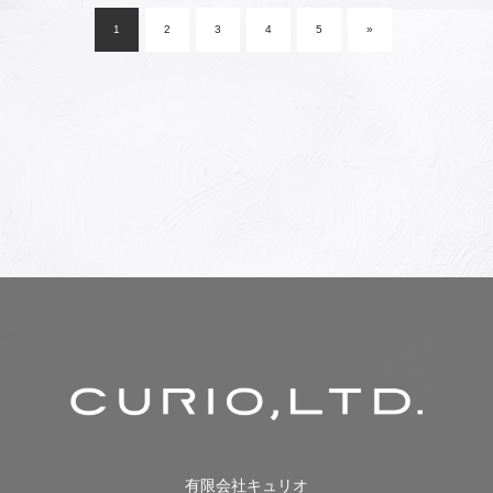
稿
1
2
3
4
5
»
ナ
ビ
ゲ
ー
シ
ョ
ン
有限会社キュリオ