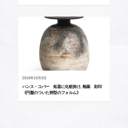
2018年10月3日
ハンス・コパー 炻器に化粧掛け, 釉薬 刻印
《円盤のついた卵型のフォルム》
投